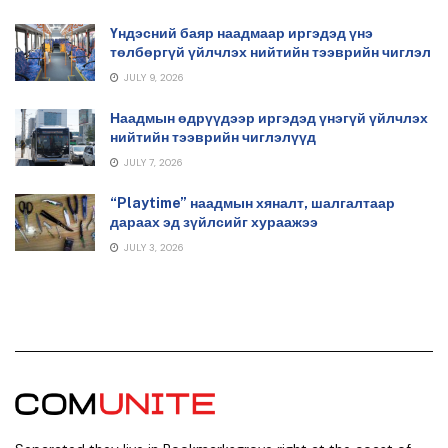
Үндэсний баяр наадмаар иргэдэд үнэ
төлбөргүй үйлчлэх нийтийн тээврийн чиглэл
JULY 9, 2026
Наадмын өдрүүдээр иргэдэд үнэгүй үйлчлэх
нийтийн тээврийн чиглэлүүд
JULY 7, 2026
“Playtime” наадмын хяналт, шалгалтаар
дараах эд зүйлсийг хураажээ
JULY 3, 2026