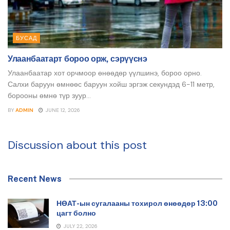
БУСАД
Улаанбаатарт бороо орж, сэрүүснэ
Улаанбаатар хот орчмоор өнөөдөр үүлшинэ, бороо орно.
Салхи баруун өмнөөс баруун хойш эргэж секундэд 6-11 метр,
борооны өмнө түр зуур...
BY
ADMIN
JUNE 12, 2026
Discussion about this post
Recent News
НӨАТ-ын сугалааны тохирол өнөөдөр 13:00
цагт болно
JULY 22, 2026