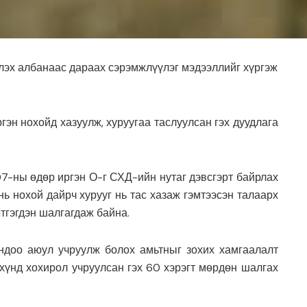
лэх албанаас дараах сэрэмжлүүлэг мэдээллийг хүргэж
н нохойд хазуулж, хуруугаа таслуулсан гэх дуудлага
7-ны өдөр иргэн О-г СХД-ийн нутаг дэвсгэрт байрлах
 нохой дайрч хурууг нь тас хазаж гэмтээсэн талаарх
тгэгдэн шалгагдаж байна.
ндоо аюул учруулж болох амьтныг зохих хамгаалалт
 хүнд хохирол учруулсан гэх 60 хэрэгт мөрдөн шалгах