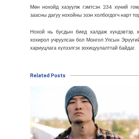
Мөн нохойд хазуулж гэмтсэн 234 хүний гом
заасны дагуу нохойны эзэн холбогдогч нарт то
Нохой нь бусдын биед халдаж хүндэвтэр, 
хохирол учруулсан бол Монгол Улсын Эрүүгий
хариуцлага хүлээлгэх зохицуулалттай байдаг.
Related Posts