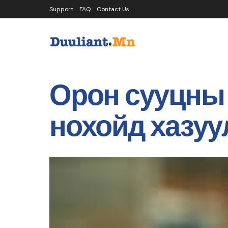
Support
FAQ
Contact Us
Орон сууцны 
нохойд хазуу