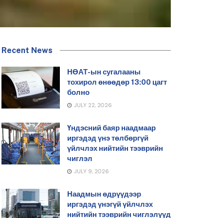
Recent News
НӨАТ-ын сугалааны
тохирол өнөөдөр 13:00 цагт
болно
JULY 22, 2026
Үндэсний баяр наадмаар
иргэдэд үнэ төлбөргүй
үйлчлэх нийтийн тээврийн
чиглэл
JULY 9, 2026
Наадмын өдрүүдээр
иргэдэд үнэгүй үйлчлэх
нийтийн тээврийн чиглэлүүд