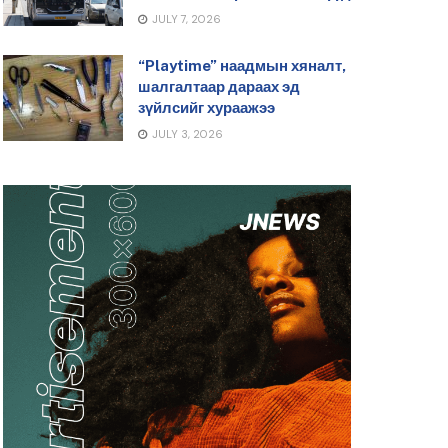
JULY 7, 2026
“Playtime” наадмын хяналт,
шалгалтаар дараах эд
зүйлсийг хураажээ
JULY 3, 2026