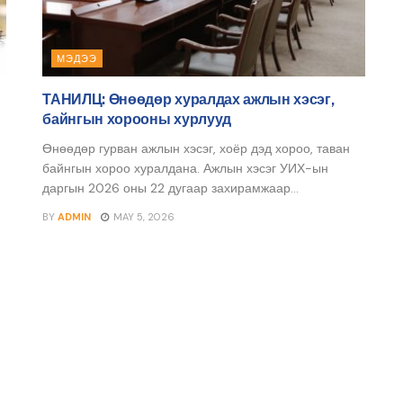
МЭДЭЭ
ТАНИЛЦ: Өнөөдөр хуралдах ажлын хэсэг,
байнгын хорооны хурлууд
Өнөөдөр гурван ажлын хэсэг, хоёр дэд хороо, таван
байнгын хороо хуралдана. Ажлын хэсэг УИХ-ын
даргын 2026 оны 22 дугаар захирамжаар...
BY
ADMIN
MAY 5, 2026