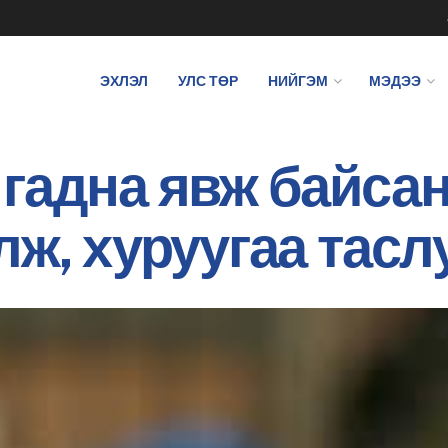
ЭХЛЭЛ
УЛС ТӨР
НИЙГЭМ
МЭДЭЭ
гадна явж байсан
лж, хуруугаа тасл