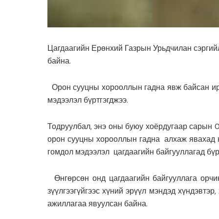
Цагдаагийн Ерөнхий Газрын Урьдчилан сэргий
байна.
Орон сууцны хорооллын гадна явж байсан иргэ
мэдээлэл бүртгэгджээ.
Тодруулбал, энэ оны буюу хоёрдугаар сарын 0
орон сууцны хорооллын гадна алхаж явахад нь
гомдол мэдээлэл цагдаагийн байгууллагад бүр
Өнгөрсөн онд цагдаагийн байгууллага орчи
зүүлгээгүйгээс хүний эрүүл мэндэд хүндэвтэр,
ажиллагаа явуулсан байна.