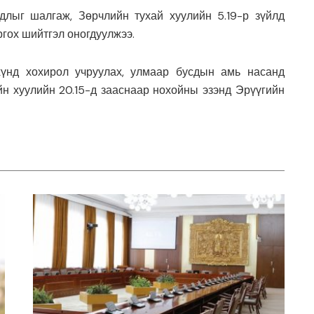
длыг шалгаж, Зөрчлийн тухай хуулийн 5.19-р зүйлд
ргох шийтгэл оногдуулжээ.
хүнд хохирол учруулах, улмаар бусдын амь насанд
н хуулийн 20.15-д зааснаар нохойны эзэнд Эрүүгийн