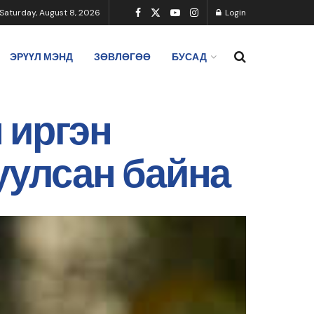
Saturday, August 8, 2026
Login
ЭРҮҮЛ МЭНД
ЗӨВЛӨГӨӨ
БУСАД
 иргэн
уулсан байна