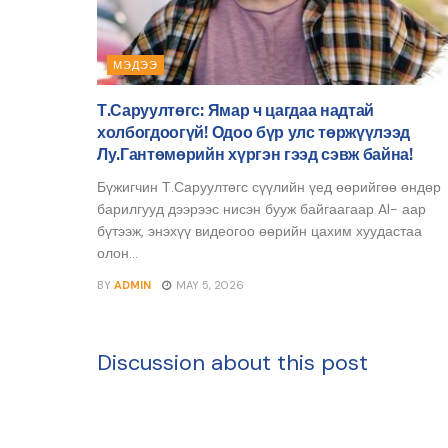
МЭДЭЭ
Т.Саруултөгс: Ямар ч цагдаа надтай
холбогдоогүй! Одоо бүр улс төржүүлээд
Лу.Гантөмөрийн хүргэн гээд сэвж байна!
Бүжигчин Т.Саруултөгс сүүлийн үед өөрийгөө өндөр
барилгууд дээрээс нисэн бууж байгаагаар AI- аар
бүтээж, энэхүү видеогоо өөрийн цахим хуудастаа
олон...
BY
ADMIN
MAY 5, 2026
Discussion about this post