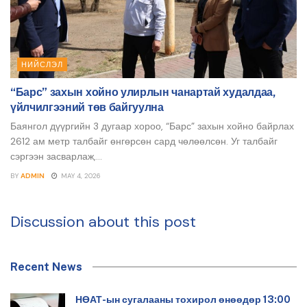
НИЙСЛЭЛ
“Барс” захын хойно улирлын чанартай худалдаа,
үйлчилгээний төв байгуулна
Баянгол дүүргийн 3 дугаар хороо, “Барс” захын хойно байрлах
2612 ам метр талбайг өнгөрсөн сард чөлөөлсөн. Уг талбайг
сэргээн засварлаж,...
BY
ADMIN
MAY 4, 2026
Discussion about this post
Recent News
НӨАТ-ын сугалааны тохирол өнөөдөр 13:00