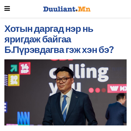
Хотын даргад нэр нь
яригдаж байгаа
Б.Пүрэвдагва гэж хэн бэ?