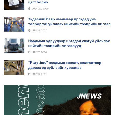
цагт болно
JULY 22, 2026
Үндэсний баяр наадмаар иргэдэд үнэ
төлбөргүй үйлчлэх нийтийн тээврийн чиглэл
JULY 9, 2026
Наадмын өдрүүдээр иргэдэд үнэгүй үйлчлэх
нийтийн тээврийн чиглэлүүд
JULY 7, 2026
“Playtime” наадмын хяналт, шалгалтаар
дараах эд зүйлсийг хураажээ
JULY 3, 2026