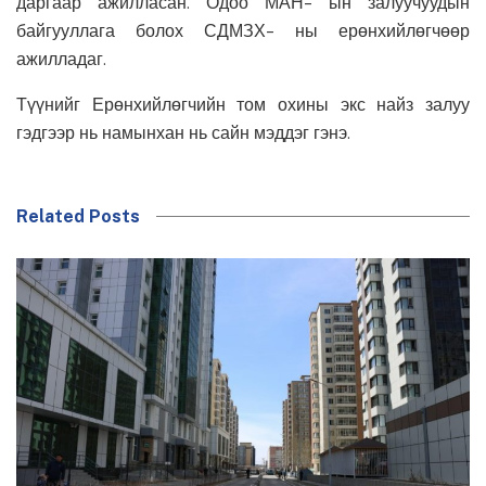
даргаар ажилласан. Одоо МАН- ын залуучуудын
байгууллага болох СДМЗХ- ны ерөнхийлөгчөөр
ажилладаг.
Түүнийг Ерөнхийлөгчийн том охины экс найз залуу
гэдгээр нь намынхан нь сайн мэддэг гэнэ.
Related Posts