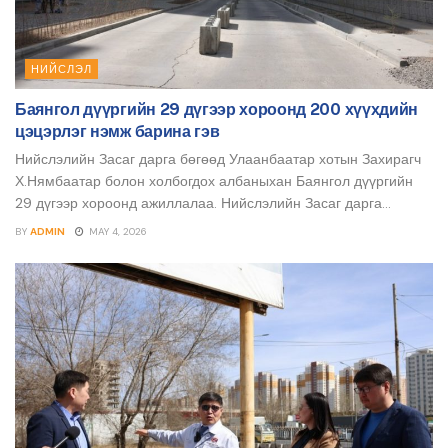
НИЙСЛЭЛ
Баянгол дүүргийн 29 дүгээр хороонд 200 хүүхдийн
цэцэрлэг нэмж барина гэв
Нийслэлийн Засаг дарга бөгөөд Улаанбаатар хотын Захирагч
Х.Нямбаатар болон холбогдох албаныхан Баянгол дүүргийн
29 дүгээр хороонд ажиллалаа. Нийслэлийн Засаг дарга...
BY
ADMIN
MAY 4, 2026