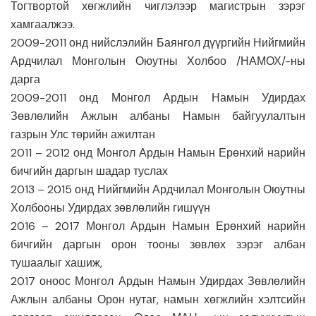
Тогтвортой хөгжлийн чиглэлээр магистрын зэрэг
хамгаалжээ.
2009-2011 онд нийслэлийн Баянгол дүүргийн Нийгмийн
Ардчилал Монголын Оюутны Холбоо /НАМОХ/-ны
дарга
2009-2011 онд Монгол Ардын Намын Удирдах
Зөвлөлийн Ажлын албаны Намын байгуулалтын
газрын Улс төрийн ажилтан
2011 – 2012 онд Монгол Ардын Намын Ерөнхий нарийн
бичгийн даргын шадар туслах
2013 – 2015 онд Нийгмийн Ардчилал Монголын Оюутны
Холбооны Удирдах зөвлөлийн гишүүн
2016 – 2017 Монгол Ардын Намын Ерөнхий нарийн
бичгийн даргын орон тооны зөвлөх зэрэг албан
тушаалыг хашиж,
2017 оноос Монгол Ардын Намын Удирдах Зөвлөлийн
Ажлын албаны Орон нутаг, намын хөгжлийн хэлтсийн