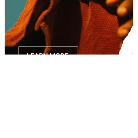
Separated they live in Bookmarksgrove right at the coast of
the Semantics, a large language ocean. A small river named