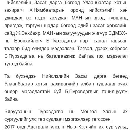
Нийслэлийн Засаг дарга бөгөөд Улаанбаатар хотын
захирагч Х.Нямбаатарын оронд нийслэлийг хэн
удирдах вэ гэдэг асуудал МАН-ын дээд түвшинд
яригдаж, тэргүүн шадар бөгөөд эдийн засаг хөгжлийн
сайд Ж.Энхбаяр, МАН-ын залуучуудын жигүүр СДМЗХ-
ны Ерөнхийлөгч Б.Пүрэвдагва нарт санал тавьсан
талаар бид өчигдөр мэдээлсэн. Тэгвэл, дээрх хоёроос
Б.Пүрэвдагва нь баталгаажиж байгаа гэх мэдээлэл
түгээд байна.
Та бүхэндээ Нийслэлийн Засаг дарга бөгөөд
Улаанбаатар хотын захирагчийн албан тушаалд очих
өндөр магадлалтай буй Б.Пүрэвдагвыг танилцуулж
байна.
Бяруузанын Пүрэвдагва нь Монгол Улсын их
сургуулийг улс төр судлаач мэргэжлээр төгсссөн.
2017 онд Австрали улсын Нью-Кэслийн их сургуульд