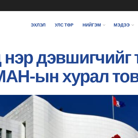
ЭХЛЭЛ
УЛС ТӨР
НИЙГЭМ
МЭДЭЭ
 нэр дэвшигчийг 
МАН-ын хурал то