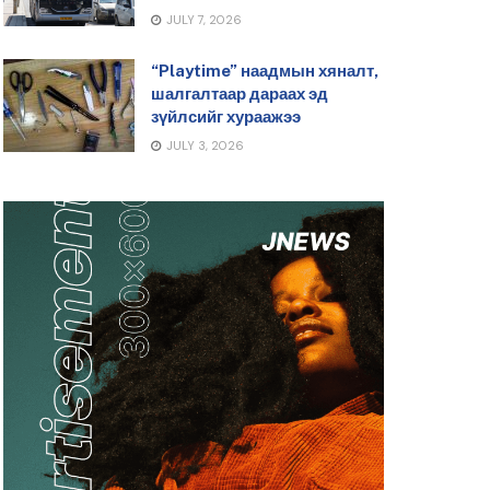
JULY 7, 2026
“Playtime” наадмын хяналт,
шалгалтаар дараах эд
зүйлсийг хураажээ
JULY 3, 2026