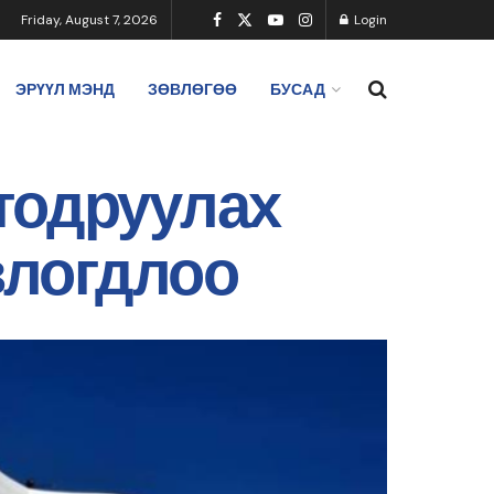
Friday, August 7, 2026
Login
ЭРҮҮЛ МЭНД
ЗӨВЛӨГӨӨ
БУСАД
тодруулах
влогдлоо