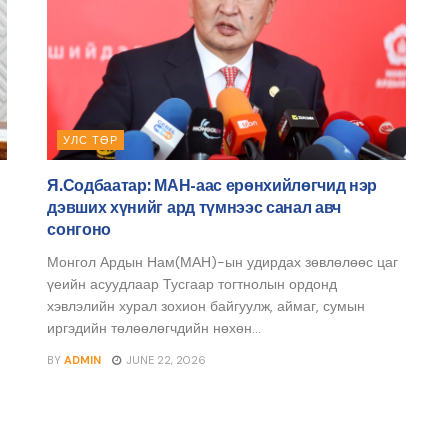
УЛС ТӨР
Я.Содбаатар: МАН-аас ерөнхийлөгчид нэр
дэвших хүнийг ард түмнээс санал авч
сонгоно
Монгол Ардын Нам(МАН)-ын удирдах зөвлөлөөс цаг
үеийн асуудлаар Тусгаар тогтнолын ордонд
хэвлэлийн хурал зохион байгуулж, аймаг, сумын
иргэдийн төлөөлөгчдийн нөхөн...
BY
ADMIN
JUNE 22, 2026