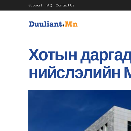
Support
FAQ
Contact Us
Хотын даргад
нийслэлийн 