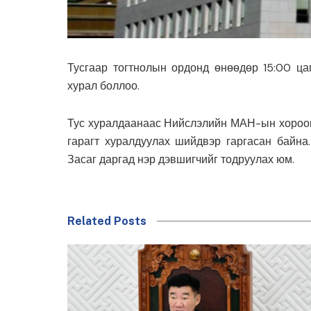
Тусгаар тогтнолын ордонд өнөөдөр 15:00 ц
хурал боллоо.
Тус хуралдаанаас Нийслэлийн МАН-ын хороон
гарагт хуралдуулах шийдвэр гаргасан байн
Засаг даргад нэр дэвшигчийг тодруулах юм.
Related Posts