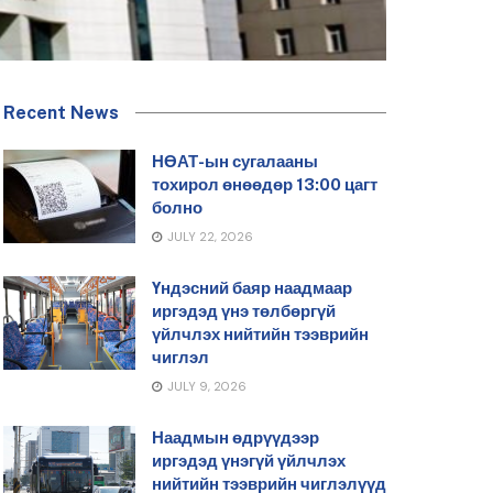
Recent News
НӨАТ-ын сугалааны
тохирол өнөөдөр 13:00 цагт
болно
JULY 22, 2026
Үндэсний баяр наадмаар
иргэдэд үнэ төлбөргүй
үйлчлэх нийтийн тээврийн
чиглэл
JULY 9, 2026
Наадмын өдрүүдээр
иргэдэд үнэгүй үйлчлэх
нийтийн тээврийн чиглэлүүд