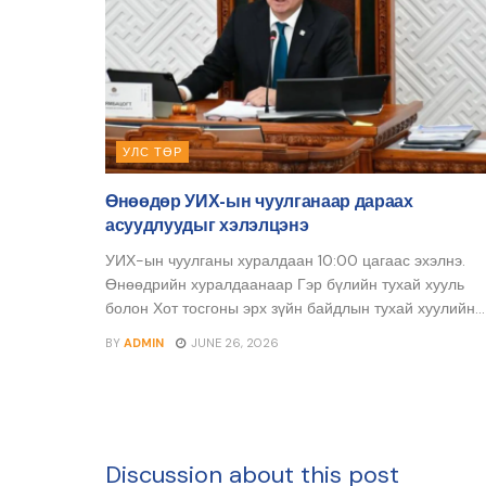
УЛС ТӨР
Өнөөдөр УИХ-ын чуулганаар дараах
асуудлуудыг хэлэлцэнэ
УИХ-ын чуулганы хуралдаан 10:00 цагаас эхэлнэ.
Өнөөдрийн хуралдаанаар Гэр бүлийн тухай хууль
болон Хот тосгоны эрх зүйн байдлын тухай хуулийн...
BY
ADMIN
JUNE 26, 2026
Discussion about this post