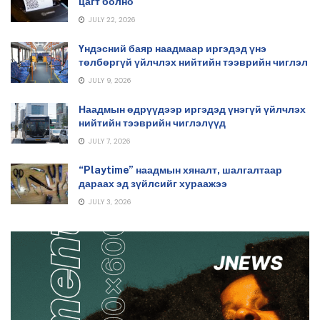
цагт болно
JULY 22, 2026
Үндэсний баяр наадмаар иргэдэд үнэ
төлбөргүй үйлчлэх нийтийн тээврийн чиглэл
JULY 9, 2026
Наадмын өдрүүдээр иргэдэд үнэгүй үйлчлэх
нийтийн тээврийн чиглэлүүд
JULY 7, 2026
“Playtime” наадмын хяналт, шалгалтаар
дараах эд зүйлсийг хураажээ
JULY 3, 2026