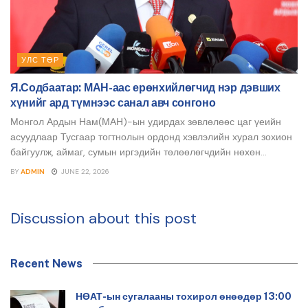
УЛС ТӨР
Я.Содбаатар: МАН-аас ерөнхийлөгчид нэр дэвших
хүнийг ард түмнээс санал авч сонгоно
Монгол Ардын Нам(МАН)-ын удирдах зөвлөлөөс цаг үеийн
асуудлаар Тусгаар тогтнолын ордонд хэвлэлийн хурал зохион
байгуулж, аймаг, сумын иргэдийн төлөөлөгчдийн нөхөн...
BY
ADMIN
JUNE 22, 2026
Discussion about this post
Recent News
НӨАТ-ын сугалааны тохирол өнөөдөр 13:00