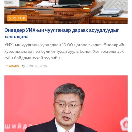
УЛС ТӨР
Өнөөдөр УИХ-ын чуулганаар дараах асуудлуудыг
хэлэлцэнэ
УИХ-ын чуулганы хуралдаан 10:00 цагаас эхэлнэ. Өнөөдрийн
хуралдаанаар Гэр бүлийн тухай хууль болон Хот тосгоны эрх
зүйн байдлын тухай хуулийн...
BY
ADMIN
JUNE 26, 2026