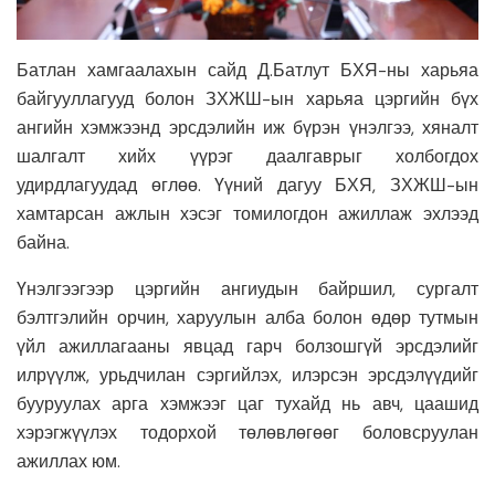
Батлан хамгаалахын сайд Д.Батлут БХЯ-ны харьяа
байгууллагууд болон ЗХЖШ-ын харьяа цэргийн бүх
ангийн хэмжээнд эрсдэлийн иж бүрэн үнэлгээ, хяналт
шалгалт хийх үүрэг даалгаврыг холбогдох
удирдлагуудад өглөө. Үүний дагуу БХЯ, ЗХЖШ-ын
хамтарсан ажлын хэсэг томилогдон ажиллаж эхлээд
байна.
Үнэлгээгээр цэргийн ангиудын байршил, сургалт
бэлтгэлийн орчин, харуулын алба болон өдөр тутмын
үйл ажиллагааны явцад гарч болзошгүй эрсдэлийг
илрүүлж, урьдчилан сэргийлэх, илэрсэн эрсдэлүүдийг
бууруулах арга хэмжээг цаг тухайд нь авч, цаашид
хэрэгжүүлэх тодорхой төлөвлөгөөг боловсруулан
ажиллах юм.