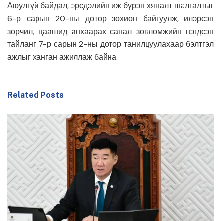
Аюулгүй байдал, эрсдэлийн иж бүрэн хяналт шалгалтыг
6-р сарын 20-ны дотор зохион байгуулж, илэрсэн
зөрчил, цаашид анхаарах санал зөвлөмжийн нэгдсэн
тайланг 7-р сарын 2-ны дотор танилцуулахаар бэлтгэл
ажлыг ханган ажиллаж байна.
Related Posts