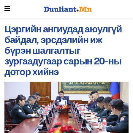
Цэргийн ангиудад аюулгүй
байдал, эрсдэлийн иж
бүрэн шалгалтыг
зургаадугаар сарын 20-ны
дотор хийнэ