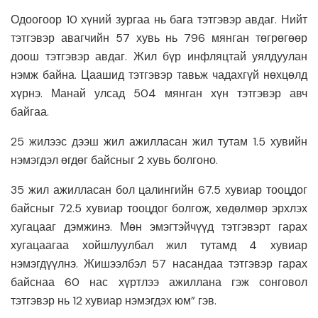
Одоогоор 10 хүний зургаа нь бага тэтгэвэр авдаг. Нийт
тэтгэвэр авагчийн 57 хувь нь 796 мянган төгрөгөөр
доош тэтгэвэр авдаг. Жил бүр инфляцтай уялдуулан
нэмж байна. Цаашид тэтгэвэр тавьж чадахгүй нөхцөлд
хүрнэ. Манай улсад 504 мянган хүн тэтгэвэр авч
байгаа.
25 жилээс дээш жил ажилласан жил тутам 1.5 хувийн
нэмэгдэл өгдөг байсныг 2 хувь болгоно.
35 жил ажилласан бол цалингийн 67.5 хувиар тооцдог
байсныг 72.5 хувиар тооцдог болгож, хөдөлмөр эрхлэх
хугацааг дэмжинэ. Мөн эмэгтэйчүүд тэтгэвэрт гарах
хугацаагаа хойшлуулбал жил тутамд 4 хувиар
нэмэгдүүлнэ. Жишээлбэл 57 насандаа тэтгэвэр гарах
байснаа 60 нас хүртлээ ажиллана гэж сонговол
тэтгэвэр нь 12 хувиар нэмэгдэх юм” гэв.