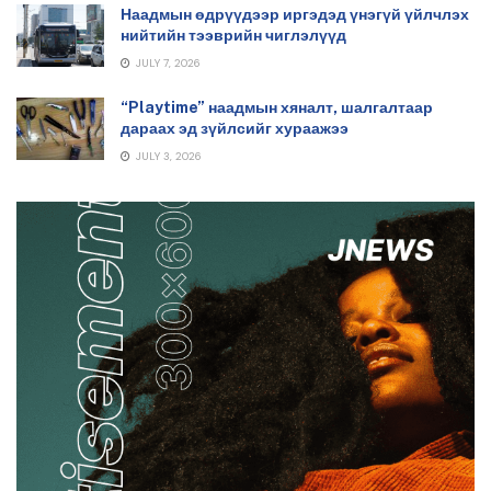
Наадмын өдрүүдээр иргэдэд үнэгүй үйлчлэх
нийтийн тээврийн чиглэлүүд
JULY 7, 2026
“Playtime” наадмын хяналт, шалгалтаар
дараах эд зүйлсийг хураажээ
JULY 3, 2026