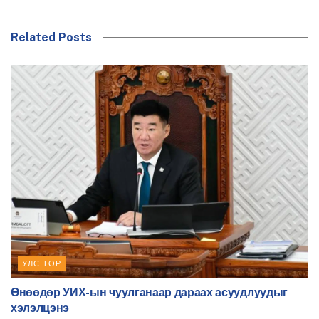
Related Posts
УЛС ТӨР
Өнөөдөр УИХ-ын чуулганаар дараах асуудлуудыг
хэлэлцэнэ