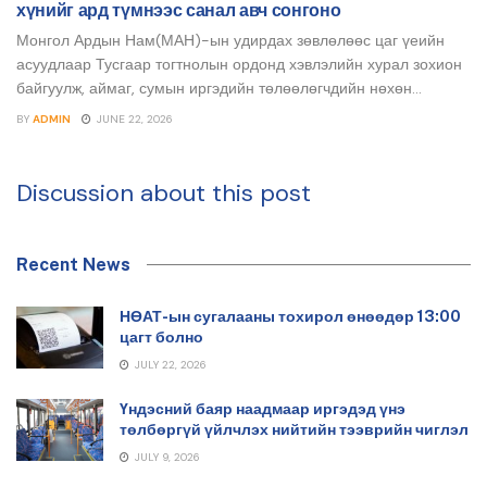
хүнийг ард түмнээс санал авч сонгоно
Монгол Ардын Нам(МАН)-ын удирдах зөвлөлөөс цаг үеийн
асуудлаар Тусгаар тогтнолын ордонд хэвлэлийн хурал зохион
байгуулж, аймаг, сумын иргэдийн төлөөлөгчдийн нөхөн...
BY
ADMIN
JUNE 22, 2026
Discussion about this post
Recent News
НӨАТ-ын сугалааны тохирол өнөөдөр 13:00
цагт болно
JULY 22, 2026
Үндэсний баяр наадмаар иргэдэд үнэ
төлбөргүй үйлчлэх нийтийн тээврийн чиглэл
JULY 9, 2026