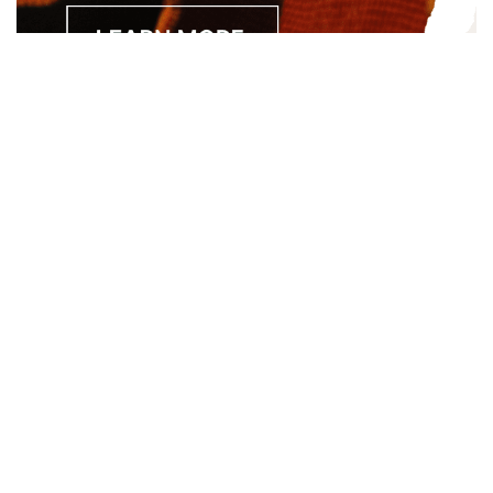
Separated they live in Bookmarksgrove right at the coast of
the Semantics, a large language ocean. A small river named
Duden.
About
About Us
Site Map
Contact Us