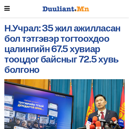
Н.Учрал: 35 жил ажилласан
бол тэтгэвэр тогтоохдоо
цалингийн 67.5 хувиар
тооцдог байсныг 72.5 хувь
болгоно