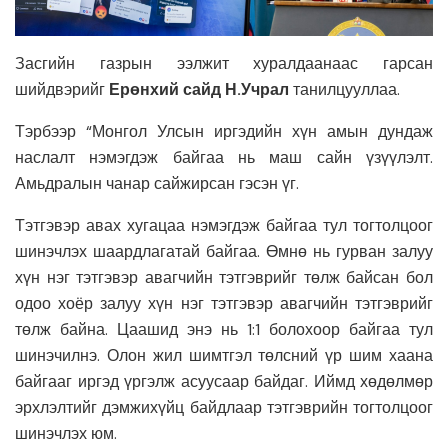
Засгийн газрын ээлжит хуралдаанаас гарсан
шийдвэрийг
Ерөнхий сайд Н.Учрал
танилцууллаа.
Тэрбээр “Монгол Улсын иргэдийн хүн амын дундаж
наслалт нэмэгдэж байгаа нь маш сайн үзүүлэлт.
Амьдралын чанар сайжирсан гэсэн үг.
Тэтгэвэр авах хугацаа нэмэгдэж байгаа тул тогтолцоог
шинэчлэх шаардлагатай байгаа. Өмнө нь гурван залуу
хүн нэг тэтгэвэр авагчийн тэтгэврийг төлж байсан бол
одоо хоёр залуу хүн нэг тэтгэвэр авагчийн тэтгэврийг
төлж байна. Цаашид энэ нь 1:1 болохоор байгаа тул
шинэчилнэ. Олон жил шимтгэл төлсний үр шим хаана
байгааг иргэд үргэлж асуусаар байдаг. Иймд хөдөлмөр
эрхлэлтийг дэмжихүйц байдлаар тэтгэврийн тогтолцоог
шинэчлэх юм.