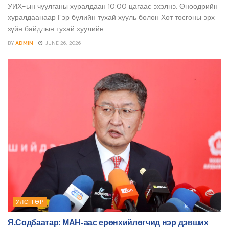
УИХ-ын чуулганы хуралдаан 10:00 цагаас эхэлнэ. Өнөөдрийн
хуралдаанаар Гэр бүлийн тухай хууль болон Хот тосгоны эрх
зүйн байдлын тухай хуулийн...
BY
ADMIN
JUNE 26, 2026
УЛС ТӨР
Я.Содбаатар: МАН-аас ерөнхийлөгчид нэр дэвших