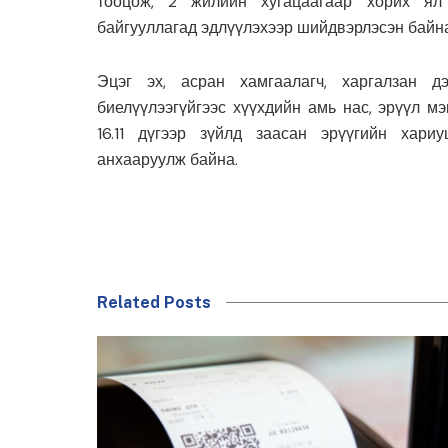
тооцож, 2 жилийн хугацаагаар хорих ял 
байгууллагад эдлүүлэхээр шийдвэрлэсэн байна
Эцэг эх, асран хамгаалагч, харгалзан д
биелүүлээгүйгээс хүүхдийн амь нас, эрүүл м
16.11 дүгээр зүйлд заасан эрүүгийн хари
анхааруулж байна.
Related Posts