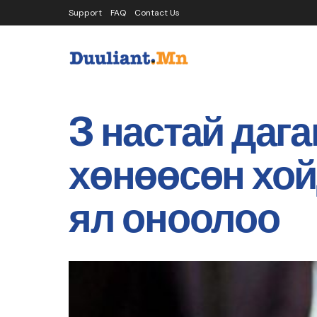
Support
FAQ
Contact Us
3 настай даг
хөнөөсөн хой
ял оноолоо