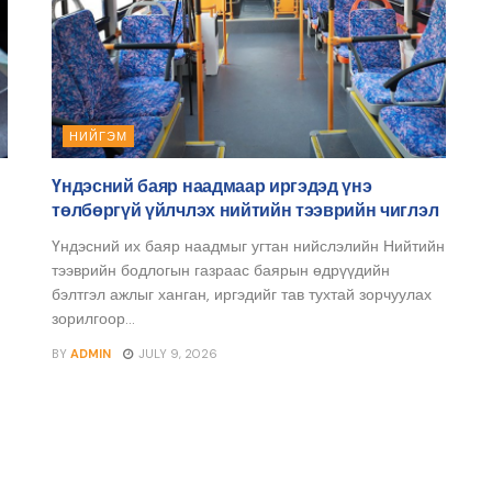
НИЙГЭМ
Үндэсний баяр наадмаар иргэдэд үнэ
төлбөргүй үйлчлэх нийтийн тээврийн чиглэл
Үндэсний их баяр наадмыг угтан нийслэлийн Нийтийн
тээврийн бодлогын газраас баярын өдрүүдийн
бэлтгэл ажлыг ханган, иргэдийг тав тухтай зорчуулах
зорилгоор...
BY
ADMIN
JULY 9, 2026