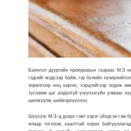
Баянгол дүүргийн прокурорын газраас М.Э нь
гэдгийг мэдсээр байж, гэр бүлийн хүчирхийлэл
зорилгоор онц харгис, хэрцгийгээр зодож ам
тусламж цаг алдалгүй үзүүлээгүйн улмаас хү
шилжүүлж, шийвэрлүүллээ.
Шүүхээс М.Э-д дээрх гэмт хэрэг үйлдсэн гэм б
ялаар тогтоож, хаалттай хорих байгууллагад