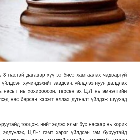
 3 настай дагавар хүүгээ биеэ хамгаалах чадваргүй
 үйлдсэн, хүчиндэхийг завдсан, үйлдлээ нуун далдлах
ь насыг нь хохироосон, төрсөн эх Ц.Л нь эмнэлгийн
үхэд нас барсан хэрэгт яллах дүгнэлт үйлдэж шүүхэд
уруутайд тооцож, нийт эдлэх ялыг бүх насаар нь хорих
 эдлүүлэх, Ц.Л-г гэмт хэрэг үйлдсэн гэм буруутайд