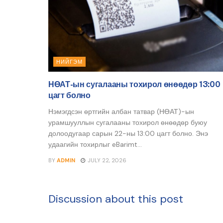
НИЙГЭМ
НӨАТ-ын сугалааны тохирол өнөөдөр 13:00
цагт болно
Нэмэгдсэн өртгийн албан татвар (НӨАТ)-ын
урамшууллын сугалааны тохирол өнөөдөр буюу
долоодугаар сарын 22-ны 13:00 цагт болно. Энэ
удаагийн тохирлыг eBarimt...
BY
ADMIN
JULY 22, 2026
Discussion about this post