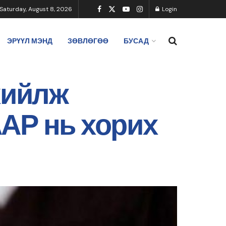
Saturday, August 8, 2026
Login
ЭРҮҮЛ МЭНД
ЗӨВЛӨГӨӨ
БУСАД
хийлж
АР нь хорих