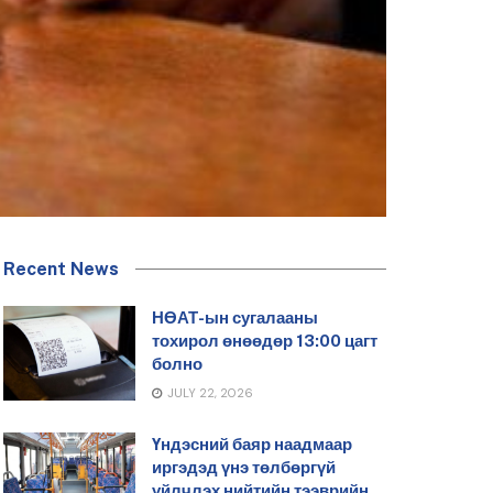
Recent News
НӨАТ-ын сугалааны
тохирол өнөөдөр 13:00 цагт
болно
JULY 22, 2026
Үндэсний баяр наадмаар
иргэдэд үнэ төлбөргүй
үйлчлэх нийтийн тээврийн