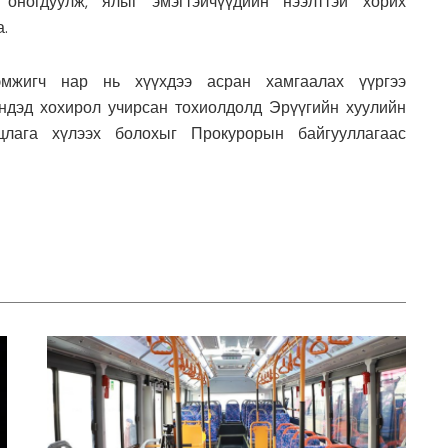
оногдуулж, ялыг эмэгтэйчүүдийн нээлттэй хорих
.
эмжигч нар нь хүүхдээ асран хамгаалах үүргээ
эндэд хохирол учирсан тохиолдолд Эрүүгийн хуулийн
уцлага хүлээх болохыг Прокурорын байгууллагаас