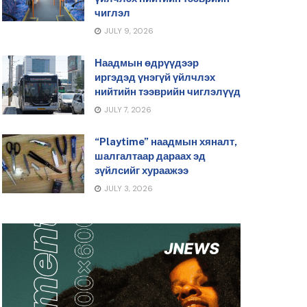
чиглэл
JULY 9, 2026
Наадмын өдрүүдээр
иргэдэд үнэгүй үйлчлэх
нийтийн тээврийн чиглэлүүд
JULY 7, 2026
“Playtime” наадмын хяналт,
шалгалтаар дараах эд
зүйлсийг хураажээ
JULY 3, 2026