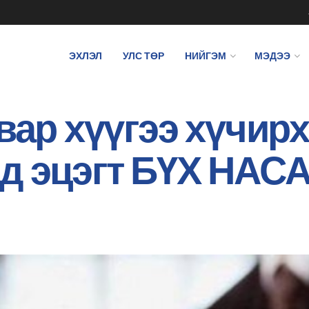
ЭХЛЭЛ
УЛС ТӨР
НИЙГЭМ
МЭДЭЭ
авар хүүгээ хүчир
д эцэгт БҮХ НАСА