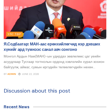
УЛС ТӨР
Я.Содбаатар: МАН-аас ерөнхийлөгчид нэр дэвших
хүнийг ард түмнээс санал авч сонгоно
Монгол Ардын Нам(МАН)-ын удирдах зөвлөлөөс цаг үеийн
асуудлаар Тусгаар тогтнолын ордонд хэвлэлийн хурал зохион
байгуулж, аймаг, сумын иргэдийн төлөөлөгчдийн нөхөн...
BY
ADMIN
JUNE 22, 2026
Discussion about this post
Recent News