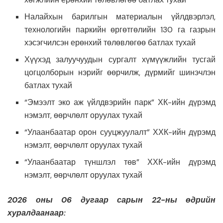
Налайхын барилгын материалын үйлдвэрлэл,
технологийн паркийн өргөтгөлийн 130 га газрын
хэсэгчилсэн ерөнхий төлөвлөгөө батлах тухай
Хүүхэд залуучуудын сургалт хүмүүжлийн тусгай
цогцолборын нэрийг өөрчилж, дүрмийг шинэчлэн
батлах тухай
“Эмээлт эко аж үйлдвэрийн парк” ХК-ийн дүрэмд
нэмэлт, өөрчлөлт оруулах тухай
“Улаанбаатар орон сууцжуулалт” ХХК-ийн дүрэмд
нэмэлт, өөрчлөлт оруулах тухай
“Улаанбаатар түншлэл төв” ХХК-ийн дүрэмд
нэмэлт, өөрчлөлт оруулах тухай
2026 оны 06 дугаар сарын 22-ны өдрийн
хуралдаанаар: