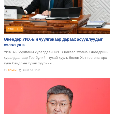
УЛС ТӨР
Өнөөдөр УИХ-ын чуулганаар дараах асуудлуудыг
хэлэлцэнэ
УИХ-ын чуулганы хуралдаан 10:00 цагаас эхэлнэ. Өнөөдрийн
хуралдаанаар Гэр бүлийн тухай хууль болон Хот тосгоны эрх
зүйн байдлын тухай хуулийн...
BY
ADMIN
JUNE 26, 2026