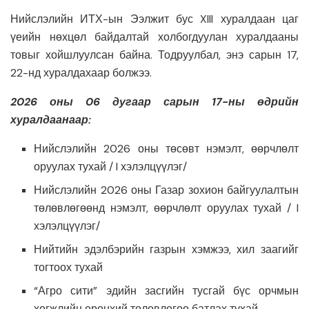
Нийслэлийн ИТХ-ын Ээлжит бус XIII хуралдаан цаг
үеийн нөхцөл байдалтай холбогдуулан хуралдааны
товыг хойшлуулсан байна. Тодруулбал, энэ сарын 17,
22-нд хуралдахаар болжээ.
2026 оны 06 дугаар сарын 17-ны өдрийн
хуралдаанаар:
Нийслэлийн 2026 оны төсөвт нэмэлт, өөрчлөлт
оруулах тухай / I хэлэлцүүлэг/
Нийслэлийн 2026 оны Газар зохион байгуулалтын
төлөвлөгөөнд нэмэлт, өөрчлөлт оруулах тухай / I
хэлэлцүүлэг/
Нийтийн эдэлбэрийн газрын хэмжээ, хил заагийг
тогтоох тухай
“Агро сити” эдийн засгийн тусгай бүс орчмын
хөгжлийн ерөнхий төлөвлөгөө батлах тухай