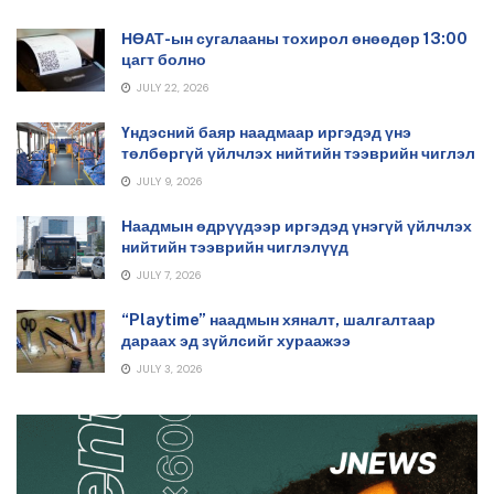
НӨАТ-ын сугалааны тохирол өнөөдөр 13:00
цагт болно
JULY 22, 2026
Үндэсний баяр наадмаар иргэдэд үнэ
төлбөргүй үйлчлэх нийтийн тээврийн чиглэл
JULY 9, 2026
Наадмын өдрүүдээр иргэдэд үнэгүй үйлчлэх
нийтийн тээврийн чиглэлүүд
JULY 7, 2026
“Playtime” наадмын хяналт, шалгалтаар
дараах эд зүйлсийг хураажээ
JULY 3, 2026