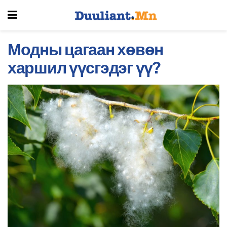
Модны цагаан хөвөн
харшил үүсгэдэг үү?