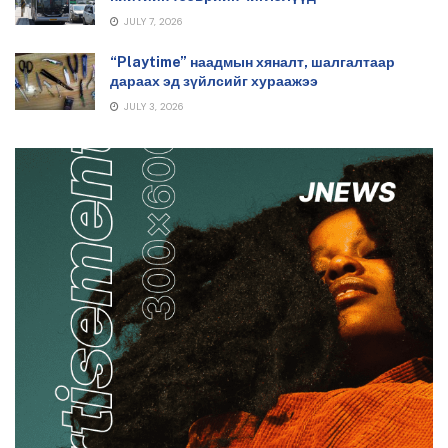
JULY 7, 2026
“Playtime” наадмын хяналт, шалгалтаар
дараах эд зүйлсийг хураажээ
JULY 3, 2026