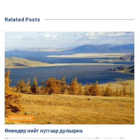
Related Posts
ЗӨВЛӨГӨӨ
Өнөөдөр нийт нутгаар дулаарна