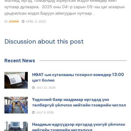
Малчид, иргэд, тээвэрчдэд зориулсан мэдээ Өнөөдөр нийт
нутгаар дулаарна. 2025 оны 04-р сарын 05-ны цаг агаарын
урьдчилсан мэдээ Баруун аймгуудын нутгаар...
BY
ADMIN
APRIL 5, 2025
Discussion about this post
Recent News
НӨАТ-ын сугалааны тохирол өнөөдөр 13:00
цагт болно
JULY 22, 2026
Үндэсний баяр наадмаар иргэдэд үнэ
төлбөргүй үйлчлэх нийтийн тээврийн чиглэл
JULY 9, 2026
Наадмын өдрүүдээр иргэдэд үнэгүй үйлчлэх
нийтийн тээврийн чиглэлүүд