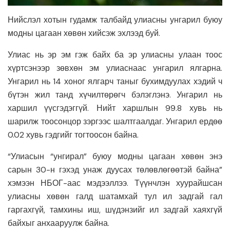
Нийслэл хотын гудамж талбайд улиасны унгарил буюу
модны цагаан хөвөн хийсэж эхлээд буй.
Улиас нь эр эм гэж байх ба эр улиасны улаан тоос
хүртсэнээр зөвхөн эм улиаснаас унгарил ялгарна.
Унгарил нь 14 хоног ялгарч таныг бухимдуулах хэдий ч
бүтэн жил танд хүчилтөрөгч бэлэглэнэ. Унгарил нь
харшил үүсгэдэггүй. Нийт харшлын 99.8 хувь нь
шарилж тоосонцор зэргээс шалтгаалдаг. Унгарил ердөө
0.02 хувь гэдгийг тогтоосон байна.
“Улиасын “унгирал” буюу модны цагаан хөвөн энэ
сарын 30-н гэхэд унаж дуусах төлөвлөгөөтэй байна”
хэмээн НБОГ-аас мэдээллээ. Түүнчлэн хуурайшсан
улиасны хөвөн галд шатамхай тул ил задгай гал
гаргахгүй, тамхины иш, шүдэнзийг ил задгай хаяхгүй
байхыг анхааруулж байна.