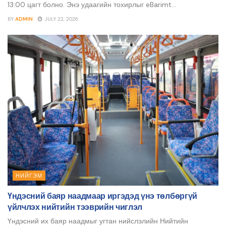
13:00 цагт болно. Энэ удаагийн тохирлыг eBarimt...
BY
ADMIN
JULY 22, 2026
НИЙГЭМ
Үндэсний баяр наадмаар иргэдэд үнэ төлбөргүй
үйлчлэх нийтийн тээврийн чиглэл
Үндэсний их баяр наадмыг угтан нийслэлийн Нийтийн