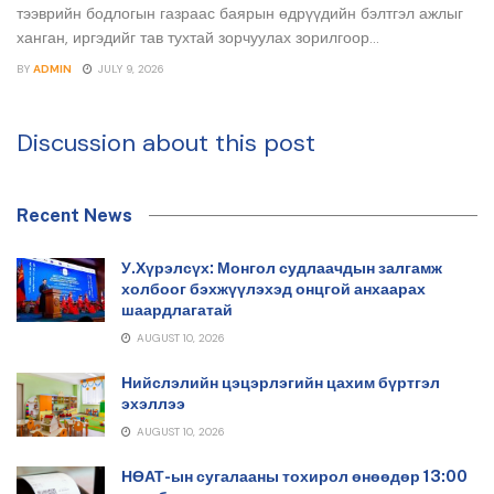
тээврийн бодлогын газраас баярын өдрүүдийн бэлтгэл ажлыг
ханган, иргэдийг тав тухтай зорчуулах зорилгоор...
BY
ADMIN
JULY 9, 2026
Discussion about this post
Recent News
У.Хүрэлсүх: Монгол судлаачдын залгамж
холбоог бэхжүүлэхэд онцгой анхаарах
шаардлагатай
AUGUST 10, 2026
Нийслэлийн цэцэрлэгийн цахим бүртгэл
эхэллээ
AUGUST 10, 2026
НӨАТ-ын сугалааны тохирол өнөөдөр 13:00