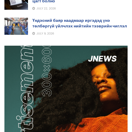
цагт болно
JULY 22, 2026
Үндэсний баяр наадмаар иргэдэд үнэ
төлбөргүй үйлчлэх нийтийн тээврийн чиглэл
JULY 9, 2026