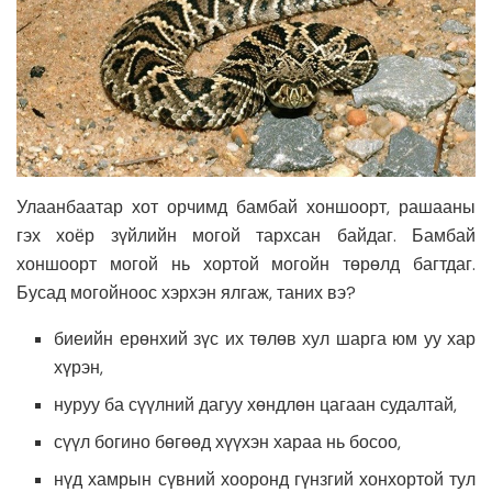
Улаанбаатар хот орчимд бамбай хоншоорт, рашааны
гэх хоёр зүйлийн могой тархсан байдаг. Бамбай
хоншоорт могой нь хортой могойн төрөлд багтдаг.
Бусад могойноос хэрхэн ялгаж, таних вэ?
биеийн ерөнхий зүс их төлөв хул шарга юм уу хар
хүрэн,
нуруу ба сүүлний дагуу хөндлөн цагаан судалтай,
сүүл богино бөгөөд хүүхэн хараа нь босоо,
нүд хамрын сүвний хооронд гүнзгий хонхортой тул