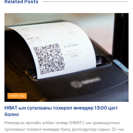
Related Posts
НИЙГЭМ
НӨАТ-ын сугалааны тохирол өнөөдөр 13:00 цагт
болно
Нэмэгдсэн өртгийн албан татвар (НӨАТ)-ын урамшууллын
сугалааны тохирол өнөөдөр буюу долоодугаар сарын 22-ны