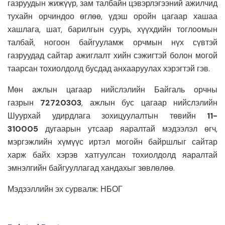
газруудын жижүүр, зам талбайн цэвэрлэгээний ажилчид
тухайн орчиндоо өглөө, үдэш оройн цагаар хашаа
хашлага, шат, барилгын суурь, хүүхдийн тоглоомын
талбай, ногоон байгууламж орчмын нүх сүвтэй
газруудад сайтар ажиглалт хийн сэжигтэй болон могой
таарсан тохиолдолд бусдад анхааруулах хэрэгтэй гэв.
Мөн ажлын цагаар нийслэлийн Байгаль орчны
газрын
72720303
, ажлын бус цагаар нийслэлийн
Шуурхай удирдлага зохицуулалтын төвийн
11-
310005
дугаарын утсаар яаралтай мэдээлэл өгч,
мэргэжлийн хүмүүс иртэл могойн байршлыг сайтар
харж байх хэрэв хатгуулсан тохиолдолд яаралтай
эмнэлгийн байгууллагад хандахыг зөвлөлөө.
Мэдээллийн эх сурвалж: НБОГ