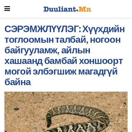
СЭРЭМЖЛҮҮЛЭГ: Хүүхдийн
тоглоомын талбай, ногоон
байгууламж, айлын
хашаанд бамбай хоншоорт
могой элбэгшиж магадгүй
байна