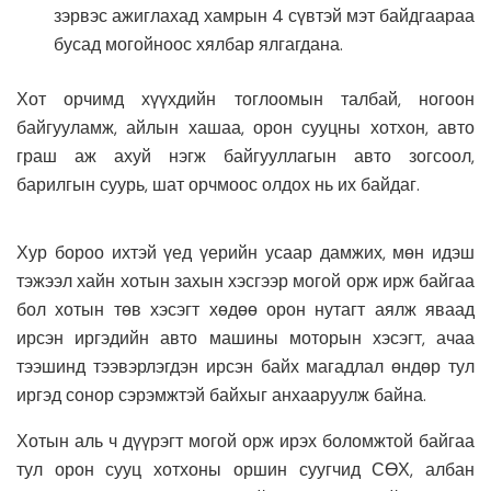
зэрвэс ажиглахад хамрын 4 сүвтэй мэт байдгаараа
бусад могойноос хялбар ялгагдана.
Хот орчимд хүүхдийн тоглоомын талбай, ногоон
байгууламж, айлын хашаа, орон сууцны хотхон, авто
граш аж ахуй нэгж байгууллагын авто зогсоол,
барилгын суурь, шат орчмоос олдох нь их байдаг.
Хур бороо ихтэй үед үерийн усаар дамжих, мөн идэш
тэжээл хайн хотын захын хэсгээр могой орж ирж байгаа
бол хотын төв хэсэгт хөдөө орон нутагт аялж яваад
ирсэн иргэдийн авто машины моторын хэсэгт, ачаа
тээшинд тээвэрлэгдэн ирсэн байх магадлал өндөр тул
иргэд сонор сэрэмжтэй байхыг анхааруулж байна.
Хотын аль ч дүүрэгт могой орж ирэх боломжтой байгаа
тул орон сууц хотхоны оршин суугчид СӨХ, албан