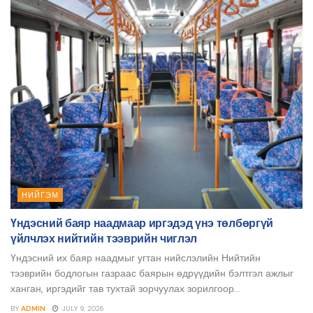
НИЙГЭМ
Үндэсний баяр наадмаар иргэдэд үнэ төлбөргүй
үйлчлэх нийтийн тээврийн чиглэл
Үндэсний их баяр наадмыг угтан нийслэлийн Нийтийн
тээврийн бодлогын газраас баярын өдрүүдийн бэлтгэл ажлыг
ханган, иргэдийг тав тухтай зорчуулах зорилгоор...
BY
ADMIN
JULY 9, 2026