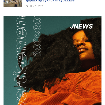
дараах эд зүйлсийг хураажээ
JULY 3, 2026