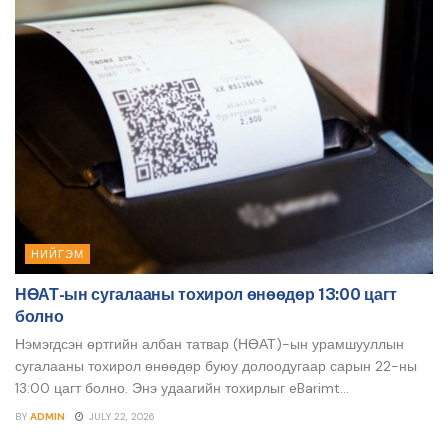
НИЙГЭМ
НӨАТ-ын сугалааны тохирол өнөөдөр 13:00 цагт
болно
Нэмэгдсэн өртгийн албан татвар (НӨАТ)-ын урамшууллын
сугалааны тохирол өнөөдөр буюу долоодугаар сарын 22-ны
13:00 цагт болно. Энэ удаагийн тохирлыг eBarimt...
BY
ADMIN
JULY 22, 2026