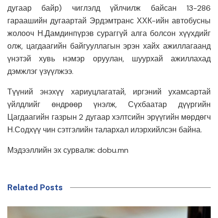
дугаар байр) чиглэлд үйлчилж байсан 13-286
гараашийн дугаартай Эрдэмтранс ХХК-ийн автобусны
жолооч Н.Дамдинпүрэв сураггүй алга болсон хүүхдийг
олж, цагдаагийн байгууллагын эрэн хайх ажиллагаанд
үнэтэй хувь нэмэр оруулан, шуурхай ажиллахад
дэмжлэг үзүүлжээ.
Түүний энэхүү хариуцлагатай, иргэний ухамсартай
үйлдлийг өндрөөр үнэлж, Сүхбаатар дүүргийн
Цагдаагийн газрын 2 дугаар хэлтсийн эрүүгийн мөрдөгч
Н.Содхүү чин сэтгэлийн талархал илэрхийлсэн байна.
Мэдээллийн эх сурвалж: dobu.mn
Related Posts