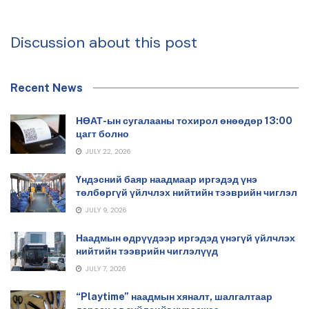
Discussion about this post
Recent News
НӨАТ-ын сугалааны тохирол өнөөдөр 13:00
цагт болно
JULY 22, 2026
Үндэсний баяр наадмаар иргэдэд үнэ
төлбөргүй үйлчлэх нийтийн тээврийн чиглэл
JULY 9, 2026
Наадмын өдрүүдээр иргэдэд үнэгүй үйлчлэх
нийтийн тээврийн чиглэлүүд
JULY 7, 2026
“Playtime” наадмын хяналт, шалгалтаар