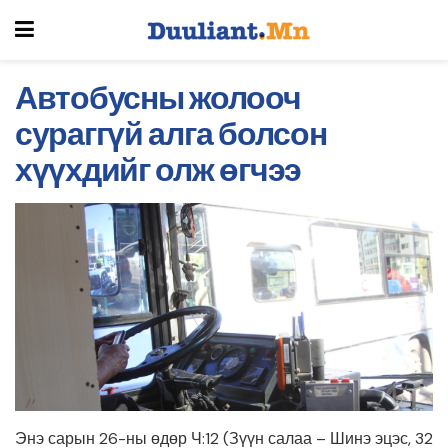
Автобусны жолооч
сураггүй алга болсон
хүүхдийг олж өгчээ
Энэ сарын 26-ны өдөр Ч:12 (Зүүн салаа – Шинэ эцэс, 32