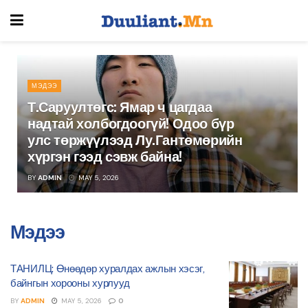
МЭДЭЭ
Т.Саруултөгс: Ямар ч цагдаа
надтай холбогдоогүй! Одоо бүр
улс төржүүлээд Лу.Гантөмөрийн
хүргэн гээд сэвж байна!
BY
ADMIN
MAY 5, 2026
Мэдээ
ТАНИЛЦ: Өнөөдөр хуралдах ажлын хэсэг,
байнгын хорооны хурлууд
BY
ADMIN
MAY 5, 2026
0