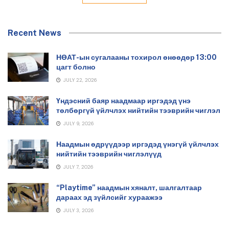
Recent News
НӨАТ-ын сугалааны тохирол өнөөдөр 13:00
цагт болно
JULY 22, 2026
Үндэсний баяр наадмаар иргэдэд үнэ
төлбөргүй үйлчлэх нийтийн тээврийн чиглэл
JULY 9, 2026
Наадмын өдрүүдээр иргэдэд үнэгүй үйлчлэх
нийтийн тээврийн чиглэлүүд
JULY 7, 2026
“Playtime” наадмын хяналт, шалгалтаар
дараах эд зүйлсийг хураажээ
JULY 3, 2026