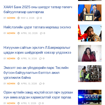
ХААН Банк 2025 оны шилдэг татвар төлөгч
байгууллагаар шалгарлаа
BY
ADMIN
MAY 4, 2026
0
Нийслэлийн цэрэг татлага маргааш эхэлнэ
BY
ADMIN
APRIL 30, 2026
0
Нэгүүн.мн сайтын эрхлэгч Л.Баяржаргалыг
цагдан хорих шийдвэрийг хэвээр үлдээжээ
BY
ADMIN
APRIL 14, 2026
0
Эмээлт эко аж үйлдвэрийн парк: Төслийн
бүтээн байгуулалтын бэлтгэл ажил
үргэлжилж байна
BY
ADMIN
APRIL 13, 2026
0
Орон нутгийн замд ноцтой осол гарч зургаан
хүн амиа алдсан харамсалтай хэрэг гарлаа
BY
ADMIN
APRIL 11, 2026
0