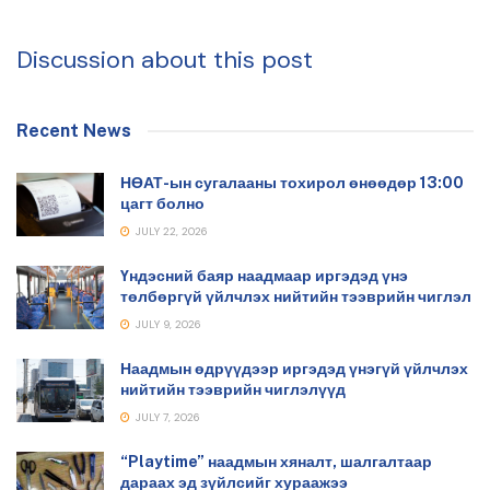
Discussion about this post
Recent News
НӨАТ-ын сугалааны тохирол өнөөдөр 13:00
цагт болно
JULY 22, 2026
Үндэсний баяр наадмаар иргэдэд үнэ
төлбөргүй үйлчлэх нийтийн тээврийн чиглэл
JULY 9, 2026
Наадмын өдрүүдээр иргэдэд үнэгүй үйлчлэх
нийтийн тээврийн чиглэлүүд
JULY 7, 2026
“Playtime” наадмын хяналт, шалгалтаар
дараах эд зүйлсийг хураажээ