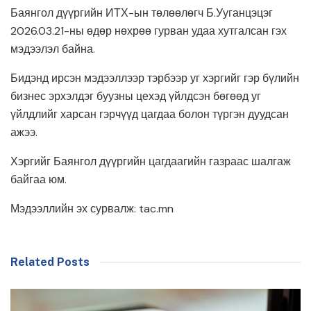
Баянгол дүүргийн ИТХ-ын төлөөлөгч Б.Ууганцэцэг
2026.03.21-ны өдөр нөхрөө гурван удаа хутгалсан гэх
мэдээлэл байна.
Бидэнд ирсэн мэдээллээр тэрбээр уг хэргийг гэр бүлийн
бизнес эрхэлдэг буузны цехэд үйлдсэн бөгөөд уг
үйлдлийг харсан гэрчүүд цагдаа болон түргэн дуудсан
ажээ.
Хэргийг Баянгол дүүргийн цагдаагийн газраас шалгаж
байгаа юм.
Мэдээллийн эх сурвалж: tac.mn
Related Posts