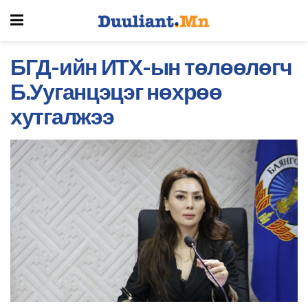
БГД-ийн ИТХ-ын төлөөлөгч
Б.Ууганцэцэг нөхрөө
хутгалжээ