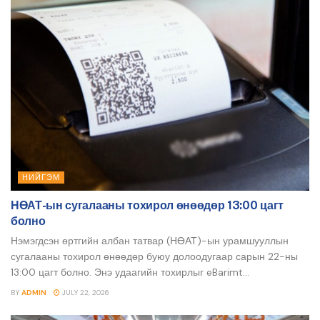
НИЙГЭМ
НӨАТ-ын сугалааны тохирол өнөөдөр 13:00 цагт
болно
Нэмэгдсэн өртгийн албан татвар (НӨАТ)-ын урамшууллын
сугалааны тохирол өнөөдөр буюу долоодугаар сарын 22-ны
13:00 цагт болно. Энэ удаагийн тохирлыг eBarimt...
BY
ADMIN
JULY 22, 2026