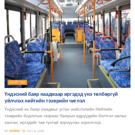
НИЙГЭМ
Үндэсний баяр наадмаар иргэдэд үнэ төлбөргүй
үйлчлэх нийтийн тээврийн чиглэл
Үндэсний их баяр наадмыг угтан нийслэлийн Нийтийн
тээврийн бодлогын газраас баярын өдрүүдийн бэлтгэл ажлыг
ханган, иргэдийг тав тухтай зорчуулах зорилгоор...
BY
ADMIN
JULY 9, 2026