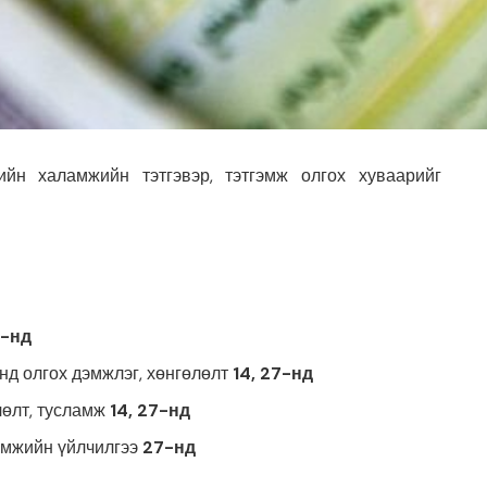
ийн халамжийн тэтгэвэр, тэтгэмж олгох хуваарийг
7-нд
нд олгох дэмжлэг, хөнгөлөлт
14, 27-нд
лөлт, тусламж
14, 27-нд
амжийн үйлчилгээ
27-нд