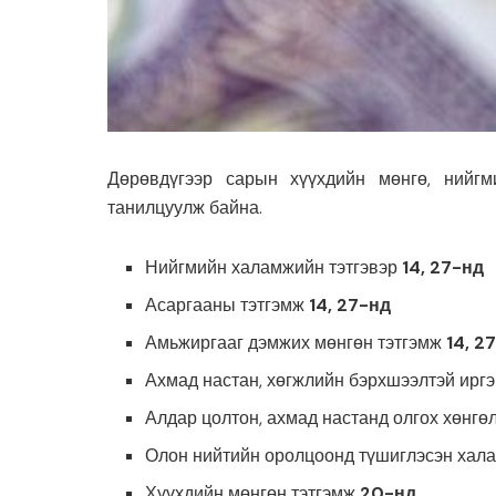
Дөрөвдүгээр сарын хүүхдийн мөнгө, нийгм
танилцуулж байна.
Нийгмийн халамжийн тэтгэвэр
14, 27-нд
Асаргааны тэтгэмж
14, 27-нд
Амьжиргааг дэмжих мөнгөн тэтгэмж
14, 2
Ахмад настан, хөгжлийн бэрхшээлтэй иргэ
Алдар цолтон, ахмад настанд олгох хөнгө
Олон нийтийн оролцоонд түшиглэсэн хал
Хүүхдийн мөнгөн тэтгэмж
20-нд