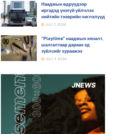
Наадмын өдрүүдээр
иргэдэд үнэгүй үйлчлэх
нийтийн тээврийн чиглэлүүд
JULY 7, 2026
“Playtime” наадмын хяналт,
шалгалтаар дараах эд
зүйлсийг хураажээ
JULY 3, 2026