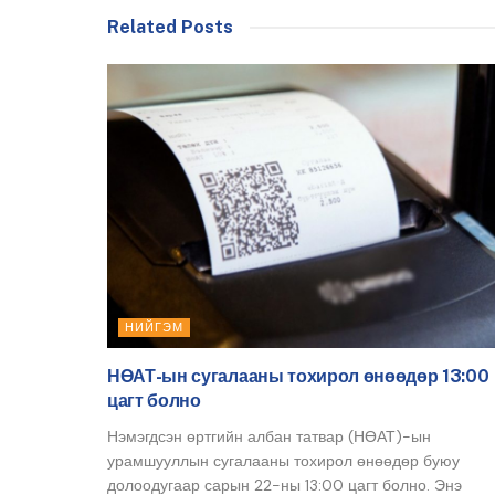
Related Posts
НИЙГЭМ
НӨАТ-ын сугалааны тохирол өнөөдөр 13:00
цагт болно
Нэмэгдсэн өртгийн албан татвар (НӨАТ)-ын
урамшууллын сугалааны тохирол өнөөдөр буюу
долоодугаар сарын 22-ны 13:00 цагт болно. Энэ