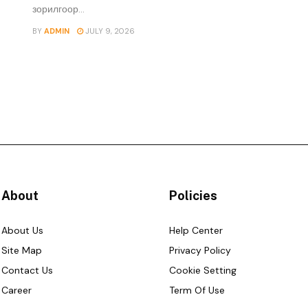
зорилгоор...
BY
ADMIN
JULY 9, 2026
About
Policies
About Us
Help Center
Site Map
Privacy Policy
Contact Us
Cookie Setting
Career
Term Of Use