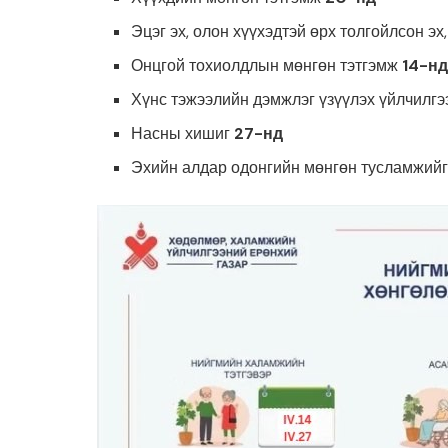
Эцэг эх, олон хүүхэдтэй өрх толгойлсон эх
Онцгой тохиолдлын мөнгөн тэтгэмж
14-н
Хүнс тэжээлийн дэмжлэг үзүүлэх үйлчилг
Насны хишиг
27-нд
Эхийн алдар одонгийн мөнгөн тусламжий