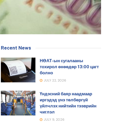
Recent News
НӨАТ-ын сугалааны
тохирол өнөөдөр 13:00 цагт
болно
JULY 22, 2026
Үндэсний баяр наадмаар
иргэдэд үнэ төлбөргүй
үйлчлэх нийтийн тээврийн
чиглэл
JULY 9, 2026