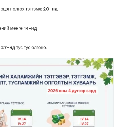
, эцэгт олгох тэтгэмж
20-нд
д
ээний мөнгө
14-нд
г
27-нд
тус тус олгоно.