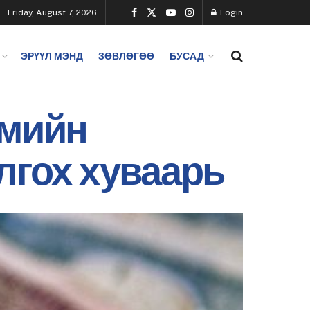
Friday, August 7, 2026
Login
ЭРҮҮЛ МЭНД
ЗӨВЛӨГӨӨ
БУСАД
гмийн
лгох хуваарь