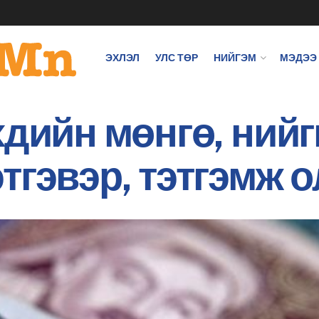
ЭХЛЭЛ
УЛС ТӨР
НИЙГЭМ
МЭДЭЭ
хдийн мөнгө, ний
тгэвэр, тэтгэмж о