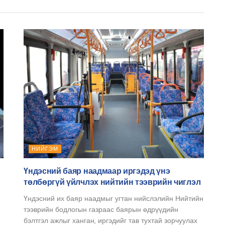
НИЙГЭМ
Үндэсний баяр наадмаар иргэдэд үнэ
төлбөргүй үйлчлэх нийтийн тээврийн чиглэл
Үндэсний их баяр наадмыг угтан нийслэлийн Нийтийн
тээврийн бодлогын газраас баярын өдрүүдийн
бэлтгэл ажлыг ханган, иргэдийг тав тухтай зорчуулах