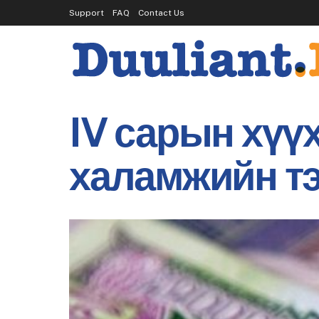
Support
FAQ
Contact Us
IV сарын хүү
халамжийн тэ