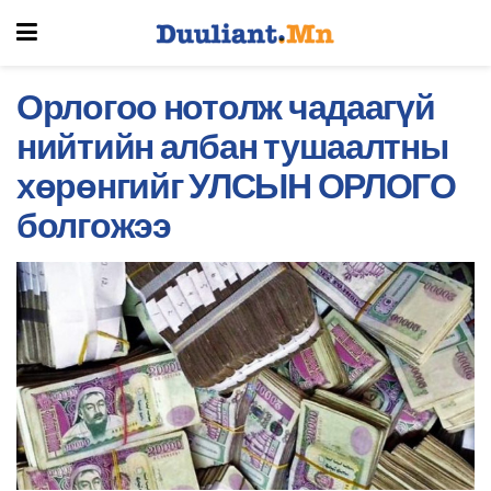
Орлогоо нотолж чадаагүй
нийтийн албан тушаалтны
хөрөнгийг УЛСЫН ОРЛОГО
болгожээ