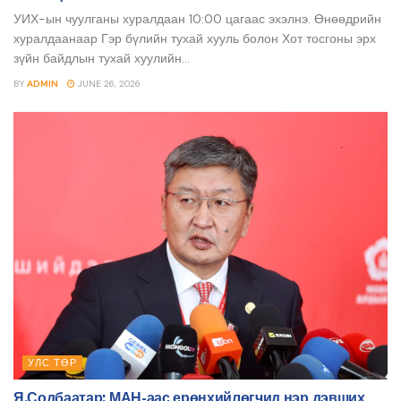
УИХ-ын чуулганы хуралдаан 10:00 цагаас эхэлнэ. Өнөөдрийн
хуралдаанаар Гэр бүлийн тухай хууль болон Хот тосгоны эрх
зүйн байдлын тухай хуулийн...
BY
ADMIN
JUNE 26, 2026
УЛС ТӨР
Я.Содбаатар: МАН-аас ерөнхийлөгчид нэр дэвших