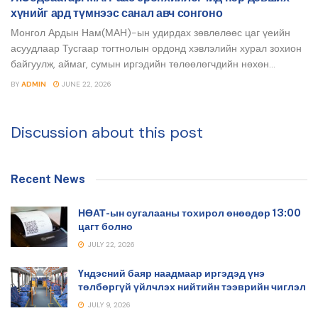
хүнийг ард түмнээс санал авч сонгоно
Монгол Ардын Нам(МАН)-ын удирдах зөвлөлөөс цаг үеийн
асуудлаар Тусгаар тогтнолын ордонд хэвлэлийн хурал зохион
байгуулж, аймаг, сумын иргэдийн төлөөлөгчдийн нөхөн...
BY
ADMIN
JUNE 22, 2026
Discussion about this post
Recent News
НӨАТ-ын сугалааны тохирол өнөөдөр 13:00
цагт болно
JULY 22, 2026
Үндэсний баяр наадмаар иргэдэд үнэ
төлбөргүй үйлчлэх нийтийн тээврийн чиглэл
JULY 9, 2026