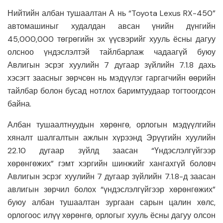
Нийтийн албан тушаалтан А нь “Toyota Lexus RX-450”
автомашиныг худалдан авсан үнийн дүнгийн
45,000,000 төгрөгийн эх үүсвэрийг хууль ёсны дагуу
олсноо үндэслэлтэй тайлбарлаж чадаагүй буюу
Авлигын эсрэг хуулийн 7 дугаар зүйлийн 7.1.8 дахь
хэсэгт заасныг зөрчсөн нь мэдүүлэг гаргагчийн өөрийн
тайлбар болон бусад нотлох баримтуудаар тогтоогдсон
байна.
Албан тушаалтнуудын хөрөнгө, орлогын мэдүүлгийн
хяналт шалгалтын ажлын хүрээнд Эрүүгийн хуулийн
22.10 дугаар зүйлд заасан “Үндэслэлгүйгээр
хөрөнгөжих” гэмт хэргийн шинжийг хангахгүй боловч
Авлигын эсрэг хуулийн 7 дугаар зүйлийн 7.1.8-д заасан
авлигын зөрчил болох “үндэслэлгүйгээр хөрөнгөжих”
буюу албан тушаалтан зургаан сарын цалин хөлс,
орлогоос илүү хөрөнгө, орлогыг хууль ёсны дагуу олсон