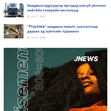
Наадмын өдрүүдээр иргэдэд үнэгүй үйлчлэх
нийтийн тээврийн чиглэлүүд
JULY 7, 2026
“Playtime” наадмын хяналт, шалгалтаар
дараах эд зүйлсийг хураажээ
JULY 3, 2026