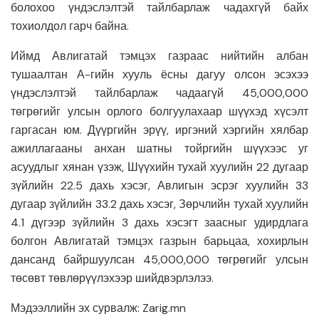
болохоо үндэслэлтэй тайлбарлаж чадахгүй байх
тохиолдол гарч байна.
Иймд Авлигатай тэмцэх газраас нийтийн албан
тушаалтан А-гийн хууль ёсны дагуу олсон эсэхээ
үндэслэлтэй тайлбарлаж чадаагүй 45,000,000
төгрөгийг улсын орлого болгуулахаар шүүхэд хүсэлт
гаргасан юм. Дүүргийн эрүү, иргэний хэргийн хялбар
ажиллагааны анхан шатны тойргийн шүүхээс уг
асуудлыг хянан үзэж, Шүүхийн тухай хуулийн 22 дугаар
зүйлийн 22.5 дахь хэсэг, Авлигын эсрэг хуулийн 33
дугаар зүйлийн 33.2 дахь хэсэг, Зөрчлийн тухай хуулийн
4.1 дүгээр зүйлийн 3 дахь хэсэгт заасныг удирдлага
болгон Авлигатай тэмцэх газрын барьцаа, хохирлын
дансанд байршуулсан 45,000,000 төгрөгийг улсын
төсөвт төвлөрүүлэхээр шийдвэрлэлээ.
Мэдээллийн эх сурвалж: Zarig.mn