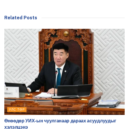
Related Posts
УЛС ТӨР
Өнөөдөр УИХ-ын чуулганаар дараах асуудлуудыг
хэлэлцэнэ