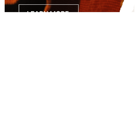
Separated they live in Bookmarksgrove right at the coast of
the Semantics, a large language ocean. A small river named
Duden.
About
About Us
Site Map
Contact Us