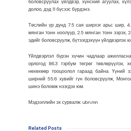
боловсруулах үйлдвэр, хүнсний агуулах, хүл
долоо, дэд 11 бүсээс бүрдэнэ.
Төслийн үр дүнд 7.5 сая ширхэг арьс шир, 4.
мянган тонн ноолуур, 2.5 мянган тонн ээрэх, 
эдийг боловсруулж, бүтээгдэхүүн үйлдвэрлэх ю
Үйлдвэрлэл бүрэн хүчин чадлаар ажиллас
орлогод 86.3 тэрбум төгрөг төвлөрүүлэх, 
нөхөхөөр тооцоолол гараад байна. Үүний з
ширний 55.6 хувийг гүн боловсруулж, Монгол
шинэ боломж нээгдэх юм.
Мэдээллийн эх сурвалж: ubn.mn
Related Posts