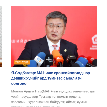
УЛС ТӨР
Я.Содбаатар: МАН-аас ерөнхийлөгчид нэр
дэвших хүнийг ард түмнээс санал авч
сонгоно
Монгол Ардын Нам(МАН)-ын удирдах зөвлөлөөс цаг
үеийн асуудлаар Тусгаар тогтнолын ордонд
хэвлэлийн хурал зохион байгуулж, аймаг, сумын
иргэдийн төлөөлөгчдийн нөхөн...