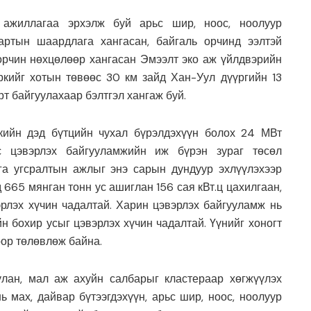
ажиллагаа эрхэлж буй арьс шир, ноос, ноолуур
дартын шаардлага хангасан, байгаль орчинд ээлтэй
 орчин нөхцөлөөр хангасан Эмээлт эко аж үйлдвэрийн
ркийг хотын төвөөс 30 км зайд Хан-Уул дүүргийн 13
рт байгуулахаар бэлтгэл хангаж буй.
кийн дэд бүтцийн чухал бүрэлдэхүүн болох 24 МВт
 цэвэрлэх байгууламжийн иж бүрэн зураг төсөл
га угсралтын ажлыг энэ сарын дундуур эхлүүлэхээр
665 мянган тонн ус ашиглан 156 сая кВт.ц цахилгаан,
рлэх хүчин чадалтай. Харин цэвэрлэх байгууламж нь
 бохир усыг цэвэрлэх хүчин чадалтай. Үүнийг хоногт
оор төлөвлөж байна.
улан, мал аж ахуйн салбарыг кластераар хөгжүүлэх
 мах, дайвар бүтээгдэхүүн, арьс шир, ноос, ноолуур