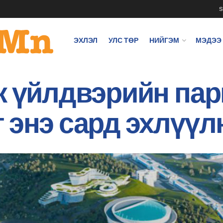
S
ЭХЛЭЛ
УЛС ТӨР
НИЙГЭМ
МЭДЭЭ
ж үйлдвэрийн пар
 энэ сард эхлүүл