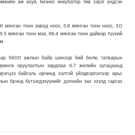
эмжийн аж ахуй, бизнес инкубатор төв зэрэг үндсэн
6 мянган тонн завод ноос, 5.8 мянган тонн ноос, 3.0
25.5 мянган тонн мах, 98.4 мянган тонн дайвар түүхий
м.
наар 5600 ажлын байр шинээр бий болж, татварын
хөрөнгө оруулалтын зардлаа 6.7 жилийн хугацаанд
эрэгцээ байгаль орчинд ээлтэй үйлдвэрлэлээр арьс
ын брэнд бүтээгдэхүүнийг дэлхийн зах зээлд гаргах