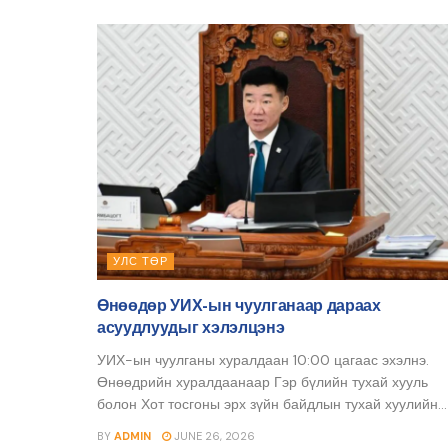
УЛС ТӨР
Өнөөдөр УИХ-ын чуулганаар дараах
асуудлуудыг хэлэлцэнэ
УИХ-ын чуулганы хуралдаан 10:00 цагаас эхэлнэ.
Өнөөдрийн хуралдаанаар Гэр бүлийн тухай хууль
болон Хот тосгоны эрх зүйн байдлын тухай хуулийн...
BY
ADMIN
JUNE 26, 2026