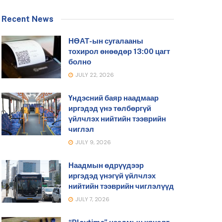
Recent News
НӨАТ-ын сугалааны
тохирол өнөөдөр 13:00 цагт
болно
JULY 22, 2026
Үндэсний баяр наадмаар
иргэдэд үнэ төлбөргүй
үйлчлэх нийтийн тээврийн
чиглэл
JULY 9, 2026
Наадмын өдрүүдээр
иргэдэд үнэгүй үйлчлэх
нийтийн тээврийн чиглэлүүд
JULY 7, 2026