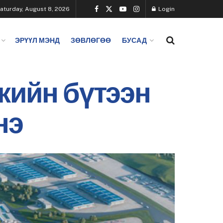
aturday, August 8, 2026
Login
ЭРҮҮЛ МЭНД
ЗӨВЛӨГӨӨ
БУСАД
кийн бүтээн
нэ