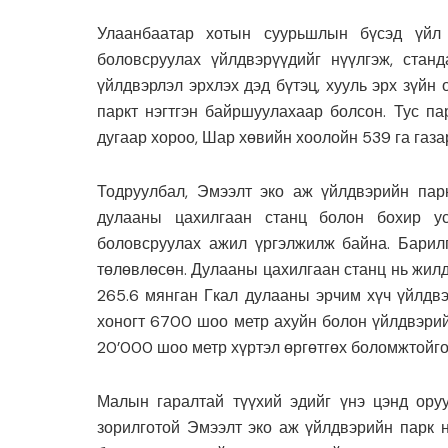
Улаанбаатар хотын суурьшлын бүсэд үйл 
боловсруулах үйлдвэрүүдийг нүүлгэж, стан
үйлдвэрлэл эрхлэх дэд бүтэц, хууль эрх зүйн
паркт нэгтгэн байршуулахаар болсон. Тус па
дугаар хороо, Шар хөвийн хоолойн 539 га газа
Тодруулбал, Эмээлт эко аж үйлдвэрийн пар
дулааны цахилгаан станц болон бохир ус
боловсруулах ажил үргэлжилж байна. Барил
төлөвлөсөн. Дулааны цахилгаан станц нь жилд 
265.6 мянган Гкал дулааны эрчим хүч үйлдвэ
хоногт 6700 шоо метр ахуйн болон үйлдвэрийн
20’000 шоо метр хүртэл өргөтгөх боломжтойг
Малын гаралтай түүхий эдийг үнэ цэнд ору
зорилготой Эмээлт эко аж үйлдвэрийн парк нь