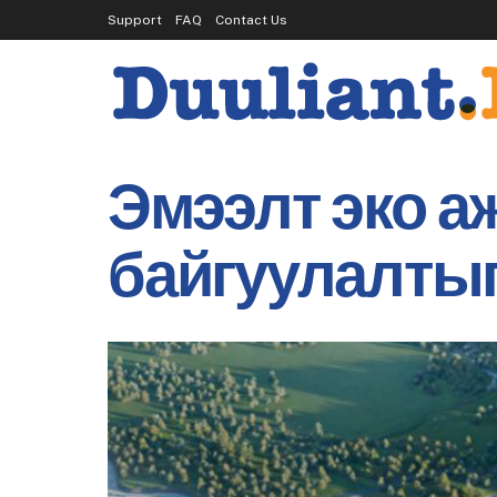
Support
FAQ
Contact Us
Эмээлт эко а
байгуулалтыг