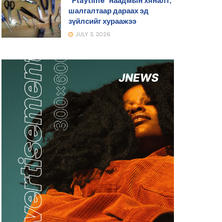
“Playtime” наадмын хяналт,
шалгалтаар дараах эд
зүйлсийг хураажээ
JULY 3, 2026