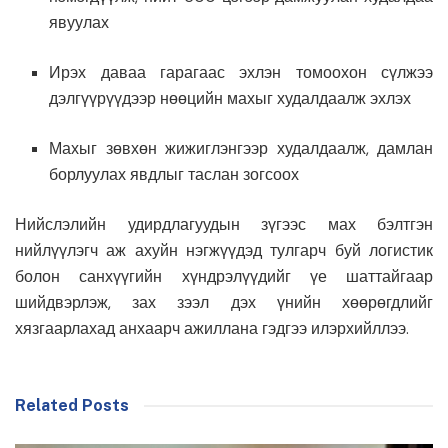
явуулах
Ирэх даваа гарагаас эхлэн томоохон сүлжээ
дэлгүүрүүдээр нөөцийн махыг худалдаалж эхлэх
Махыг зөвхөн жижиглэнгээр худалдаалж, дамлан
борлуулах явдлыг таслан зогсоох
Нийслэлийн удирдлагуудын зүгээс мах бэлтгэн
нийлүүлэгч аж ахуйн нэгжүүдэд тулгарч буй логистик
болон санхүүгийн хүндрэлүүдийг үе шаттайгаар
шийдвэрлэж, зах зээл дэх үнийн хөөрөгдлийг
хязгаарлахад анхаарч ажиллана гэдгээ илэрхийллээ.
Related Posts