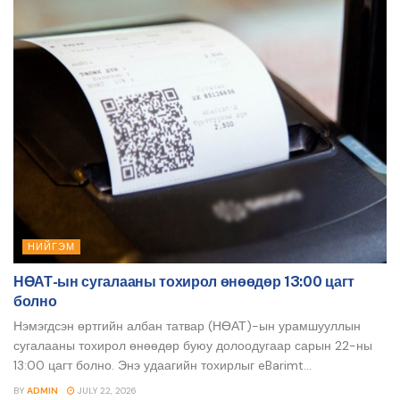
НИЙГЭМ
НӨАТ-ын сугалааны тохирол өнөөдөр 13:00 цагт
болно
Нэмэгдсэн өртгийн албан татвар (НӨАТ)-ын урамшууллын
сугалааны тохирол өнөөдөр буюу долоодугаар сарын 22-ны
13:00 цагт болно. Энэ удаагийн тохирлыг eBarimt...
BY
ADMIN
JULY 22, 2026