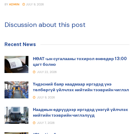
BY
ADMIN
JULY 9, 2026
Discussion about this post
Recent News
НӨАТ-ын сугалааны тохирол өнөөдөр 13:00
цагт болно
JULY 22, 2026
Үндэсний баяр наадмаар иргэдэд үнэ
төлбөргүй үйлчлэх нийтийн тээврийн чиглэл
JULY 9, 2026
Наадмын өдрүүдээр иргэдэд үнэгүй үйлчлэх
нийтийн тээврийн чиглэлүүд
JULY 7, 2026