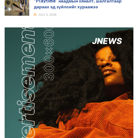
“Playtime” наадмын хяналт, шалгалтаар
дараах эд зүйлсийг хураажээ
JULY 3, 2026