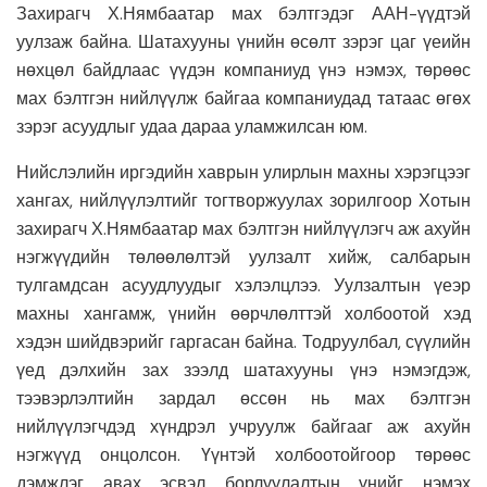
Захирагч Х.Нямбаатар мах бэлтгэдэг ААН-үүдтэй
уулзаж байна. Шатахууны үнийн өсөлт зэрэг цаг үеийн
нөхцөл байдлаас үүдэн компаниуд үнэ нэмэх, төрөөс
мах бэлтгэн нийлүүлж байгаа компаниудад татаас өгөх
зэрэг асуудлыг удаа дараа уламжилсан юм.
Нийслэлийн иргэдийн хаврын улирлын махны хэрэгцээг
хангах, нийлүүлэлтийг тогтворжуулах зорилгоор Хотын
захирагч Х.Нямбаатар мах бэлтгэн нийлүүлэгч аж ахуйн
нэгжүүдийн төлөөлөлтэй уулзалт хийж, салбарын
тулгамдсан асуудлуудыг хэлэлцлээ. Уулзалтын үеэр
махны хангамж, үнийн өөрчлөлттэй холбоотой хэд
хэдэн шийдвэрийг гаргасан байна. Тодруулбал, сүүлийн
үед дэлхийн зах зээлд шатахууны үнэ нэмэгдэж,
тээвэрлэлтийн зардал өссөн нь мах бэлтгэн
нийлүүлэгчдэд хүндрэл учруулж байгааг аж ахуйн
нэгжүүд онцолсон. Үүнтэй холбоотойгоор төрөөс
дэмжлэг авах эсвэл борлуулалтын үнийг нэмэх