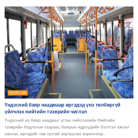
НИЙГЭМ
Үндэсний баяр наадмаар иргэдэд үнэ төлбөргүй
үйлчлэх нийтийн тээврийн чиглэл
Үндэсний их баяр наадмыг угтан нийслэлийн Нийтийн
тээврийн бодлогын газраас баярын өдрүүдийн бэлтгэл ажлыг
ханган, иргэдийг тав тухтай зорчуулах зорилгоор...