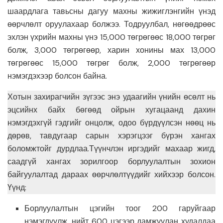
шаардлага тавьсны дагуу махны жижиглэнгийн үнэд
өөрчлөлт оруулахаар болжээ. Тодруулбал, нөгөөдрөөс
эхлэн үхрийн махны үнэ 15,000 төгрөгөөс 18,000 төгрөг
болж, 3,000 төгрөгөөр, харин хонины мах 13,000
төгрөгөөс 15,000 төгрөг болж, 2,000 төгрөгөөр
нэмэгдэхээр болсон байна.
Хотын захирагчийн зүгээс энэ удаагийн үнийн өсөлт нь
эцсийнх байх бөгөөд ойрын хугацаанд дахин
нэмэгдэхгүй гэдгийг онцолж, одоо бүрдүүлсэн нөөц нь
дөрөв, тавдугаар сарын хэрэгцээг бүрэн хангах
боломжтойг дурдлаа.Түүнчлэн иргэдийг махаар жигд,
саадгүй хангах зорилгоор борлуулалтын зохион
байгуулалтад дараах өөрчлөлтүүдийг хийхээр болсон.
Үүнд:
Борлуулалтын цэгийн тоог 200 гаруйгаар
нэмэгдүүлж, нийт 600 цэгээр дамжуулан худалдаа