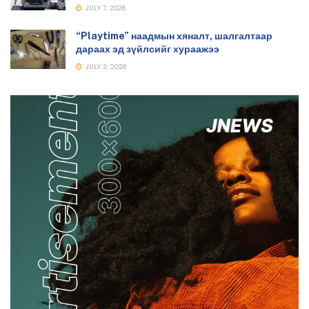
JULY 7, 2026
“Playtime” наадмын хяналт, шалгалтаар
дараах эд зүйлсийг хураажээ
JULY 3, 2026