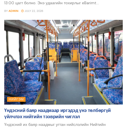
13:00 цагт болно. Энэ удаагийн тохирлыг eBarimt...
BY
ADMIN
JULY 22, 2026
НИЙГЭМ
Үндэсний баяр наадмаар иргэдэд үнэ төлбөргүй
үйлчлэх нийтийн тээврийн чиглэл
Үндэсний их баяр наадмыг угтан нийслэлийн Нийтийн