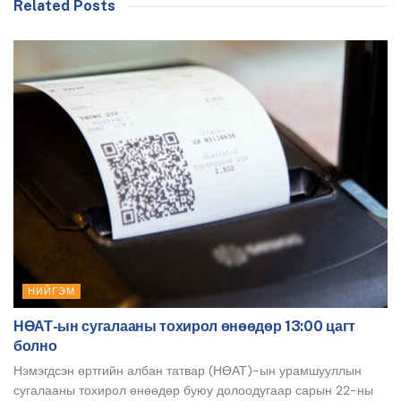
Related Posts
НИЙГЭМ
НӨАТ-ын сугалааны тохирол өнөөдөр 13:00 цагт
болно
Нэмэгдсэн өртгийн албан татвар (НӨАТ)-ын урамшууллын
сугалааны тохирол өнөөдөр буюу долоодугаар сарын 22-ны