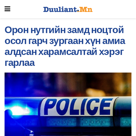
Орон нутгийн замд ноцтой
осол гарч зургаан хүн амиа
алдсан харамсалтай хэрэг
гарлаа