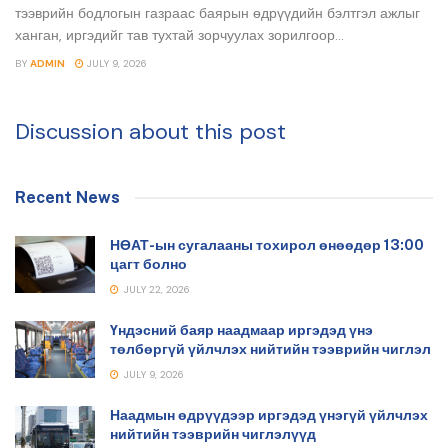
тээврийн бодлогын газраас баярын өдрүүдийн бэлтгэл ажлыг
ханган, иргэдийг тав тухтай зорчуулах зорилгоор...
BY
ADMIN
JULY 9, 2026
Discussion about this post
Recent News
НӨАТ-ын сугалааны тохирол өнөөдөр 13:00
цагт болно
JULY 22, 2026
Үндэсний баяр наадмаар иргэдэд үнэ
төлбөргүй үйлчлэх нийтийн тээврийн чиглэл
JULY 9, 2026
Наадмын өдрүүдээр иргэдэд үнэгүй үйлчлэх
нийтийн тээврийн чиглэлүүд