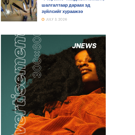
шалгалтаар дараах эд
зүйлсийг хураажээ
JULY 3, 2026