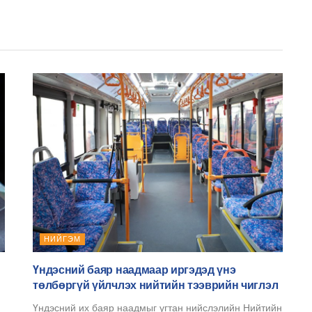
НИЙГЭМ
Үндэсний баяр наадмаар иргэдэд үнэ
төлбөргүй үйлчлэх нийтийн тээврийн чиглэл
Үндэсний их баяр наадмыг угтан нийслэлийн Нийтийн