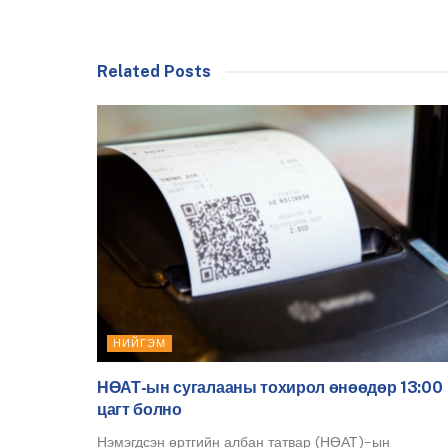
Related Posts
НИЙГЭМ
НӨАТ-ын сугалааны тохирол өнөөдөр 13:00
цагт болно
Нэмэгдсэн өртгийн албан татвар (НӨАТ)-ын