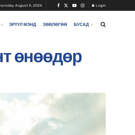
hursday, August 6, 2026
Login
ЭРҮҮЛ МЭНД
ЗӨВЛӨГӨӨ
БУСАД
нт өнөөдөр