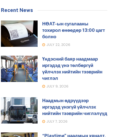
Recent News
НӨАТ-ын сугалааны
тохирол өнөөдөр 13:00 цагт
болно
JULY 22, 2026
Үндэсний баяр наадмаар
иргэдэд үнэ төлбөргүй
үйлчлэх нийтийн тээврийн
чиглэл
JULY 9, 2026
Наадмын өдрүүдээр
иргэдэд үнэгүй үйлчлэх
нийтийн тээврийн чиглэлүүд
JULY 7, 2026
“Playtime” наадмын хяналт,