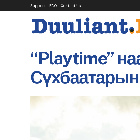
Support
FAQ
Contact Us
“Playtime” н
Сүхбаатарын