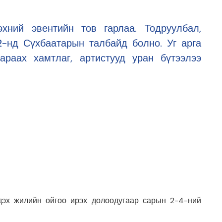
хний эвентийн тов гарлаа. Тодруулбал,
2-нд Сүхбаатарын талбайд болно. Уг арга
араах хамтлаг, артистууд уран бүтээлээ
 дэх жилийн ойгоо ирэх долоодугаар сарын 2-4-ний