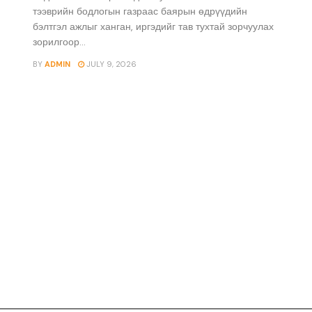
тээврийн бодлогын газраас баярын өдрүүдийн
бэлтгэл ажлыг ханган, иргэдийг тав тухтай зорчуулах
зорилгоор...
BY
ADMIN
JULY 9, 2026