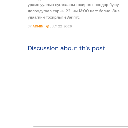
урамшууллын сугалааны тохирол өнөөдөр буюу
долоодугаар сарын 22-ны 13:00 цагт болно. Энэ
удаагийн тохирлыг eBarimt...
BY
ADMIN
JULY 22, 2026
Discussion about this post