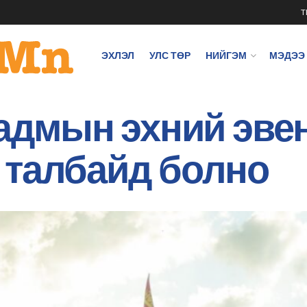
T
ЭХЛЭЛ
УЛС ТӨР
НИЙГЭМ
МЭДЭЭ
аадмын эхний эве
 талбайд болно