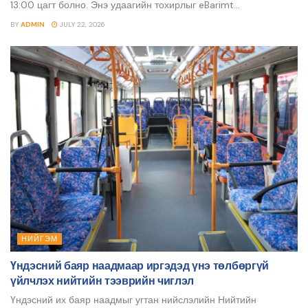
13:00 цагт болно. Энэ удаагийн тохирлыг eBarimt...
BY
ADMIN
JULY 22, 2026
НИЙГЭМ
Үндэсний баяр наадмаар иргэдэд үнэ төлбөргүй
үйлчлэх нийтийн тээврийн чиглэл
Үндэсний их баяр наадмыг угтан нийслэлийн Нийтийн