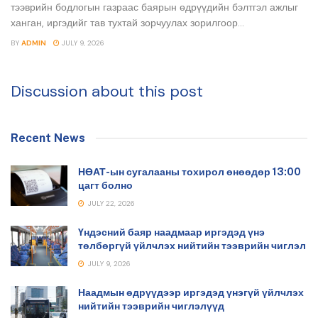
тээврийн бодлогын газраас баярын өдрүүдийн бэлтгэл ажлыг
ханган, иргэдийг тав тухтай зорчуулах зорилгоор...
BY
ADMIN
JULY 9, 2026
Discussion about this post
Recent News
НӨАТ-ын сугалааны тохирол өнөөдөр 13:00
цагт болно
JULY 22, 2026
Үндэсний баяр наадмаар иргэдэд үнэ
төлбөргүй үйлчлэх нийтийн тээврийн чиглэл
JULY 9, 2026
Наадмын өдрүүдээр иргэдэд үнэгүй үйлчлэх
нийтийн тээврийн чиглэлүүд