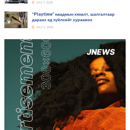
JULY 7, 2026
“Playtime” наадмын хяналт, шалгалтаар
дараах эд зүйлсийг хураажээ
JULY 3, 2026