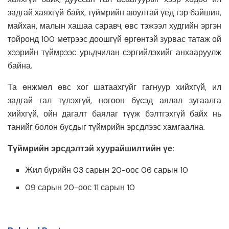
задгай хаяхгүй байх, түймрийн аюултай үед гэр байшин,
майхан, малын хашаа саравч, өвс тэжээл худгийн эргэн
тойронд 100 метрээс доошгүй өргөнтэй зурвас татаж ой
хээрийн түймрээс урьдчилан сэргийлэхийг анхааруулж
байна.
Та өнжмөл өвс хог шатаахгүйг гагнуур хийхгүй, ил
задгай гал түлэхгүй, ногоон бүсэд аялал зугаалга
хийхгүй, ойн дагалт баялаг түүж бэлтгэхгүй байх нь
танийг болон бусдыг түймрийн эрсдлээс хамгаална.
Түймрийн эрсдэлтэй хуурайшилтийн үе:
Жил бүрийн 03 сарын 20-оос 06 сарын 10
09 сарын 20-оос 11 сарын 10