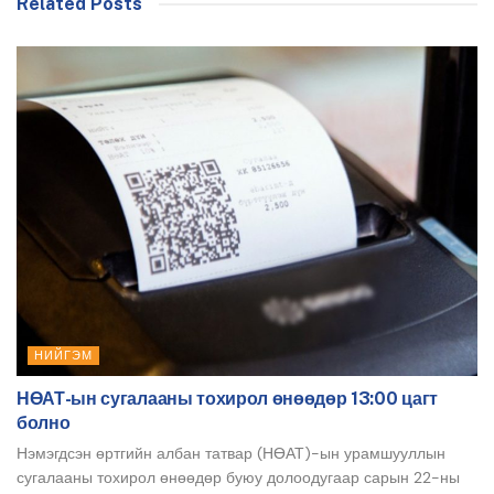
Related Posts
НИЙГЭМ
НӨАТ-ын сугалааны тохирол өнөөдөр 13:00 цагт
болно
Нэмэгдсэн өртгийн албан татвар (НӨАТ)-ын урамшууллын
сугалааны тохирол өнөөдөр буюу долоодугаар сарын 22-ны