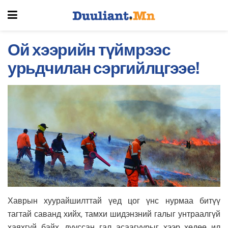
Ой хээрийн түймрээс
урьдчилан сэргийлцгээе!
Хаврын хуурайшилттай үед цог үнс нурмаа битүү
тагтай саванд хийх, тамхи шидэнзний галыг унтраалгүй
хаяхгүй байх, дууссан гал асаагуурыг хээр хөдөө ил