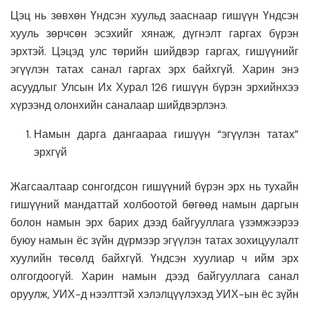
Цэц нь зөвхөн Үндсэн хуульд зааснаар гишүүн Үндсэн
хууль зөрчсөн эсэхийг хянаж, дүгнэлт гаргах бүрэн
эрхтэй. Цэцэд улс төрийн шийдвэр гаргах, гишүүнийг
эгүүлэн татах санал гаргах эрх байхгүй. Харин энэ
асуудлыг Улсын Их Хурал 126 гишүүн бүрэн эрхийнхээ
хүрээнд олонхийн саналаар шийдвэрлэнэ.
Намын дарга дангаараа гишүүн “эгүүлэн татах”
эрхгүй
Жагсаалтаар сонгогдсон гишүүний бүрэн эрх нь тухайн
гишүүний мандаттай холбоотой бөгөөд намын даргын
болон намын эрх барих дээд байгууллага үзэмжээрээ
буюу намын ёс зүйн дүрмээр эгүүлэн татах зохицуулалт
хуулийн төсөлд байхгүй. Үндсэн хуулиар ч ийм эрх
олгогдоогүй. Харин намын дээд байгууллага санал
оруулж, УИХ-д нээлттэй хэлэлцүүлэхэд УИХ-ын ёс зүйн