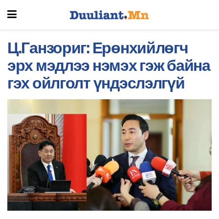
Ц.Ганзориг: Ерөнхийлөгч
эрх мэдлээ нэмэх гэж байна
гэх ойлголт үндэслэлгүй