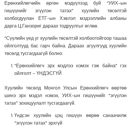
Ерөнхийлөгчийн өргөн мэдүүлээд буй “УИХ-ын
гишүүнийг эгүүлэн татах” хуулийн төсөлтэй
холбогдуулан ЕТГ-ын Хэвлэл мэдээллийн албаны
дарга Ц.Ганзориг дараах тодруулгыг өглөө.
“Сүүлийн үед уг хуулийн төсөлтэй холбоотойгоор ташаа
ойлголтууд бас гарч байна. Дараах агуулгууд хуулийн
төсөлд тусгагдаагүй болно:
“Ерөнхийлөгч эрх мэдлээ нэмэх гэж байна” гэх
ойлголт – ҮНДЭСГҮЙ
Хуулийн төсөлд Монгол Улсын Ерөнхийлөгч өөртөө
шинэ эрх мэдэл нэмэх, УИХ-ын гишүүнийг “эгүүлэн
татах” зохицуулалт тусгагдаагүй.
Үндсэн хуулийн цэц гишүүн өөрөө санаачилж
“эгүүлэн татах” эрхгүй