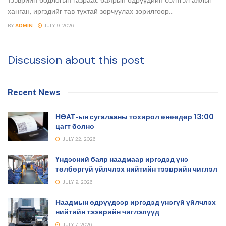
ханган, иргэдийг тав тухтай зорчуулах зорилгоор...
BY
ADMIN
JULY 9, 2026
Discussion about this post
Recent News
НӨАТ-ын сугалааны тохирол өнөөдөр 13:00
цагт болно
JULY 22, 2026
Үндэсний баяр наадмаар иргэдэд үнэ
төлбөргүй үйлчлэх нийтийн тээврийн чиглэл
JULY 9, 2026
Наадмын өдрүүдээр иргэдэд үнэгүй үйлчлэх
нийтийн тээврийн чиглэлүүд
JULY 7, 2026