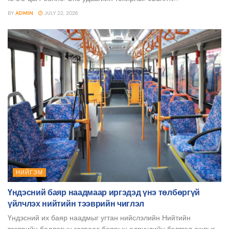
BY
ADMIN
JULY 22, 2026
НИЙГЭМ
Үндэсний баяр наадмаар иргэдэд үнэ төлбөргүй
үйлчлэх нийтийн тээврийн чиглэл
Үндэсний их баяр наадмыг угтан нийслэлийн Нийтийн
тээврийн бодлогын газраас баярын өдрүүдийн бэлтгэл ажлыг