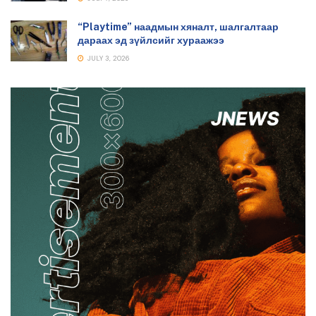
“Playtime” наадмын хяналт, шалгалтаар
дараах эд зүйлсийг хураажээ
JULY 3, 2026