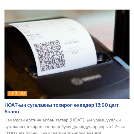
НИЙГЭМ
НӨАТ-ын сугалааны тохирол өнөөдөр 13:00 цагт
болно
Нэмэгдсэн өртгийн албан татвар (НӨАТ)-ын урамшууллын
сугалааны тохирол өнөөдөр буюу долоодугаар сарын 22-ны
13:00 цагт болно. Энэ удаагийн тохирлыг eBarimt...