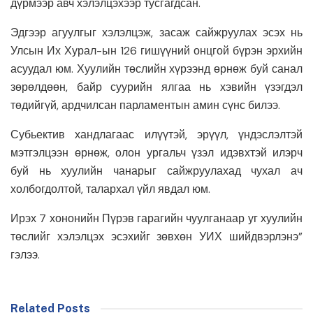
дүрмээр авч хэлэлцэхээр тусгагдсан.
Эдгээр агуулгыг хэлэлцэж, засаж сайжруулах эсэх нь
Улсын Их Хурал-ын 126 гишүүний онцгой бүрэн эрхийн
асуудал юм. Хуулийн төслийн хүрээнд өрнөж буй санал
зөрөлдөөн, байр суурийн ялгаа нь хэвийн үзэгдэл
төдийгүй, ардчилсан парламентын амин сүнс билээ.
Субьектив хандлагаас илүүтэй, эрүүл, үндэслэлтэй
мэтгэлцээн өрнөж, олон ургальч үзэл идэвхтэй илэрч
буй нь хуулийн чанарыг сайжруулахад чухал ач
холбогдолтой, талархал үйл явдал юм.
Ирэх 7 хононийн Пүрэв гарагийн чуулганаар уг хуулийн
төслийг хэлэлцэх эсэхийг зөвхөн УИХ шийдвэрлэнэ”
гэлээ.
Related Posts