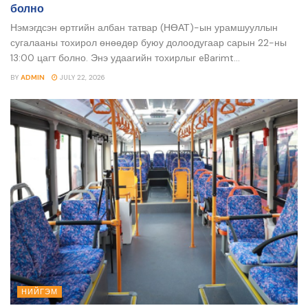
болно
Нэмэгдсэн өртгийн албан татвар (НӨАТ)-ын урамшууллын
сугалааны тохирол өнөөдөр буюу долоодугаар сарын 22-ны
13:00 цагт болно. Энэ удаагийн тохирлыг eBarimt...
BY
ADMIN
JULY 22, 2026
НИЙГЭМ