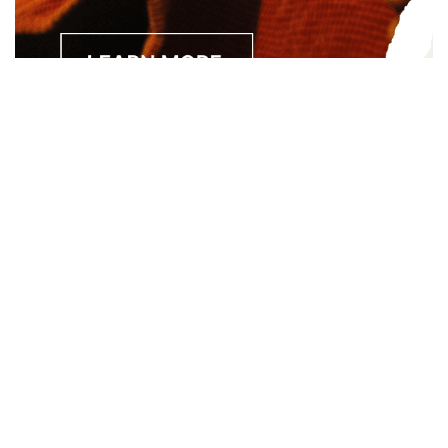
Separated they live in Bookmarksgrove right at the coast of
the Semantics, a large language ocean. A small river named
Duden.
About
About Us
Site Map