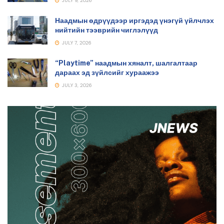
JULY 9, 2026
Наадмын өдрүүдээр иргэдэд үнэгүй үйлчлэх
нийтийн тээврийн чиглэлүүд
JULY 7, 2026
“Playtime” наадмын хяналт, шалгалтаар
дараах эд зүйлсийг хураажээ
JULY 3, 2026