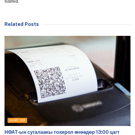
байна.
Related Posts
НИЙГЭМ
НӨАТ-ын сугалааны тохирол өнөөдөр 13:00 цагт