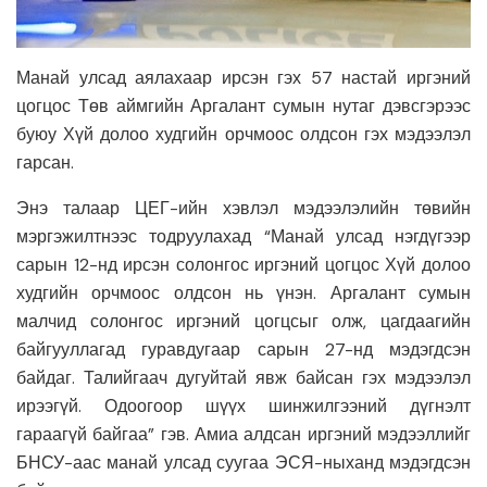
Манай улсад аялахаар ирсэн гэх 57 настай иргэний
цогцос Төв аймгийн Аргалант сумын нутаг дэвсгэрээс
буюу Хүй долоо худгийн орчмоос олдсон гэх мэдээлэл
гарсан.
Энэ талаар ЦЕГ-ийн хэвлэл мэдээлэлийн төвийн
мэргэжилтнээс тодруулахад “Манай улсад нэгдүгээр
сарын 12-нд ирсэн солонгос иргэний цогцос Хүй долоо
худгийн орчмоос олдсон нь үнэн. Аргалант сумын
малчид солонгос иргэний цогцсыг олж, цагдаагийн
байгууллагад гуравдугаар сарын 27-нд мэдэгдсэн
байдаг. Талийгаач дугуйтай явж байсан гэх мэдээлэл
ирээгүй. Одоогоор шүүх шинжилгээний дүгнэлт
гараагүй байгаа” гэв. Амиа алдсан иргэний мэдээллийг
БНСУ-аас манай улсад суугаа ЭСЯ-ныханд мэдэгдсэн