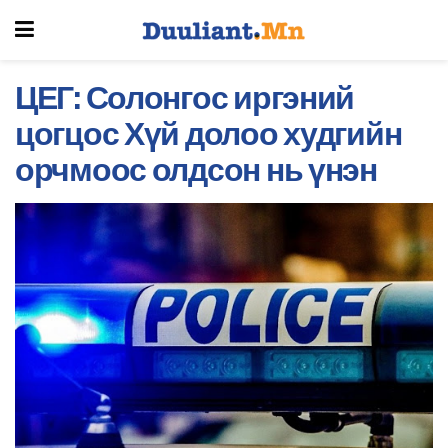
ЦЕГ: Солонгос иргэний
цогцос Хүй долоо худгийн
орчмоос олдсон нь үнэн