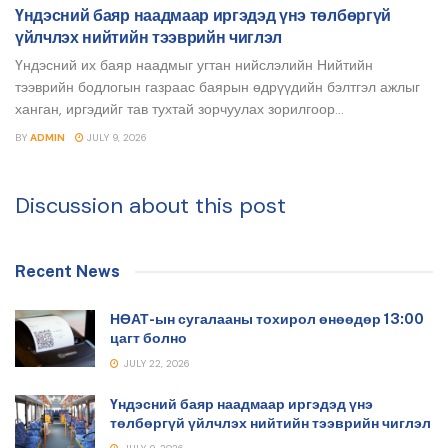
Үндэсний баяр наадмаар иргэдэд үнэ төлбөргүй
үйлчлэх нийтийн тээврийн чиглэл
Үндэсний их баяр наадмыг угтан нийслэлийн Нийтийн
тээврийн бодлогын газраас баярын өдрүүдийн бэлтгэл ажлыг
ханган, иргэдийг тав тухтай зорчуулах зорилгоор...
BY
ADMIN
JULY 9, 2026
Discussion about this post
Recent News
НӨАТ-ын сугалааны тохирол өнөөдөр 13:00
цагт болно
JULY 22, 2026
Үндэсний баяр наадмаар иргэдэд үнэ
төлбөргүй үйлчлэх нийтийн тээврийн чиглэл