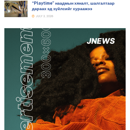
“Playtime” наадмын хяналт, шалгалтаар
дараах эд зүйлсийг хураажээ
JULY 3, 2026