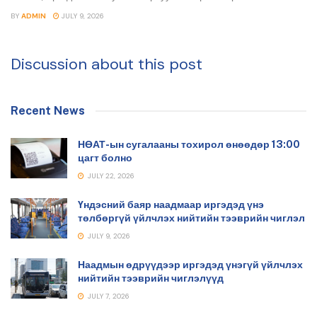
BY
ADMIN
JULY 9, 2026
Discussion about this post
Recent News
НӨАТ-ын сугалааны тохирол өнөөдөр 13:00
цагт болно
JULY 22, 2026
Үндэсний баяр наадмаар иргэдэд үнэ
төлбөргүй үйлчлэх нийтийн тээврийн чиглэл
JULY 9, 2026
Наадмын өдрүүдээр иргэдэд үнэгүй үйлчлэх
нийтийн тээврийн чиглэлүүд
JULY 7, 2026