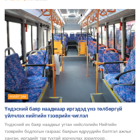
НИЙГЭМ
Үндэсний баяр наадмаар иргэдэд үнэ төлбөргүй
үйлчлэх нийтийн тээврийн чиглэл
Үндэсний их баяр наадмыг угтан нийслэлийн Нийтийн
тээврийн бодлогын газраас баярын өдрүүдийн бэлтгэл ажлыг
ханган, иргэдийг тав тухтай зорчуулах зорилгоор...