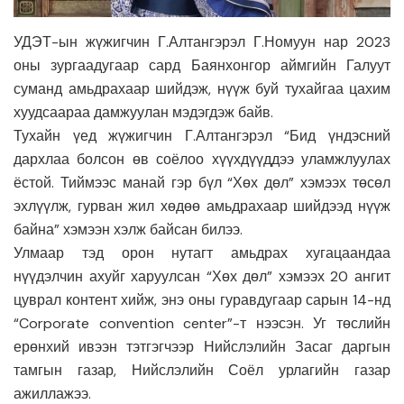
УДЭТ-ын жүжигчин Г.Алтангэрэл Г.Номуун нар 2023
оны зургаадугаар сард Баянхонгор аймгийн Галуут
суманд амьдрахаар шийдэж, нүүж буй тухайгаа цахим
хуудсаараа дамжуулан мэдэгдэж байв.
Тухайн үед жүжигчин Г.Алтангэрэл “Бид үндэсний
дархлаа болсон өв соёлоо хүүхдүүддээ уламжлуулах
ёстой. Тиймээс манай гэр бүл “Хөх дөл” хэмээх төсөл
эхлүүлж, гурван жил хөдөө амьдрахаар шийдээд нүүж
байна” хэмээн хэлж байсан билээ.
Улмаар тэд орон нутагт амьдрах хугацаандаа
нүүдэлчин ахуйг харуулсан “Хөх дөл” хэмээх 20 ангит
цуврал контент хийж, энэ оны гуравдугаар сарын 14-нд
“Corporate convention center”-т нээсэн. Уг төслийн
ерөнхий ивээн тэтгэгчээр Нийслэлийн Засаг даргын
тамгын газар, Нийслэлийн Соёл урлагийн газар
ажиллажээ.