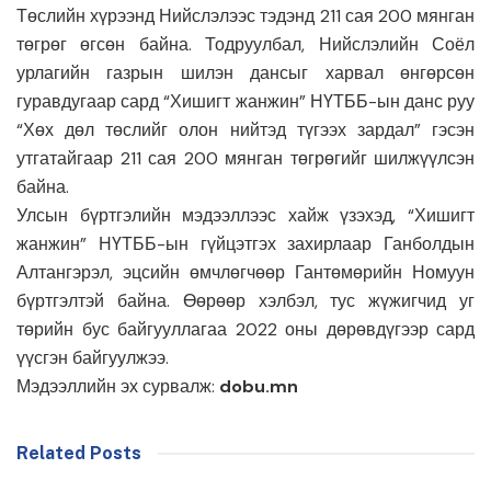
Төслийн хүрээнд Нийслэлээс тэдэнд 211 сая 200 мянган
төгрөг өгсөн байна. Тодруулбал, Нийслэлийн Соёл
урлагийн газрын шилэн дансыг харвал өнгөрсөн
гуравдугаар сард “Хишигт жанжин” НҮТББ-ын данс руу
“Хөх дөл төслийг олон нийтэд түгээх зардал” гэсэн
утгатайгаар 211 сая 200 мянган төгрөгийг шилжүүлсэн
байна.
Улсын бүртгэлийн мэдээллээс хайж үзэхэд, “Хишигт
жанжин” НҮТББ-ын гүйцэтгэх захирлаар Ганболдын
Алтангэрэл, эцсийн өмчлөгчөөр Гантөмөрийн Номуун
бүртгэлтэй байна. Өөрөөр хэлбэл, тус жүжигчид уг
төрийн бус байгууллагаа 2022 оны дөрөвдүгээр сард
үүсгэн байгуулжээ.
Мэдээллийн эх сурвалж:
dobu.mn
Related Posts