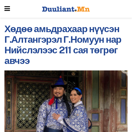
Хөдөө амьдрахаар нүүсэн
Г.Алтангэрэл Г.Номуун нар
Нийслэлээс 211 сая төгрөг
авчээ