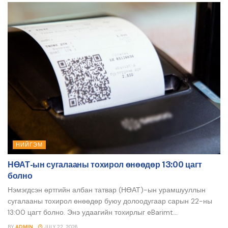
НИЙГЭМ
НӨАТ-ын сугалааны тохирол өнөөдөр 13:00 цагт
болно
Нэмэгдсэн өртгийн албан татвар (НӨАТ)-ын урамшууллын
сугалааны тохирол өнөөдөр буюу долоодугаар сарын 22-ны
13:00 цагт болно. Энэ удаагийн тохирлыг eBarimt...
BY
ADMIN
JULY 22, 2026