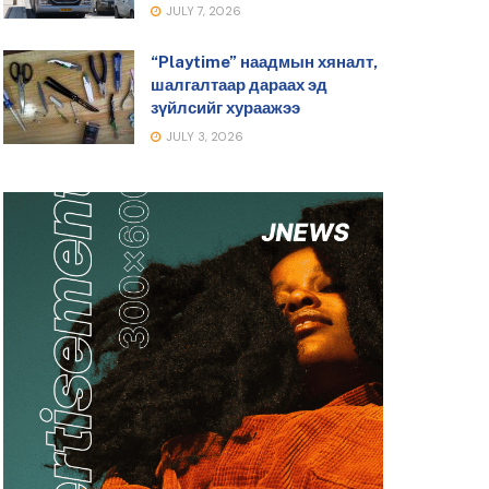
JULY 7, 2026
“Playtime” наадмын хяналт,
шалгалтаар дараах эд
зүйлсийг хураажээ
JULY 3, 2026