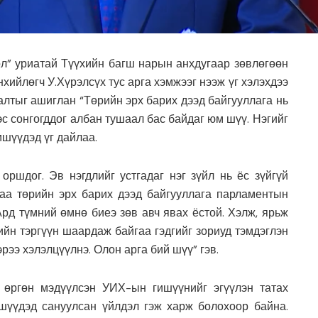
л” уриатай Түүхийн багш нарын анхдугаар зөвлөгөөн
хийлөгч У.Хүрэлсүх тус арга хэмжээг нээж үг хэлэхдээ
лтыг ашиглан “Төрийн эрх барих дээд байгууллага нь
с сонгогддог албан тушаал бас байдаг юм шүү. Нэгийг
шүүдэд үг дайлаа.
оршдог. Эв нэгдлийг устгадаг нэг зүйл нь ёс зүйгүй
маа төрийн эрх барих дээд байгууллага парламентын
Ард түмний өмнө биеэ зөв авч явах ёстой. Хэлж, ярьж
ийн тэргүүн шаардаж байгаа гэдгийг зориуд тэмдэглэн
эрээ хэлэлцүүлнэ. Олон арга бий шүү” гэв.
 өргөн мэдүүлсэн УИХ-ын гишүүнийг эгүүлэн татах
шүүдэд сануулсан үйлдэл гэж харж болохоор байна.