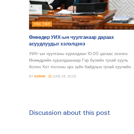
УЛС ТӨР
Өнөөдөр УИХ-ын чуулганаар дараах
асуудлуудыг хэлэлцэнэ
УИХ-ын чуулганы хуралдаан 10:00 цагаас эхэлнэ.
Өнөөдрийн хуралдаанаар Гэр бүлийн тухай хууль
болон Хот тосгоны эрх зүйн байдлын тухай хуулийн...
BY
ADMIN
JUNE 26, 2026
Discussion about this post