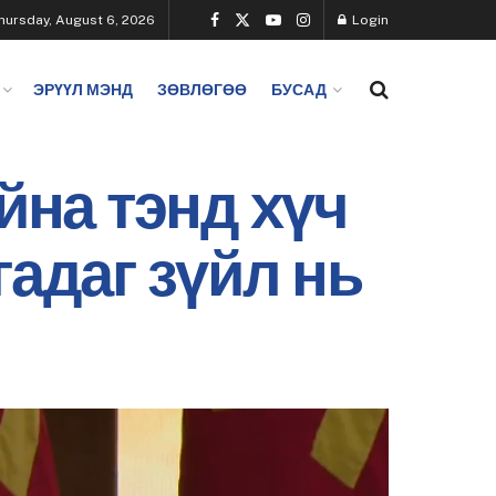
hursday, August 6, 2026
Login
ЭРҮҮЛ МЭНД
ЗӨВЛӨГӨӨ
БУСАД
йна тэнд хүч
гадаг зүйл нь