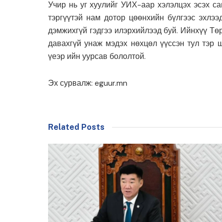
Учир нь уг хуулийг УИХ-аар хэлэлцэх эсэх с
тэргүүтэй нам дотор цөөнхийн бүлгээс эхлээ
дэмжихгүй гэдгээ илэрхийлээд буй. Ийнхүү Тө
давахгүй унаж мэдэх нөхцөл үүссэн тул тэр 
үеэр ийн уурсав бололтой.
Эх сурвалж: eguur.mn
Related Posts