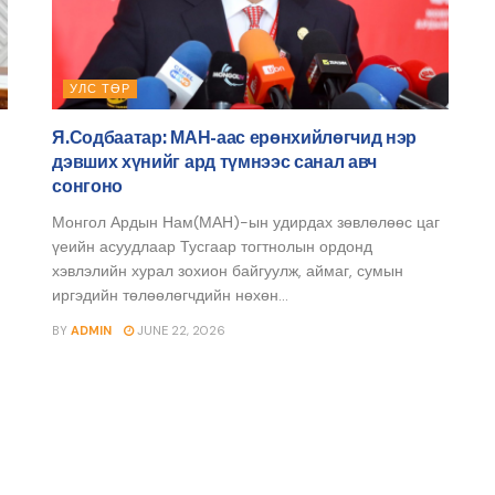
УЛС ТӨР
Я.Содбаатар: МАН-аас ерөнхийлөгчид нэр
дэвших хүнийг ард түмнээс санал авч
сонгоно
Монгол Ардын Нам(МАН)-ын удирдах зөвлөлөөс цаг
үеийн асуудлаар Тусгаар тогтнолын ордонд
хэвлэлийн хурал зохион байгуулж, аймаг, сумын
иргэдийн төлөөлөгчдийн нөхөн...
BY
ADMIN
JUNE 22, 2026