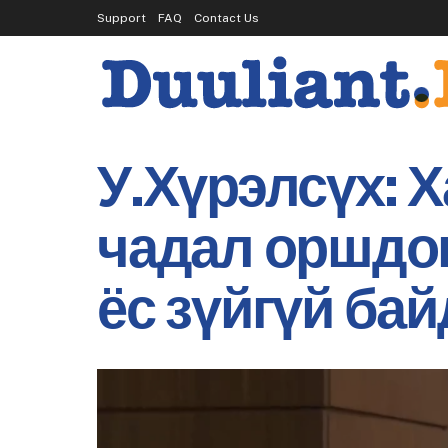
Support
FAQ
Contact Us
У.Хүрэлсүх: Х
чадал оршдог.
ёс зүйгүй ба