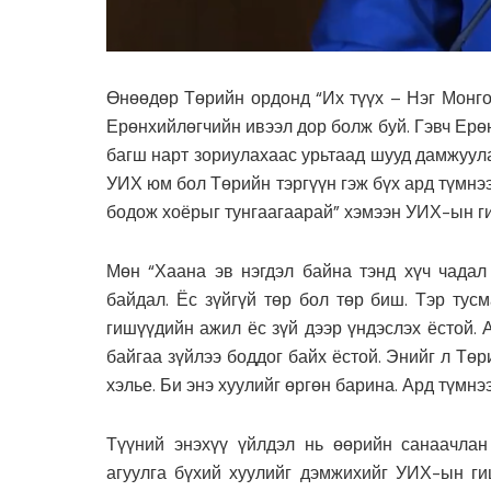
Өнөөдөр Төрийн ордонд “Их түүх – Нэг Монго
Ерөнхийлөгчийн ивээл дор болж буй. Гэвч Ерөн
багш нарт зориулахаас урьтаад шууд дамжуула
УИХ юм бол Төрийн тэргүүн гэж бүх ард түмнээ
бодож хоёрыг тунгаагаарай” хэмээн УИХ-ын ги
Мөн “Хаана эв нэгдэл байна тэнд хүч чадал 
байдал. Ёс зүйгүй төр бол төр биш. Тэр тус
гишүүдийн ажил ёс зүй дээр үндэслэх ёстой. 
байгаа зүйлээ боддог байх ёстой. Энийг л Төр
хэлье. Би энэ хуулийг өргөн барина. Ард түмнэ
Түүний энэхүү үйлдэл нь өөрийн санаачлан
агуулга бүхий хуулийг дэмжихийг УИХ-ын ги