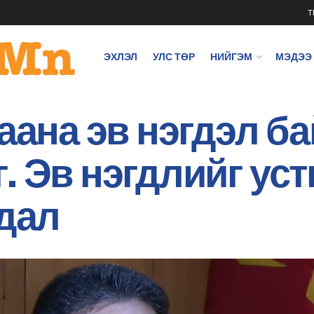
T
ЭХЛЭЛ
УЛС ТӨР
НИЙГЭМ
МЭДЭЭ
аана эв нэгдэл ба
 Эв нэгдлийг уст
йдал