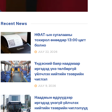
Recent News
НӨАТ-ын сугалааны
тохирол өнөөдөр 13:00 цагт
болно
JULY 22, 2026
Үндэсний баяр наадмаар
иргэдэд үнэ төлбөргүй
үйлчлэх нийтийн тээврийн
чиглэл
JULY 9, 2026
Наадмын өдрүүдээр
иргэдэд үнэгүй үйлчлэх
нийтийн тээврийн чиглэлүүд