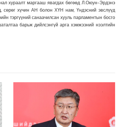
анал хураалт маргааш явагдах бөгөөд Л.Оюун-Эрдэнэ
д, сөрөг хүчин АН болон ХҮН нам, Үндэсний эвслүүд
рийн тэргүүний санаачилсан хууль парламентын босго
шаталтаа барьж дийлсэнгүй арга хэмжээний нээлтийн