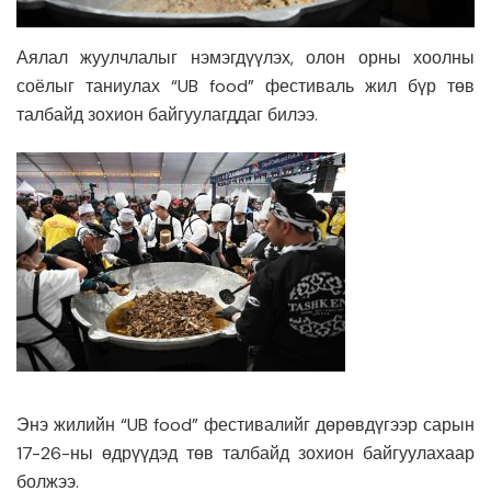
Аялал жуулчлалыг нэмэгдүүлэх, олон орны хоолны
соёлыг таниулах “UB food” фестиваль жил бүр төв
талбайд зохион байгуулагддаг билээ.
Энэ жилийн “UB food” фестивалийг дөрөвдүгээр сарын
17-26-ны өдрүүдэд төв талбайд зохион байгуулахаар
болжээ.