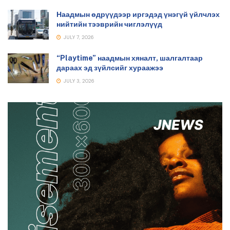
Наадмын өдрүүдээр иргэдэд үнэгүй үйлчлэх
нийтийн тээврийн чиглэлүүд
JULY 7, 2026
“Playtime” наадмын хяналт, шалгалтаар
дараах эд зүйлсийг хураажээ
JULY 3, 2026