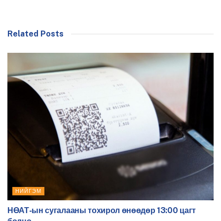
Related Posts
НИЙГЭМ
НӨАТ-ын сугалааны тохирол өнөөдөр 13:00 цагт