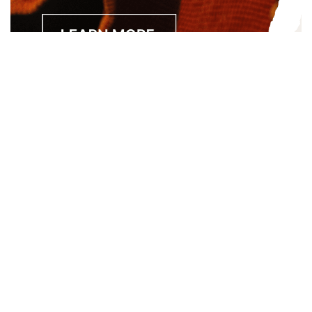
Separated they live in Bookmarksgrove right at the coast of
the Semantics, a large language ocean. A small river named
Duden.
About
About Us
Site Map