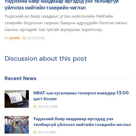
Үндэсний баяр наадмаар иргэдэд үнэ төлбөргүй
үйлчлэх нийтийн тээврийн чиглэл
Үндэсний их баяр наадмыг угтан нийслэлийн Нийтийн
тээврийн бодлогын газраас баярын өдрүүдийн бэлтгэл ажлыг
ханган, иргэдийг тав тухтай зорчуулах зорилгоор...
BY
ADMIN
JULY 9, 2026
Discussion about this post
Recent News
НӨАТ-ын сугалааны тохирол өнөөдөр 13:00
цагт болно
JULY 22, 2026
Үндэсний баяр наадмаар иргэдэд үнэ
төлбөргүй үйлчлэх нийтийн тээврийн чиглэл
JULY 9, 2026