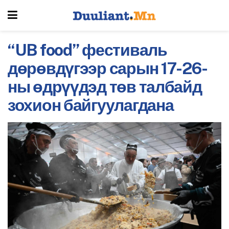
“UB food” фестиваль
дөрөвдүгээр сарын 17-26-
ны өдрүүдэд төв талбайд
зохион байгуулагдана