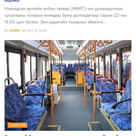
болно
Нэмэгдсэн өртгийн албан татвар (НӨАТ)-ын урамшууллын
сугалааны тохирол өнөөдөр буюу долоодугаар сарын 22-ны
13:00 цагт болно. Энэ удаагийн тохирлыг eBarimt...
BY
ADMIN
JULY 22, 2026
НИЙГЭМ