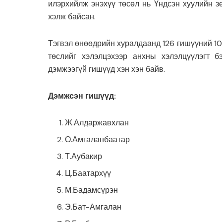
илэрхийлж энэхүү төсөл нь Үндсэн хуулийн з
хэлж байсан.
Тэгвэл өнөөдрийн хуралдаанд 126 гишүүний 10
төслийг хэлэлцэхээр анхны хэлэлцүүлэгт б
дэмжээгүй гишүүд хэн хэн байв.
Дэмжсэн гишүүд:
Ж.Алдаржавхлан
О.Амгаланбаатар
Т.Аубакир
Ц.Баатархүү
М.Бадамсүрэн
Э.Бат-Амгалан