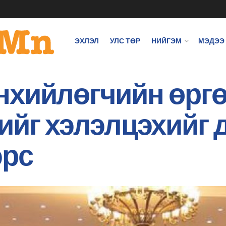
ЭХЛЭЛ
УЛС ТӨР
НИЙГЭМ
МЭДЭЭ
нхийлөгчийн өргө
ийг хэлэлцэхийг
эрс