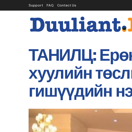
Support
FAQ
Contact Us
ТАНИЛЦ: Ерө
хуулийн төсл
гишүүдийн н