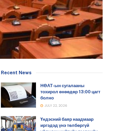
Recent News
НӨАТ-ын сугалааны
тохирол өнөөдөр 13:00 цагт
болно
JULY 22, 2026
Үндэсний баяр наадмаар
иргэдэд үнэ төлбөргүй