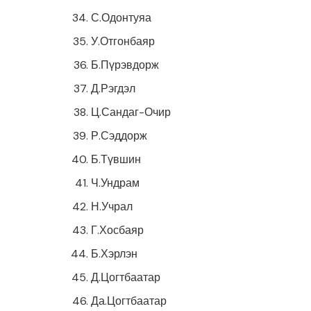
С.Одонтуяа
У.Отгонбаяр
Б.Пүрэвдорж
Д.Рэгдэл
Ц.Сандаг-Очир
Р.Сэддорж
Б.Түвшин
Ч.Ундрам
Н.Учрал
Г.Хосбаяр
Б.Хэрлэн
Д.Цогтбаатар
Да.Цогтбаатар