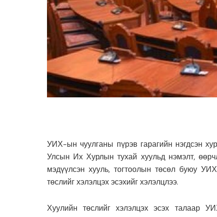
УИХ-ын чуулганы пүрэв гарагийн нэгдсэн ху
Улсын Их Хурлын тухай хуульд нэмэлт, өөрч
мэдүүлсэн хууль, тогтоолын төсөл буюу УИХ
төслийг хэлэлцэх эсэхийг хэлэлцлээ.
Хуулийн төслийг хэлэлцэх эсэх талаар У