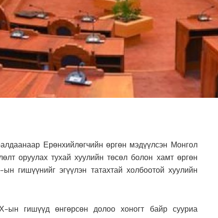
ралдаанаар Ерөнхийлөгчийн өргөн мэдүүлсэн Монгол
лөлт оруулах тухай хуулийн төсөл болон хамт өргөн
-ын гишүүнийг эгүүлэн татахтай холбоотой хуулийн
ИХ-ын гишүүд өнгөрсөн долоо хоногт байр сууриа