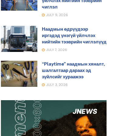
үйлчлэх нийтийн тээврийн
чиглэл
JULY 9, 2026
Наадмын өдрүүдээр
иргэдэд үнэгүй үйлчлэх
нийтийн тээврийн чиглэлүүд
JULY 7, 2026
“Playtime” наадмын хяналт,
шалгалтаар дараах эд
зүйлсийг хураажээ
JULY 3, 2026