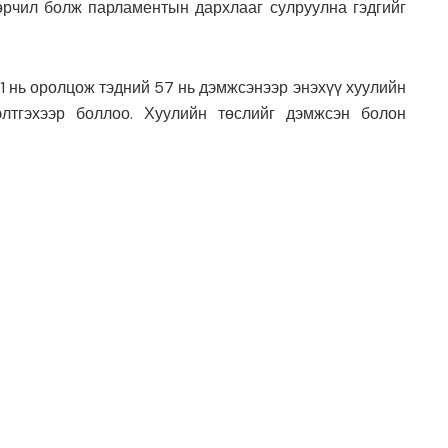
өрчил болж парламентын дархлааг сулруулна гэдгийг
1 нь оролцож тэдний 57 нь дэмжсэнээр энэхүү хуулийн
элтгэхээр боллоо. Хуулийн төслийг дэмжсэн болон