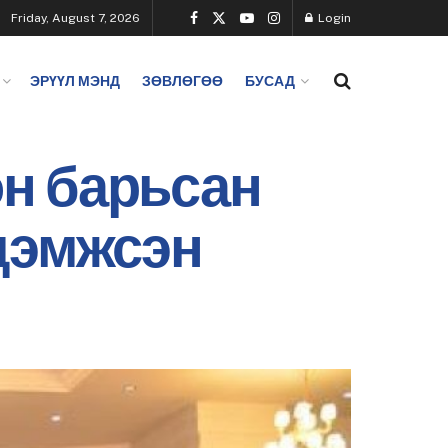
Friday, August 7, 2026
Login
ЭРҮҮЛ МЭНД
ЗӨВЛӨГӨӨ
БУСАД
н барьсан
 дэмжсэн