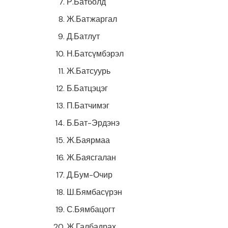
Р.Батболд
Ж.Батжаргал
Д.Батлут
Н.Батсүмбэрэл
Ж.Батсуурь
Б.Батцэцэг
П.Батчимэг
Б.Бат-Эрдэнэ
Ж.Баярмаа
Ж.Баясгалан
Д.Бум-Очир
Ш.Бямбасүрэн
С.Бямбацогт
Ж.Галбадрах