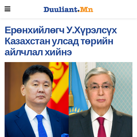
Ерөнхийлөгч У.Хүрэлсүх
Казахстан улсад төрийн
айлчлал хийнэ