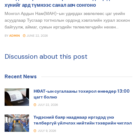
хүнийг ард түмнээс санал авч сонгоно
Монгол Ардын Нам(МАН)-ын удирдах зөвлөлөөс цаг үеийн
асуудлаар Тусгаар тогтнолын ордонд хэвлэлийн хурал зохион
байгуулж, аймаг, сумын иргэдийн төлөөлөгчдийн нөхөн...
BY
ADMIN
JUNE 22, 2026
Discussion about this post
Recent News
НӨАТ-ын сугалааны тохирол өнөөдөр 13:00
цагт болно
JULY 22, 2026
Үндэсний баяр наадмаар иргэдэд үнэ
төлбөргүй үйлчлэх нийтийн тээврийн чиглэл
JULY 9, 2026