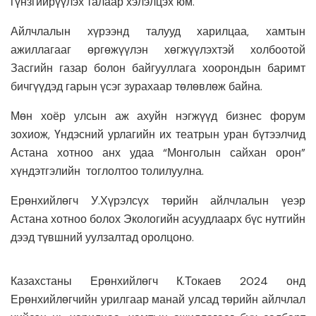
гүнзгийрүүлэх талаар хэлэлцэх юм.
Айлчлалын хүрээнд талууд харилцаа, хамтын
ажиллагааг өргөжүүлэн хөгжүүлэхтэй холбоотой
Засгийн газар болон байгууллага хоорондын баримт
бичгүүдэд гарын үсэг зурахаар төлөвлөж байна.
Мөн хоёр улсын аж ахуйн нэгжүүд бизнес форум
зохиож, Үндэсний урлагийн их театрын уран бүтээлчид
Астана хотноо анх удаа “Монголын сайхан орон”
хүндэтгэлийн тоглолтоо толилуулна.
Ерөнхийлөгч У.Хүрэлсүх төрийн айлчлалын үеэр
Астана хотноо болох Экологийн асуудлаарх бүс нутгийн
дээд түвшний уулзалтад оролцоно.
Казахстаны Ерөнхийлөгч К.Токаев 2024 онд
Ерөнхийлөгчийн урилгаар манай улсад төрийн айлчлал