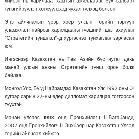
хийсэн нь харилцаа, хамтын ажиллагааг бүх салбарт
гүнзгийрүүлэн хөгжүүлэхэд чухал түлхэц болсон.
Энэ айлчлалын үеэр хоёр улсын төрийн тэргүүн
уламжлалт найрсаг харилцааны түвшнийг шат ахиулан
“Стратегийн түншлэл”-д хүргэснээ тунхаглан зарласан
юм.
Ингэснээр Казахстан нь Төв Азийн бүс нутаг дахь
манай улсын анхны Стратегийн түнш орон болж
байлаа.
Монгол Улс, Бүгд Найрамдах Казахстан Улс 1992 оны 01
дүгээр сарын 22-ны өдөр дипломат харилцаа тогтоосон
түүхтэй.
Манай улсаас 1998 онд Ерөнхийлөгч Н.Багабанди,
2007 онд Ерөнхийлөгч Н.Энхбаяр нар Казахстан Улсад
төрийн айлчлал хийжээ.