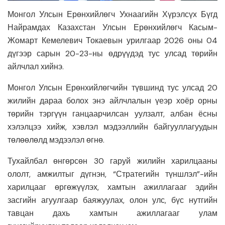
Монгол Улсын Ерөнхийлөгч Ухнаагийн Хүрэлсүх Бүгд
Найрамдах Казахстан Улсын Ерөнхийлөгч Касым-
Жомарт Кемелевич Токаевын урилгаар 2026 оны 04
дүгээр сарын 20-23-ны өдрүүдэд тус улсад төрийн
айлчлал хийнэ.
Монгол Улсын Ерөнхийлөгчийн түвшинд тус улсад 20
жилийн дараа болох энэ айлчлалын үеэр хоёр орны
төрийн тэргүүн ганцаарчилсан уулзалт, албан ёсны
хэлэлцээ хийж, хэвлэл мэдээллийн байгууллагуудын
төлөөлөлд мэдээлэл өгнө.
Тухайлбал өнгөрсөн 30 гаруй жилийн харилцааны
ололт, амжилтыг дүгнэн, “Стратегийн түншлэл”-ийн
харилцааг өргөжүүлэх, хамтын ажиллагааг эдийн
засгийн агуулгаар баяжуулах, олон улс, бүс нутгийн
тавцан дахь хамтын ажиллагааг улам