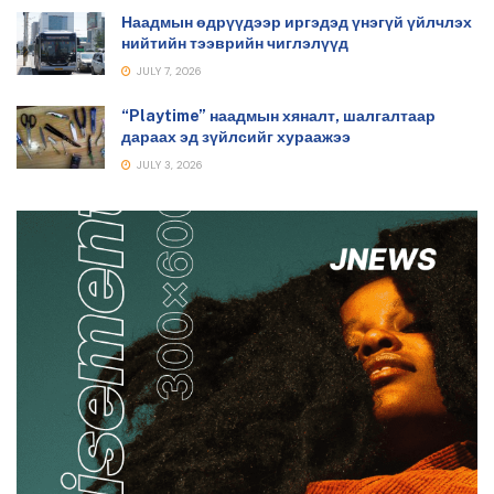
Наадмын өдрүүдээр иргэдэд үнэгүй үйлчлэх
нийтийн тээврийн чиглэлүүд
JULY 7, 2026
“Playtime” наадмын хяналт, шалгалтаар
дараах эд зүйлсийг хураажээ
JULY 3, 2026