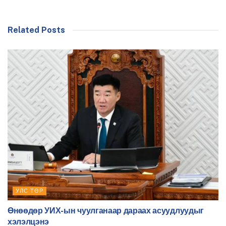
Related Posts
УЛС ТӨР
Өнөөдөр УИХ-ын чуулганаар дараах асуудлуудыг
хэлэлцэнэ