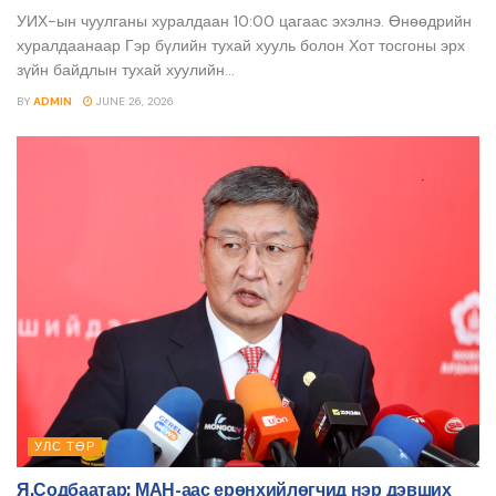
УИХ-ын чуулганы хуралдаан 10:00 цагаас эхэлнэ. Өнөөдрийн
хуралдаанаар Гэр бүлийн тухай хууль болон Хот тосгоны эрх
зүйн байдлын тухай хуулийн...
BY
ADMIN
JUNE 26, 2026
УЛС ТӨР
Я.Содбаатар: МАН-аас ерөнхийлөгчид нэр дэвших