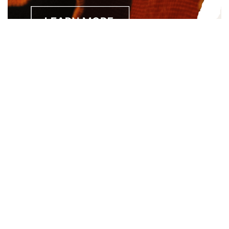
Separated they live in Bookmarksgrove right at the coast of
the Semantics, a large language ocean. A small river named
Duden.
About
About Us
Site Map
Contact Us