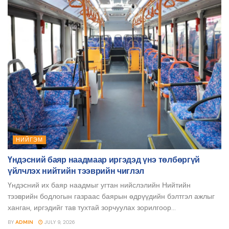
НИЙГЭМ
Үндэсний баяр наадмаар иргэдэд үнэ төлбөргүй
үйлчлэх нийтийн тээврийн чиглэл
Үндэсний их баяр наадмыг угтан нийслэлийн Нийтийн
тээврийн бодлогын газраас баярын өдрүүдийн бэлтгэл ажлыг
ханган, иргэдийг тав тухтай зорчуулах зорилгоор...
BY
ADMIN
JULY 9, 2026