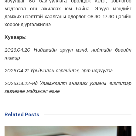
явуулдаг 60 байгууллага оролцож үзлэг, зөвлөгөө
мэдээлэл өгч ажиллах юм байна. Эрүүл мэндийг
дэмжих нээлттэй хаалганы өдөрлөг 08:30-17:30 цагийн
хооронд үргэлжилнэ.
Хуваарь:
2026.04.20 Нийгмийн эрүүл мэнд, нийтийн биеийн
тамир
2026.04.21 Урьдчилан сэргийлэх, эрт илрүүлэг
2026.04.22-нд Уламжлалт анагаах ухааны чиглэлээр
зөвлөгөө мэдээлэл өгнө
Related Posts