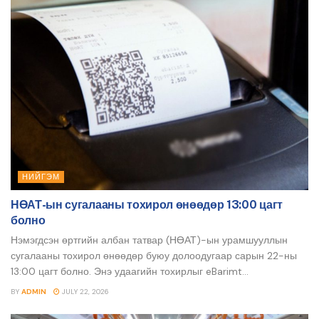
НИЙГЭМ
НӨАТ-ын сугалааны тохирол өнөөдөр 13:00 цагт
болно
Нэмэгдсэн өртгийн албан татвар (НӨАТ)-ын урамшууллын
сугалааны тохирол өнөөдөр буюу долоодугаар сарын 22-ны
13:00 цагт болно. Энэ удаагийн тохирлыг eBarimt...
BY
ADMIN
JULY 22, 2026