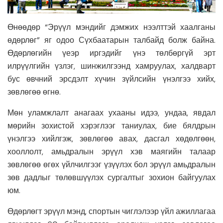
Өнөөдөр “Эрүүл мэндийг дэмжих нээлттэй хаалганы
өдөрлөг” яг одоо Сүхбаатарын талбайд болж байна.
Өдөрлөгийн үеэр иргэдийг үнэ төлбөргүй эрт
илрүүлгийн үзлэг, шинжилгээнд хамруулах, халдварт
бус өвчний эрсдэлт хүчин зүйлсийн үнэлгээ хийх,
зөвлөгөө өгнө.
Мөн уламжлалт анагаах ухааны идээ, ундаа, явдал
мөрийн зохистой хэрэглээг таниулах, бие бялдрын
үнэлгээ хийлгэж, зөвлөгөө авах, дасгал хөдөлгөөн,
хооллолт, амьдралын эрүүл хэв маягийн талаар
зөвлөгөө өгөх үйлчилгээг үзүүлэх бол эрүүл амьдралын
зөв дадлыг төлөвшүүлэх сургалтыг зохион байгуулах
юм.
Өдөрлөгт эрүүл мэнд, спортын чиглэлээр үйл ажиллагаа