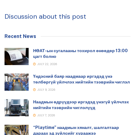
Discussion about this post
Recent News
НӨАТ-ын сугалааны тохирол өнөөдөр 13:00
цагт болно
JULY 22, 2026
Үндэсний баяр наадмаар иргэдэд үнэ
төлбөргүй үйлчлэх нийтийн тээврийн чиглэл
JULY 9, 2026
Наадмын өдрүүдээр иргэдэд үнэгүй үйлчлэх
нийтийн тээврийн чиглэлүүд
JULY 7, 2026
“Playtime” наадмын хяналт, шалгалтаар
дараах эд зүйлсийг хураажээ