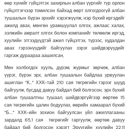
өөр хүнийг гүйцэтгэх захирлын албан үүргийг түр орлон
гүйцэтгэгчээр томилсон байхад өөрт олгогдоогүй албан
тушаалын бүрэн эрхийг хэрэгжүүлж, нэр бүхий иргэдийг
ажилд авах, мөнгөн урамшуулал олгох, ажлаас халах,
ээлжийн амралт олгох болон компанийг төлөөлж иргэд,
хуулийн этгээдүүдтэй ажил гүйцэтгэх, түрээс, худалдан
авах гэрээнүүдийг байгуулах зэрэг шийдвэрүүдийг
гаргаж дураараа аашилсан,
Мөн холбогдох хууль, дүрэм, журмыг зөрчиж, албан
үүрэг, бүрэн эрх, албан тушаалын байдлаа урвуулан
ашиглан “К…” ХХК-тай 210 сая төгрөгийн гэрээг шууд
байгуулж, бусдад давуу байдал бий болгосон, эрх бүхий
албан тушаалтны тушаал, шийдвэргүйгээр өөртөө 15
сая төгрөгийн цалин бодуулах, өөрийн хамаарал бүхий
“Б….” ХХК-ийн зохион байгуулсан үйл ажиллагааны
зардалд 65,1 сая төгрөгийг гаргуулж, өөртөө давуу
байдал бий болгосон хэрэгт Эрүүгийн хуулийн 22.11