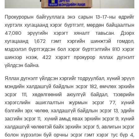
Прокурорын байгууллага энэ сарын 13-17-ны өдрийг
хүртэлх хугацаанд хэрэг бүртгэлт, мөрдөн байцаалтын
47,080 эрүүгийн хэрэгт хяналт тавьсан. Дээрх
хугацаанд 1,672 гэмт хэргийн шинжтэй гомдол,
мэдээлэл бүртгэгдсэн бол хэрэг бүртгэлтийн 810 хэрэг
шинээр нээж, 422 хэрэгт прокурор яллах дүгнэлт
үйлдсэн байна.
Яллах дүгнэлт үйлдсэн хэргийг тодруулбал, хүний эрүүл
мэндийн халдашгүй байдлын эсрэг 182, өмчлөх эрхийн
эсрэг 111, хөдөлгөөний аюулгүй байдал, тээврийн
хэрэгслийн ашиглалтын журмын эсрэг 77, хүний
бэлгийн эрх чөлөө, халдашгүй байдлын эсрэг 13, эдийн
засгийн эсрэг 11, хүний амьд явах эрхийн эсрэг 9, хүний
халдашгүй чөлөөтэй байх эрхийн эсрэг 5, авлигын эсрэг
болон хүрээлэн буй орчны эсрэг гэмт хэрэг тус бүр 4,