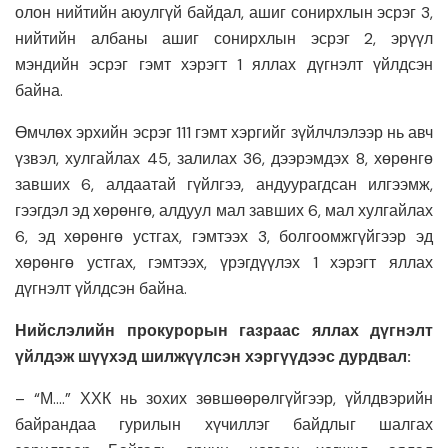
олон нийтийн аюулгүй байдал, ашиг сонирхлын эсрэг 3,
нийтийн албаны ашиг сонирхлын эсрэг 2, эрүүл
мэндийн эсрэг гэмт хэрэгт 1 яллах дүгнэлт үйлдсэн
байна.
Өмчлөх эрхийн эсрэг 111 гэмт хэргийг зүйлчлэлээр нь авч
үзвэл, хулгайлах 45, залилах 36, дээрэмдэх 8, хөрөнгө
завших 6, алдаатай гүйлгээ, андуурагдсан илгээмж,
гээгдэл эд хөрөнгө, алдуул мал завших 6, мал хулгайлах
6, эд хөрөнгө устгах, гэмтээх 3, болгоомжгүйгээр эд
хөрөнгө устгах, гэмтээх, үрэгдүүлэх 1 хэрэгт яллах
дүгнэлт үйлдсэн байна.
Нийслэлийн прокурорын газраас яллах дүгнэлт
үйлдэж шүүхэд шилжүүлсэн хэргүүдээс дурдвал:
– “М….” ХХК нь зохих зөвшөөрөлгүйгээр, үйлдвэрийн
байрандаа гурилын хүчиллэг байдлыг шалгах