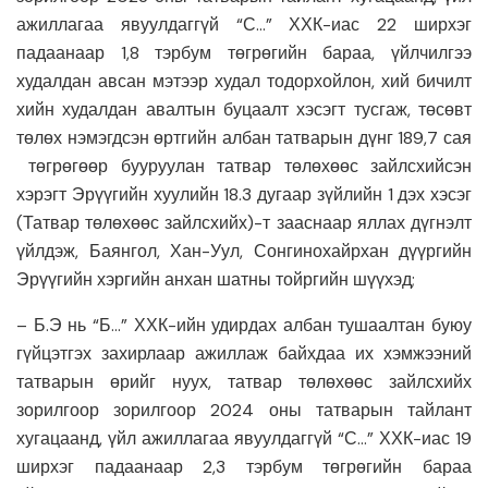
ажиллагаа явуулдаггүй “С…” ХХК-иас 22 ширхэг
падаанаар 1,8 тэрбум төгрөгийн бараа, үйлчилгээ
худалдан авсан мэтээр худал тодорхойлон, хий бичилт
хийн худалдан авалтын буцаалт хэсэгт тусгаж, төсөвт
төлөх нэмэгдсэн өртгийн албан татварын дүнг 189,7 сая
төгрөгөөр бууруулан татвар төлөхөөс зайлсхийсэн
хэрэгт Эрүүгийн хуулийн 18.3 дугаар зүйлийн 1 дэх хэсэг
(Татвар төлөхөөс зайлсхийх)-т зааснаар яллах дүгнэлт
үйлдэж, Баянгол, Хан-Уул, Сонгинохайрхан дүүргийн
Эрүүгийн хэргийн анхан шатны тойргийн шүүхэд;
– Б.Э нь “Б…” ХХК-ийн удирдах албан тушаалтан буюу
гүйцэтгэх захирлаар ажиллаж байхдаа их хэмжээний
татварын өрийг нуух, татвар төлөхөөс зайлсхийх
зорилгоор зорилгоор 2024 оны татварын тайлант
хугацаанд, үйл ажиллагаа явуулдаггүй “С…” ХХК-иас 19
ширхэг падаанаар 2,3 тэрбум төгрөгийн бараа