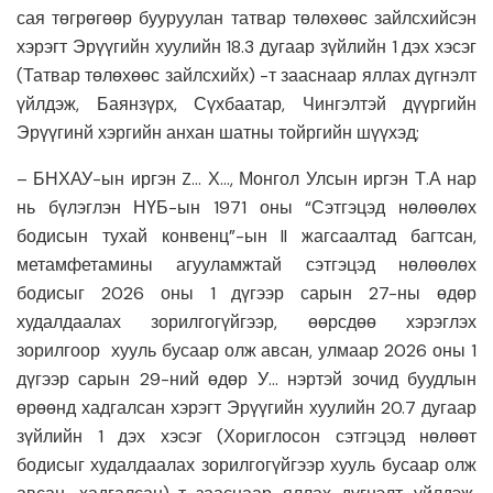
сая төгрөгөөр бууруулан татвар төлөхөөс зайлсхийсэн
хэрэгт Эрүүгийн хуулийн 18.3 дугаар зүйлийн 1 дэх хэсэг
(Татвар төлөхөөс зайлсхийх) -т зааснаар яллах дүгнэлт
үйлдэж, Баянзүрх, Сүхбаатар, Чингэлтэй дүүргийн
Эрүүгинй хэргийн анхан шатны тойргийн шүүхэд;
– БНХАУ-ын иргэн Z… Х…, Монгол Улсын иргэн Т.А нар
нь бүлэглэн НҮБ-ын 1971 оны “Сэтгэцэд нөлөөлөх
бодисын тухай конвенц”-ын II жагсаалтад багтсан,
метамфетамины агууламжтай сэтгэцэд нөлөөлөх
бодисыг 2026 оны 1 дүгээр сарын 27-ны өдөр
худалдаалах зорилгогүйгээр, өөрсдөө хэрэглэх
зорилгоор хууль бусаар олж авсан, улмаар 2026 оны 1
дүгээр сарын 29-ний өдөр У… нэртэй зочид буудлын
өрөөнд хадгалсан хэрэгт Эрүүгийн хуулийн 20.7 дугаар
зүйлийн 1 дэх хэсэг (Хориглосон сэтгэцэд нөлөөт
бодисыг худалдаалах зорилгогүйгээр хууль бусаар олж