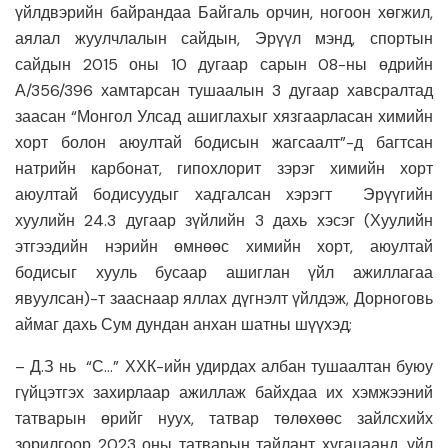
үйлдвэрийн байрандаа Байгаль орчин, ногоон хөгжил,
аялал жуулчлалын сайдын, Эрүүл мэнд, спортын
сайдын 2015 оны 10 дугаар сарын 08-ны өдрийн
А/356/396 хамтарсан тушаалын 3 дугаар хавсралтад
заасан “Монгол Улсад ашиглахыг хязгаарласан химийн
хорт болон аюултай бодисын жагсаалт”-д багтсан
натрийн карбонат, гипохлорит зэрэг химийн хорт
аюултай бодисуудыг хадгалсан хэрэгт Эрүүгийн
хуулийн 24.3 дугаар зүйлийн 3 дахь хэсэг (Хуулийн
этгээдийн нэрийн өмнөөс химийн хорт, аюултай
бодисыг хууль бусаар ашиглан үйл ажиллагаа
явуулсан)-т зааснаар яллах дүгнэлт үйлдэж, Дорноговь
аймаг дахь Сум дундан анхан шатны шүүхэд;
– Д.З нь “С…” ХХК-ийн удирдах албан тушаалтан буюу
гүйцэтгэх захирлаар ажиллаж байхдаа их хэмжээний
татварын өрийг нуух, татвар төлөхөөс зайлсхийх
зорилгоор 2023 оны татварын тайлант хугацаанд, үйл