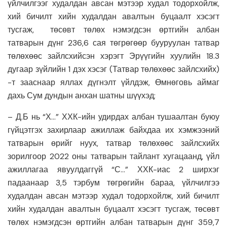
үйлчилгээг худалдан авсан мэтээр худал тодорхойлж,
хий бичилт хийн худалдан авалтын буцаалт хэсэгт
тусгаж, төсөвт төлөх нэмэгдсэн өртгийн албан
татварын дүнг 236,6 сая төгрөгөөр бууруулан татвар
төлөхөөс зайлсхийсэн хэрэгт Эрүүгийн хуулийн 18.3
дугаар зүйлийн 1 дэх хэсэг (Татвар төлөхөөс зайлсхийх)
-т зааснаар яллах дүгнэлт үйлдэж, Өмнөговь аймаг
дахь Сум дундын анхан шатны шүүхэд;
– Д.Б нь “Х…” ХХК-ийн удирдах албан тушаалтан буюу
гүйцэтгэх захирлаар ажиллаж байхдаа их хэмжээний
татварын өрийг нуух, татвар төлөхөөс зайлсхийх
зорилгоор 2022 оны татварын тайлант хугацаанд, үйл
ажиллагаа явуулдаггүй “С…” ХХК-иас 2 ширхэг
падаанаар 3,5 тэрбум төгрөгийн бараа, үйлчилгээ
худалдан авсан мэтээр худал тодорхойлж, хий бичилт
хийн худалдан авалтын буцаалт хэсэгт тусгаж, төсөвт
төлөх нэмэгдсэн өртгийн албан татварын дүнг 359,7