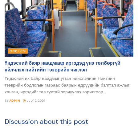
НИЙГЭМ
Үндэсний баяр наадмаар иргэдэд үнэ төлбөргүй
үйлчлэх нийтийн тээврийн чиглэл
Үндэсний их баяр наадмыг угтан нийслэлийн Нийтийн
тээврийн бодлогын газраас баярын өдрүүдийн бэлтгэл ажлыг
ханган, иргэдийг тав тухтай зорчуулах зорилгоор...
BY
ADMIN
JULY 9, 2026
Discussion about this post