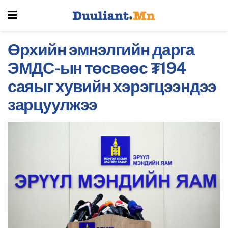
Өрхийн эмнэлгийн дарга
ЭМДС-ын төсвөөс ₮194
саяыг хувийн хэрэгцээндээ
зарцуулжээ