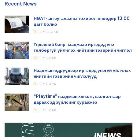
Recent News
НӨАТ-ын сугалааны тохирол өнөөдөр 13:00
цагт болно
JULY 22, 2026
Үндэсний баяр наадмаар иргэдэд үнэ
төлбөргүй үйлчлэх нийтийн тээврийн чиглэл
JULY 9, 2026
Наадмын өдрүүдээр иргэдэд үнэгүй үйлчлэх
нийтийн тээврийн чиглэлүүд
JULY 7, 2026
“Playtime” наадмын хяналт, шалгалтаар
дараах эд зүйлсийг хураажээ
JULY 3, 2026