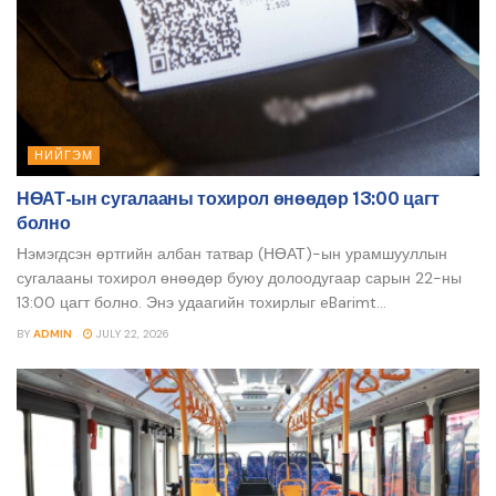
НИЙГЭМ
НӨАТ-ын сугалааны тохирол өнөөдөр 13:00 цагт
болно
Нэмэгдсэн өртгийн албан татвар (НӨАТ)-ын урамшууллын
сугалааны тохирол өнөөдөр буюу долоодугаар сарын 22-ны
13:00 цагт болно. Энэ удаагийн тохирлыг eBarimt...
BY
ADMIN
JULY 22, 2026