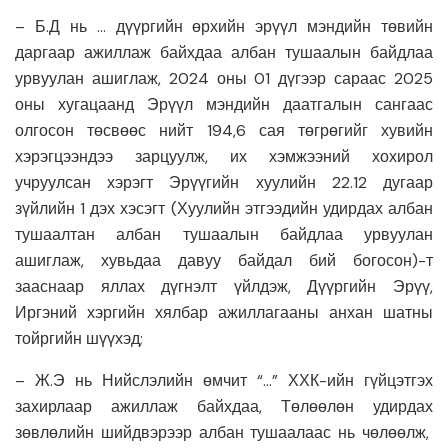
– Б.Д нь … дүүргийн өрхийн эрүүл мэндийн төвийн
даргаар ажиллаж байхдаа албан тушаалын байдлаа
урвуулан ашиглаж, 2024 оны 01 дүгээр сараас 2025
оны хугацаанд Эрүүл мэндийн даатгалын сангаас
олгосон төсвөөс нийт 194,6 сая төгрөгийг хувийн
хэрэгцээндээ зарцуулж, их хэмжээний хохирол
учруулсан хэрэгт Эрүүгийн хуулийн 22.12 дугаар
зүйлийн 1 дэх хэсэгт (Хуулийн этгээдийн удирдах албан
тушаалтан албан тушаалын байдлаа урвуулан
ашиглаж, хувьдаа давуу байдал бий богосон)-т
зааснаар яллах дүгнэлт үйлдэж, Дүүргийн Эрүү,
Иргэний хэргийн хялбар ажиллагааны анхан шатны
тойргийн шүүхэд;
– Ж.Э нь Нийслэлийн өмчит “…” ХХК-ийн гүйцэтгэх
захирлаар ажиллаж байхдаа, Төлөөлөн удирдах
зөвлөлийн шийдвэрээр албан тушаалаас нь чөлөөлж,