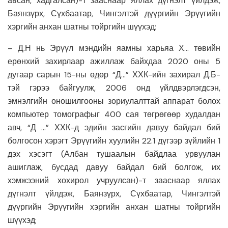
авсан, хадгалсан)-т зааснаар яллах дүгнэлт үйлдэж,
Баянзүрх, Сүхбаатар, Чингэлтэй дүүргийн Эрүүгийн
хэргийн анхан шатны тойргийн шүүхэд;
– Д.Н нь Эрүүл мэндийн яамны харьяа Х… төвийн
ерөнхий захирлаар ажиллаж байхдаа 2020 оны 5
дугаар сарын 15-ны өдөр “Д…” ХХК-ийн захирал Д.Б-
тэй гэрээ байгуулж, 2006 онд үйлдвэрлэгдсэн,
эмнэлгийн оношилгооны зориулалттай аппарат болох
компьютер томографыг 400 сая төгрөгөөр худалдан
авч, “Д …” ХХК-д эдийн засгийн давуу байдал бий
болгосон хэрэгт Эрүүгийн хуулийн 22.1 дүгээр зүйлийн 1
дэх хэсэгт (Албан тушаалын байдлаа урвуулан
ашиглаж, бусдад давуу байдал бий болгож, их
хэмжээний хохирол учруулсан)-т зааснаар яллах
дүгнэлт үйлдэж, Баянзүрх, Сүхбаатар, Чингэлтэй
дүүргийн Эрүүгийн хэргийн анхан шатны тойргийн
шүүхэд;