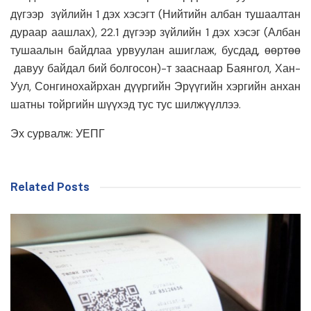
дүгээр зүйлийн 1 дэх хэсэгт (Нийтийн албан тушаалтан
дураар аашлах), 22.1 дүгээр зүйлийн 1 дэх хэсэг (Албан
тушаалын байдлаа урвуулан ашиглаж, бусдад, өөртөө
давуу байдал бий болгосон)-т зааснаар Баянгол, Хан-
Уул, Сонгинохайрхан дүүргийн Эрүүгийн хэргийн анхан
шатны тойргийн шүүхэд тус тус шилжүүллээ.
Эх сурвалж: УЕПГ
Related Posts