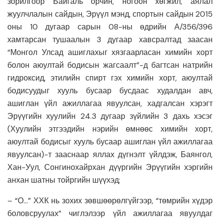
зорилгоор Байгаль орчин, ногоон хөгжил, аялал
жуулчлалын сайдын, Эрүүл мэнд, спортын сайдын 2015
оны 10 дугаар сарын 08-ны өдрийн А/356/396
хамтарсан тушаалын 3 дугаар хавсралтад заасан
“Монгол Улсад ашиглахыг хязгаарласан химийн хорт
болон аюултай бодисын жагсаалт”-д багтсан натрийн
гидроксид, этилийн спирт гэх химийн хорт, аюултай
бодисуудыг хууль бусаар бусдаас худалдан авч,
ашиглан үйл ажиллагаа явуулсан, хадгалсан хэрэгт
Эрүүгийн хуулийн 24.3 дугаар зүйлийн 3 дахь хэсэг
(Хуулийн этгээдийн нэрийн өмнөөс химийн хорт,
аюултай бодисыг хууль бусаар ашиглан үйл ажиллагаа
явуулсан)-т зааснаар яллах дүгнэлт үйлдэж, Баянгол,
Хан-Уул, Сонгинохайрхан дүүргийн Эрүүгийн хэргийн
анхан шатны тойргийн шүүхэд;
– “О…” ХХК нь зохих зөвшөөрөлгүйгээр, “төмрийн хүдэр
боловсруулах” чиглэлээр үйл ажиллагаа явуулдаг