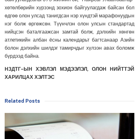
хөтөлбөрийн хүрээнд зохион байгуулагдаж байсан бол
өдгөө олон улсад танигдсан нэр хүндтэй марафонуудын
нэг болж өргөжсөн. Түүнчлэн олон улсын стандартад
нийцсэн баталгаажсан замтай болж, дэлхийн хөнгөн
атлетикийн албан ёсны календарьт багтсанаар Азийн
болон дэлхийн шилдэг тамирчдыг хүлээн авах боломж
бүрдээд байна.
НЗДТГ-ЫН ХЭВЛЭЛ МЭДЭЭЛЭЛ, ОЛОН НИЙТТЭЙ
ХАРИЛЦАХ ХЭЛТЭС
Related Posts