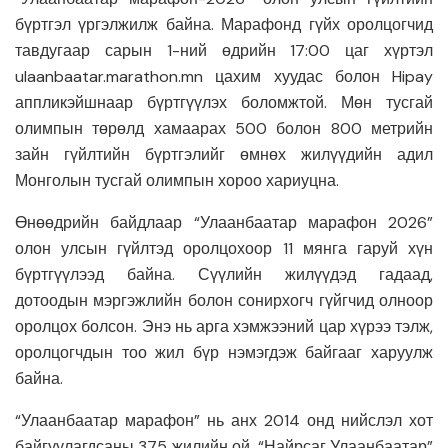
бүртгэл үргэлжилж байна. Марафонд гүйх оролцогчид
тавдугаар сарын 1-ний өдрийн 17:00 цаг хүртэл
ulaanbaatar.marathon.mn цахим хуудас болон Hipay
аппликэйшнаар бүртгүүлэх боломжтой. Мөн тусгай
олимпын төрөлд хамаарах 500 болон 800 метрийн
зайн гүйлтийн бүртгэлийг өмнөх жилүүдийн адил
Монголын тусгай олимпын хороо хариуцна.
Өнөөдрийн байдлаар “Улаанбаатар марафон 2026”
олон улсын гүйлтэд оролцохоор 11 мянга гаруй хүн
бүртгүүлээд байна. Сүүлийн жилүүдэд гадаад,
дотоодын мэргэжлийн болон сонирхогч гүйгчид олноор
оролцох болсон. Энэ нь арга хэмжээний цар хүрээ тэлж,
оролцогчдын тоо жил бүр нэмэгдэж байгааг харуулж
байна.
“Улаанбаатар марафон” нь анх 2014 онд нийслэл хот
байгуулагдсаны 375 жилийн ой, “Найрсаг Улаанбаатар”