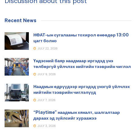
Discussion about this post
Recent News
НӨАТ-ын сугалааны тохирол өнөөдөр 13:00
цагт болно
JULY 22, 2026
Үндэсний баяр наадмаар иргэдэд үнэ
төлбөргүй үйлчлэх нийтийн тээврийн чиглэл
JULY 9, 2026
Наадмын өдрүүдээр иргэдэд үнэгүй үйлчлэх
нийтийн тээврийн чиглэлүүд
JULY 7, 2026
“Playtime” наадмын хяналт, шалгалтаар
дараах эд зүйлсийг хураажээ
JULY 3, 2026