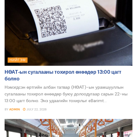
НИЙГЭМ
НӨАТ-ын сугалааны тохирол өнөөдөр 13:00 цагт
болно
Нэмэгдсэн өртгийн албан татвар (НӨАТ)-ын урамшууллын
сугалааны тохирол өнөөдөр буюу долоодугаар сарын 22-ны
13:00 цагт болно. Энэ удаагийн тохирлыг eBarimt...
BY
ADMIN
JULY 22, 2026