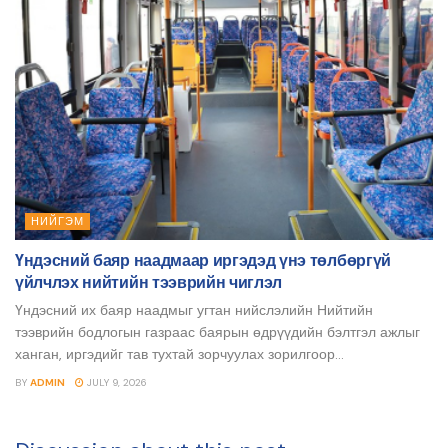
НИЙГЭМ
Үндэсний баяр наадмаар иргэдэд үнэ төлбөргүй
үйлчлэх нийтийн тээврийн чиглэл
Үндэсний их баяр наадмыг угтан нийслэлийн Нийтийн
тээврийн бодлогын газраас баярын өдрүүдийн бэлтгэл ажлыг
ханган, иргэдийг тав тухтай зорчуулах зорилгоор...
BY
ADMIN
JULY 9, 2026