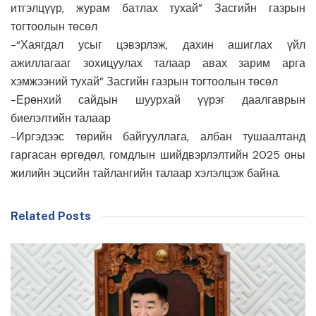
итгэлцүүр, журам батлах тухай” Засгийн газрын
тогтоолын төсөл
-“Хаягдал усыг цэвэрлэж, дахин ашиглах үйл
ажиллагааг зохицуулах талаар авах зарим арга
хэмжээний тухай” Засгийн газрын тогтоолын төсөл
-Ерөнхий сайдын шуурхай үүрэг даалгаврын
биелэлтийн талаар
-Иргэдээс төрийн байгууллага, албан тушаалтанд
гаргасан өргөдөл, гомдлын шийдвэрлэлтийн 2025 оны
жилийн эцсийн тайлангийн талаар хэлэлцэж байна.
Related Posts