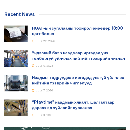
Recent News
НӨАТ-ын сугалааны тохирол өнөөдөр 13:00
цагт болно
JULY 22, 2026
Үндэсний баяр наадмаар иргэдэд үнэ
төлбөргүй үйлчлэх нийтийн тээврийн чиглэл
JULY 9, 2026
Наадмын өдрүүдээр иргэдэд үнэгүй үйлчлэх
нийтийн тээврийн чиглэлүүд
JULY 7, 2026
“Playtime” наадмын хяналт, шалгалтаар
дараах эд зүйлсийг хураажээ
JULY 3, 2026