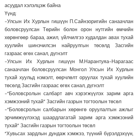
асуудал хэлэлцэж байна
Үүнд:
-Улсын Их Хурлын гишүүн П.Сайнзоригийн санаачлан
боловсруулсан Төрийн болон орон нутгийн өмчийн
хөрөнгөөр бараа, ажил, үйлчилгээ худалдан авах тухай
хуулийн шинэчилсэн найруулгын төсөлд Засгийн
газраас өгөх санал, дүгнэлт
-Улсын Их Хурлын гишүүн М.Нарантуяа-Нарагаас
санаачлан боловсруулсан Монгол Улсын Их Хурлын
тухай хуульд нэмэлт, өөрчлөлт оруулах тухай хуулийн
төсөлд Засгийн газраас өгөх санал, дүгнэлт
-“Боловсролын салбарт авч хэрэгжүүлэх зарим арга
хэмжээний тухай” Засгийн газрын тогтоолын төсөл
-“Боловсролын салбарын хөрөнгө оруулалтын ажлыг
эрчимжүүлэхэд шаардлагатай зарим арга хэмжээний
тухай” Засгийн газрын тогтоолын төсөл
“Хувьсах зардлын дундаж хэмжээ, түүний бүрэлдэхүүн,