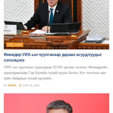
УЛС ТӨР
Өнөөдөр УИХ-ын чуулганаар дараах асуудлуудыг
хэлэлцэнэ
УИХ-ын чуулганы хуралдаан 10:00 цагаас эхэлнэ. Өнөөдрийн
хуралдаанаар Гэр бүлийн тухай хууль болон Хот тосгоны эрх
зүйн байдлын тухай хуулийн...
BY
ADMIN
JUNE 26, 2026