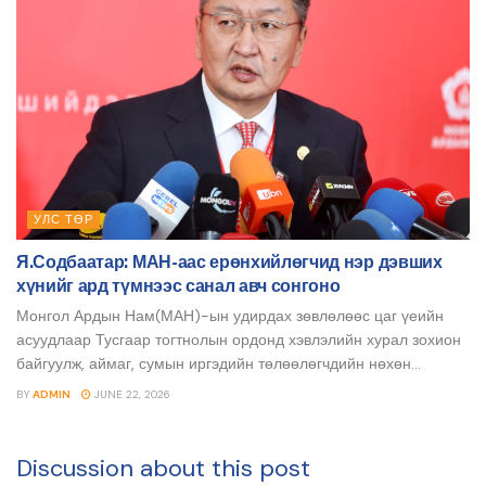
УЛС ТӨР
Я.Содбаатар: МАН-аас ерөнхийлөгчид нэр дэвших
хүнийг ард түмнээс санал авч сонгоно
Монгол Ардын Нам(МАН)-ын удирдах зөвлөлөөс цаг үеийн
асуудлаар Тусгаар тогтнолын ордонд хэвлэлийн хурал зохион
байгуулж, аймаг, сумын иргэдийн төлөөлөгчдийн нөхөн...
BY
ADMIN
JUNE 22, 2026
Discussion about this post