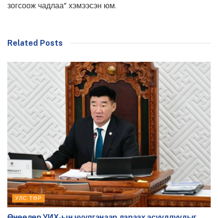
зогсоож чадлаа” хэмээсэн юм.
Related Posts
УЛС ТӨР
Өнөөдөр УИХ-ын чуулганаар дараах асуудлуудыг