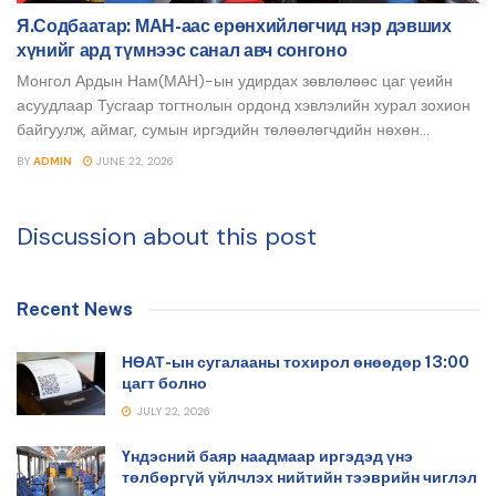
Я.Содбаатар: МАН-аас ерөнхийлөгчид нэр дэвших
хүнийг ард түмнээс санал авч сонгоно
Монгол Ардын Нам(МАН)-ын удирдах зөвлөлөөс цаг үеийн
асуудлаар Тусгаар тогтнолын ордонд хэвлэлийн хурал зохион
байгуулж, аймаг, сумын иргэдийн төлөөлөгчдийн нөхөн...
BY
ADMIN
JUNE 22, 2026
Discussion about this post
Recent News
НӨАТ-ын сугалааны тохирол өнөөдөр 13:00
цагт болно
JULY 22, 2026
Үндэсний баяр наадмаар иргэдэд үнэ
төлбөргүй үйлчлэх нийтийн тээврийн чиглэл