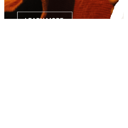
Separated they live in Bookmarksgrove right at the coast of
the Semantics, a large language ocean. A small river named
Duden.
About
About Us
Site Map