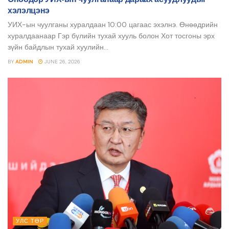
хэлэлцэнэ
УИХ-ын чуулганы хуралдаан 10:00 цагаас эхэлнэ. Өнөөдрийн
хуралдаанаар Гэр бүлийн тухай хууль болон Хот тосгоны эрх
зүйн байдлын тухай хуулийн...
BY
ADMIN
JUNE 26, 2026
УЛС ТӨР