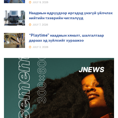
JULY 9, 2026
Наадмын өдрүүдээр иргэдэд үнэгүй үйлчлэх
нийтийн тээврийн чиглэлүүд
JULY 7, 2026
“Playtime” наадмын хяналт, шалгалтаар
дараах эд зүйлсийг хураажээ
JULY 3, 2026