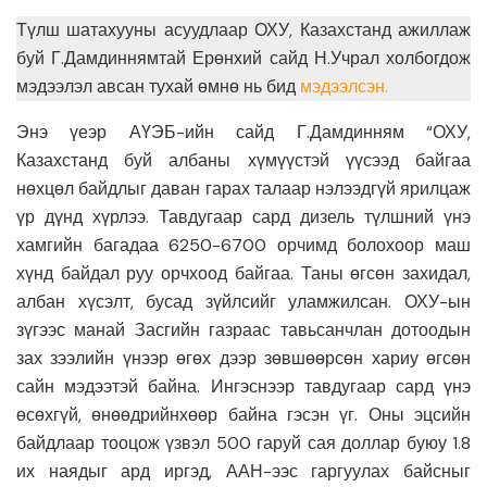
Түлш шатахууны асуудлаар ОХУ, Казахстанд ажиллаж
буй Г.Дамдиннямтай Ерөнхий сайд Н.Учрал холбогдож
мэдээлэл авсан тухай өмнө нь бид
мэдээлсэн.
Энэ үеэр АҮЭБ-ийн сайд Г.Дамдинням “ОХУ,
Казахстанд буй албаны хүмүүстэй үүсээд байгаа
нөхцөл байдлыг даван гарах талаар нэлээдгүй ярилцаж
үр дүнд хүрлээ. Тавдугаар сард дизель түлшний үнэ
хамгийн багадаа 6250-6700 орчимд болохоор маш
хүнд байдал руу орчхоод байгаа. Таны өгсөн захидал,
албан хүсэлт, бусад зүйлсийг уламжилсан. ОХУ-ын
зүгээс манай Засгийн газраас тавьсанчлан дотоодын
зах зээлийн үнээр өгөх дээр зөвшөөрсөн хариу өгсөн
сайн мэдээтэй байна. Ингэснээр тавдугаар сард үнэ
өсөхгүй, өнөөдрийнхөөр байна гэсэн үг. Оны эцсийн
байдлаар тооцож үзвэл 500 гаруй сая доллар буюу 1.8
их наядыг ард иргэд, ААН-ээс гаргуулах байсныг