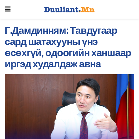
Г.Дамдинням: Тавдугаар
сард шатахууны үнэ
өсөхгүй, одоогийн ханшаар
иргэд худалдаж авна