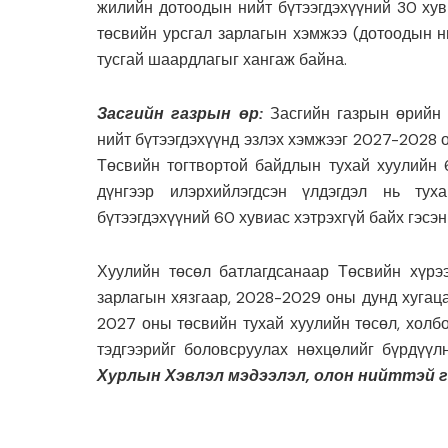
жилийн дотоодын нийт бүтээгдэхүүний 30 хуви
төсвийн урсгал зарлагын хэмжээ (дотоодын н
тусгай шаардлагыг хангаж байна.
Засгийн газрын өр:
Засгийн газрын өрийн 
нийт бүтээгдэхүүнд эзлэх хэмжээг 2027-2028 о
Төсвийн тогтвортой байдлын тухай хуулийн 6
дүнгээр илэрхийлэгдсэн үлдэгдэл нь ту
бүтээгдэхүүний 60 хувиас хэтрэхгүй байх гэсэ
Хуулийн төсөл батлагдсанаар Төсвийн хүр
зарлагын хязгаар, 2028-2029 оны дунд хугац
2027 оны төсвийн тухай хуулийн төсөл, холбо
тэдгээрийг боловсруулах нөхцөлийг бүрдүүл
Хурлын Хэвлэл мэдээлэл, олон нийттэй г