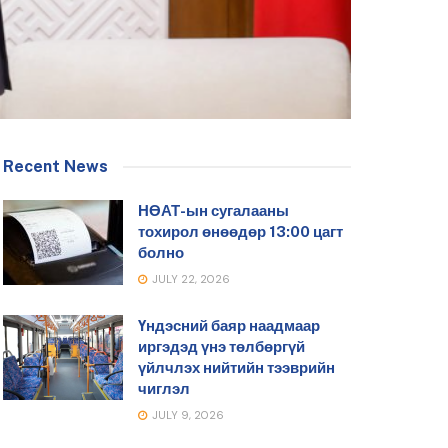
Recent News
НӨАТ-ын сугалааны
тохирол өнөөдөр 13:00 цагт
болно
JULY 22, 2026
Үндэсний баяр наадмаар
иргэдэд үнэ төлбөргүй
үйлчлэх нийтийн тээврийн
чиглэл
JULY 9, 2026