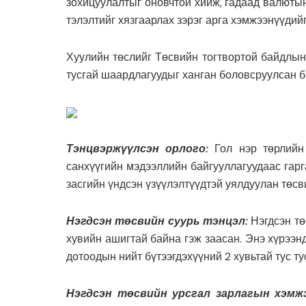
зохицуулалтыг оновчтой хийж, гадаад валютын
тэлэлтийг хязгаарлах зэрэг арга хэмжээнүүдий
Хуулийн төслийг Төсвийн тогтвортой байдлын т
тусгай шаардлагуудыг ханган боловсруулсан б
Тэнцвэржүүлсэн орлого:
Гол нэр төрлийн
санхүүгийн мэдээллийн байгууллагуудаас гарг
засгийн үндсэн үзүүлэлтүүдтэй уялдуулан төсв
Нэгдсэн төсвийн суурь тэнцэл:
Нэгдсэн т
хувийн ашигтай байна гэж заасан. Энэ хүрээн
дотоодын нийт бүтээгдэхүүний 2 хувьтай тус т
Нэгдсэн төсвийн урсгал зарлагын хэмжэ