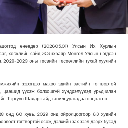
цогтод өнөөдөр (2026.05.01) Улсын Их Хурлын
саг, хөгжлийн сайд Ж.Энхбаяр Монгол Улсын нэгдсэн
л, 2028-2029 оны төсвийн төсөөллийн тухай хуулийн
эмжихийн зэрэгцээ макро эдийн засгийн тогтвортой
х, цаашид үүсэж болзошгүй хүндрэлүүдэд урьдчилан
ийг Тэргүүн Шадар сайд танилцуулгадаа онцолсон.
28 онд 6.0 хувь, 2029 онд ойролцоогоор 6.3 хувийн
орлолт тогтвортой өсөж, дэлхийн зах зээл дээрх бусад