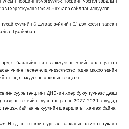
 улсын нөөцийг нэмэгдүүлэх, төсвийн урсгал зардлын
г авч хэрэгжүүлнэ гэж Ж.Энхбаяр сайд танилцуулав.
ухай хуулийн 6 дугаар зүйлийн 6.1 дэх хэсэгт заасан
айна. Тухайлбал,
 эрдэс баялгийн тэнцвэржүүлсэн үнийг олон улсын
асан үнийн төсөөлөлд үндэслэхээс гадна макро эдийн
ийн тэнцвэржүүлсэн орлогыг тооцсон.
өсвийн суурь тэнцлийг ДНБ-ий хоёр буюу түүнээс дээш
д нэгдсэн төсвийн суурь тэнцэл нь 2027-2029 онуудад
ус тэнцэж байгаа нь хуулийн шаардлагыг хангаж байна.
э:
Нэгдсэн төсвийн урсгал зарлагын хэмжээ тухайн