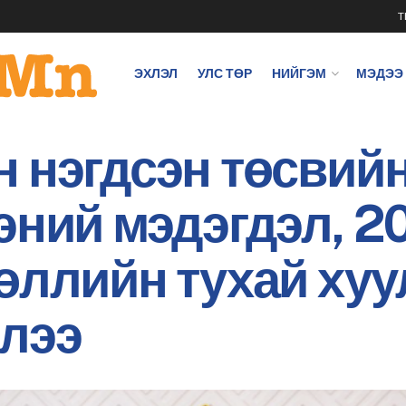
T
ЭХЛЭЛ
УЛС ТӨР
НИЙГЭМ
МЭДЭЭ
 нэгдсэн төсвий
эний мэдэгдэл, 
өллийн тухай хуу
ллээ