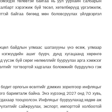
 нэмэгдэх төлөвтэй байгаа нь уул уурхайн салбарын
албарт хэрэгжиж буй төсөл, хөтөлбөрүүд үргэлжилж,
лттэй байгаа бөгөөд мөн боловсруулах үйлдвэрлэл
өхцөл байдлын улмаас шатахууны үнэ өсөж, улмаар
 нэгжүүдийн ашиг буурч, дунд хугацаанд хөрөнгө
д үүсэж буй сөрөг нөлөөллийг бууруулах арга хэмжээг
өлтийг тогтвортой хадгалах боломжийг бүрдүүлнэ гэж
 бодит орлогын өсөлтийг дэмжих зорилгоор инфляцыг
ого баримталж байна. Энэ хүрээнд 2027 онд 7.0 хувь,
лагдахаар тооцоолсон. Инфляцыг бууруулахад хөдөө аж
үлэлтийг сайжруулах, экспорт, импорттой холбоотой