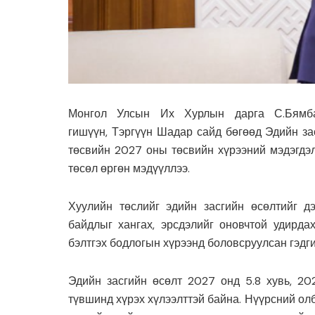
Монгол Улсын Их Хурлын дарга С.Бямба
гишүүн, Тэргүүн Шадар сайд бөгөөд Эдийн за
төсвийн 2027 оны төсвийн хүрээний мэдэгдэ
төсөл өргөн мэдүүллээ.
Хуулийн төслийг эдийн засгийн өсөлтийг д
байдлыг хангах, эрсдэлийг оновчтой удирда
бэлтгэх бодлогын хүрээнд боловсруулсан гэдг
Эдийн засгийн өсөлт 2027 онд 5.8 хувь, 20
түвшинд хүрэх хүлээлттэй байна. Нүүрсний олб