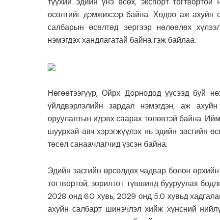
түүхий эдийн үнэ өсөх, экспорт тогтвортой
өсөлтийг дэмжихээр байна. Хөдөө аж ахуйн с
салбарын өсөлтөд эергээр нөлөөлөх хүлээ
нэмэгдэх хандлагатай байна гэж байлаа.
Нөгөөтээгүүр, Ойрх Дорнодод үүсээд буй н
үйлдвэрлэлийн зардал нэмэгдэн, аж ахуйн
оруулалтын идэвх саарах төлөвтэй байна. Ийм
шуурхай авч хэрэгжүүлэх нь эдийн засгийн өс
төсөл санаачлагчид үзсэн байна.
Эдийн засгийн өрсөлдөх чадвар болон өрхийн
тогтвортой, зорилтот түвшинд бууруулах бодл
2028 онд 6.0 хувь, 2029 онд 5.0 хувьд хадга
ахуйн салбарт шинэчлэл хийж хүнсний нийлү