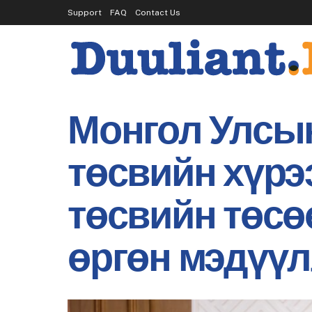
Support
FAQ
Contact Us
Монгол Улсын
төсвийн хүрэ
төсвийн төсө
өргөн мэдүү