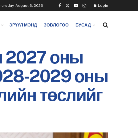
hursday, August 6, 2026
Login
ЭРҮҮЛ МЭНД
ЗӨВЛӨГӨӨ
БУСАД
н 2027 оны
2028-2029 оны
лийн төслийг