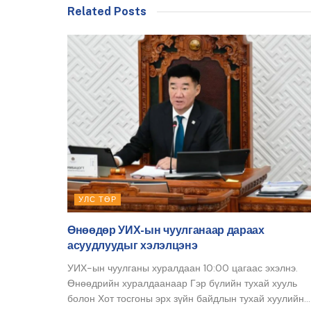
Related Posts
УЛС ТӨР
Өнөөдөр УИХ-ын чуулганаар дараах
асуудлуудыг хэлэлцэнэ
УИХ-ын чуулганы хуралдаан 10:00 цагаас эхэлнэ.
Өнөөдрийн хуралдаанаар Гэр бүлийн тухай хууль
болон Хот тосгоны эрх зүйн байдлын тухай хуулийн...