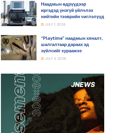
Наадмын өдрүүдээр
иргэдэд үнэгүй үйлчлэх
нийтийн тээврийн чиглэлүүд
JULY 7, 2026
“Playtime” наадмын хяналт,
шалгалтаар дараах эд
зүйлсийг хураажээ
JULY 3, 2026