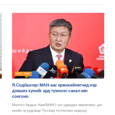
УЛС ТӨР
Я.Содбаатар: МАН-аас ерөнхийлөгчид нэр
дэвших хүнийг ард түмнээс санал авч
сонгоно
Монгол Ардын Нам(МАН)-ын удирдах зөвлөлөөс цаг
үеийн асуудлаар Тусгаар тогтнолын ордонд