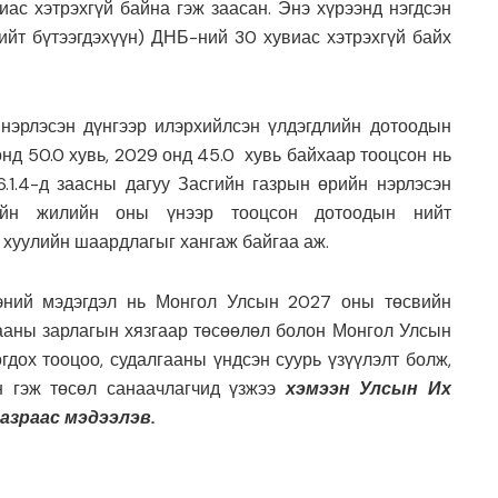
ас хэтрэхгүй байна гэж заасан. Энэ хүрээнд нэгдсэн
ийт бүтээгдэхүүн) ДНБ-ний 30 хувиас хэтрэхгүй байх
нэрлэсэн дүнгээр илэрхийлсэн үлдэгдлийн дотоодын
нд 50.0 хувь, 2029 онд 45.0 хувь байхаар тооцсон нь
.1.4-д заасны дагуу Засгийн газрын өрийн нэрлэсэн
хайн жилийн оны үнээр тооцсон дотоодын нийт
н хуулийн шаардлагыг хангаж байгаа аж.
ээний мэдэгдэл нь Монгол Улсын 2027 оны төсвийн
ааны зарлагын хязгаар төсөөлөл болон Монгол Улсын
гдох тооцоо, судалгааны үндсэн суурь үзүүлэлт болж,
н гэж төсөл санаачлагчид үзжээ
хэмээн Улсын Их
азраас мэдээлэв.