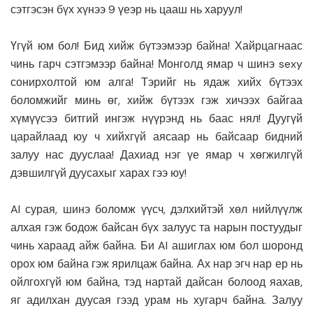
сэтгэсэн бүх хүнээ 9 үеэр нь цааш нь харуул!
Үгүй юм бол! Бид хийж бүтээмээр байна! Хайрцагнаас
чинь гарч сэтгэмээр байна! Монголд ямар ч шинэ sexy
сонирхолтой юм алга! Тэрийг нь ядаж хийх бүтээх
боломжийг минь өг, хийж бүтээх гэж хичээх байгаа
хүмүүсээ битгий ингэж нүүрэнд нь баас нял! Дуугүй
царайлаад юу ч хийхгүй аясаар нь байсаар бидний
залуу нас дууслаа! Дахиад нэг үе ямар ч хөгжилгүй
дэвшилгүй дуусахыг харах гээ юу!
AI сурая, шинэ боломж үүсч, дэлхийтэй хөл нийлүүлж
алхая гэж бодож байсан бүх залуус та нарын постуудыг
чинь хараад айж байна. Би AI ашиглах юм бол шоронд
орох юм байна гэж ярилцаж байна. Ах нар эгч нар ер нь
ойлгохгүй юм байна, тэд нартай дайсан болоод яахав,
яг адилхан дуусая гээд урам нь хугарч байна. Залуу