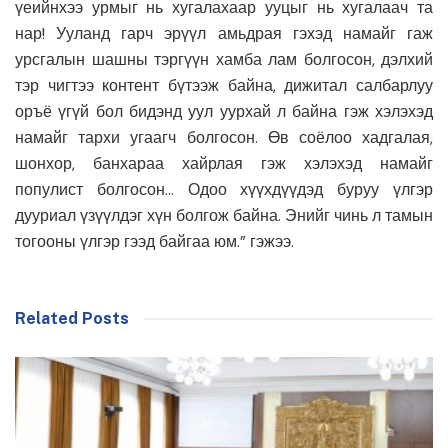
үеийнхээ урмыг нь хугалахаар ууцыг нь хугалаач та
нар! Ууланд гарч эрүүл амьдрая гэхэд намайг гаж
урсгалын шашны тэргүүн хамба лам болгосон, дэлхий
тэр чигтээ контент бүтээж байна, дижитал салбарлуу
оръё үгүй бол бидэнд уул уурхай л байна гэж хэлэхэд
намайг тархи угаагч болгосон. Өв соёлоо хадгалая,
шонхор, банхараа хайрлая гэж хэлэхэд намайг
популист болгосон… Одоо хүүхдүүдэд буруу үлгэр
дууриал үзүүлдэг хүн болгож байна. Энийг чинь л тамын
тогооны үлгэр гээд байгаа юм.” гэжээ.
Related Posts