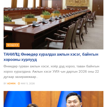
МЭДЭЭ
ТАНИЛЦ: Өнөөдөр хуралдах ажлын хэсэг, байнгын
хорооны хурлууд
Өнөөдөр гурван ажлын хэсэг, хоёр дэд хороо, таван байнгын
хороо хуралдана. Ажлын хэсэг УИХ-ын даргын 2026 оны 22
дугаар захирамжаар...
BY
ADMIN
MAY 5, 2026