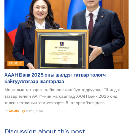
МЭДЭЭ
ХААН Банк 2025 оны шилдэг татвар төлөгч
байгууллагаар шалгарлаа
Монголын татварын албанаас жил бүр тодруулдаг “Шилдэг
татвар төлөгч ААН”-ийн жагсаалтад ХААН Банк 2025 онд
төлсөн татварын хэмжээгээрээ 5-рт эрэмбэлэгдлээ....
BY
ADMIN
MAY 4, 2026
Discussion about this post