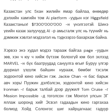
Казакстан улс 5хан жилийн ямар байлаа, өнөөдөр
дэлхийн хамгийн том Ai platform -уудын нэг Higgsfield
Казакстаных! $1’300’000’000 -н үнэлгээтэй. Шинэ
үеийн казак залуучууд AI -р амьсгалж улс нь түүнийг нь
дэмжиж хэвлэл мэдээлэл нь тэднээрээ бахархаж байна.
Хэрвээ энэ худал мэдээ тарааж байгаа page -уудын
зөв, хэн ч юу ч хийж бүтээж болохгүй юм бол эхлээд
MARVEL -н бүх баатруудад сануулга өгье! Буруу үлгэр
дууриал үзүүлж байшин нурааж, бөмбөг тэсэлж
зодоонтой кино хийсэн гэж. Jackie Chan -н бас барьж
авч хорь! Пуужин дэлбэлсэн, зодоонтой кино хийсэн
Ironman -г барьж талбай дээр дүүжил! Tom Cruise -г
Mission Impossible -д тоголсон гэж Монгол улсын ЗГ
яллаж шоронд хий! Эсвэл гадаадын кино гаргахаа
болиод Хойд Солонгос шиг хайрцагнаас гадуур