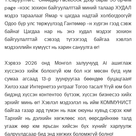
page -нээс зохион байгуулалттай миний талаар ХУДАЛ
мэдээ тараалаа! Ямар ч цагдаа надтай холбогдоогүй!
Одоо бүр улс төржүүлээд Гантөмөр -н хүргэн гээд сэвж
байна! Цагдаа нар нь энэ худал мэдээг зохион
байгуулалттай сэвээд түгээгээд байгаа хэвлэл
мэдээллийн хүмүүст нь харин сануулга өг!
Хэрвээ 2026 онд Монгол залуучууд AI ашиглаж
хүссэнээ хийж болохгүй юм бол нэг мөсөн бүгд нум
сумаа агсаад 13-р зуунруугаа бөөндөө буцацгаая!
Хилээ хаа! Интернетээ унтраа! Тогоо тасал! Үгүй юм бол
бидэнд хүссэн контентоо бүтээж, хүссэн бизнесээ хийх
эрхийг минь өг! Хэвлэл мэдээлэл нь ийм КОММУНИСТ
байгаа газар ард түмэн нь яаж оюуны хувьд сэрэх юм!
Тархийг нь дэлхийн хөгжлөөс хол, өөрсдийнхөө талд
угааж өөр юм ярьсан хийсэн бүх хүнийг харлуулж
балруулдсаар бид энд хөгжих боломжгүй болно!