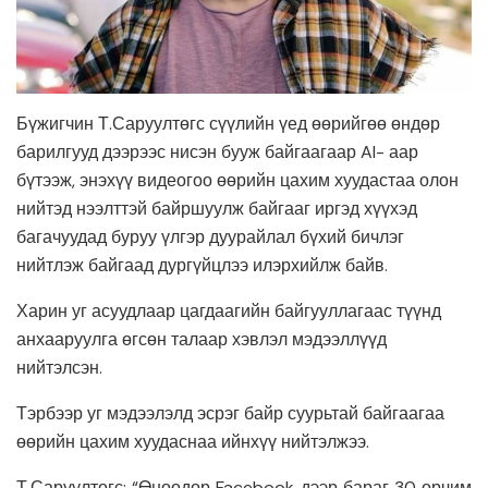
Бүжигчин Т.Саруултөгс сүүлийн үед өөрийгөө өндөр
барилгууд дээрээс нисэн бууж байгаагаар AI- аар
бүтээж, энэхүү видеогоо өөрийн цахим хуудастаа олон
нийтэд нээлттэй байршуулж байгааг иргэд хүүхэд
багачуудад буруу үлгэр дуурайлал бүхий бичлэг
нийтлэж байгаад дургүйцлээ илэрхийлж байв.
Харин уг асуудлаар цагдаагийн байгууллагаас түүнд
анхааруулга өгсөн талаар хэвлэл мэдээллүүд
нийтэлсэн.
Тэрбээр уг мэдээлэлд эсрэг байр суурьтай байгаагаа
өөрийн цахим хуудаснаа ийнхүү нийтэлжээ.
Т.Саруултөгс: “Өнөөдөр Facebook дээр бараг 30 орчим