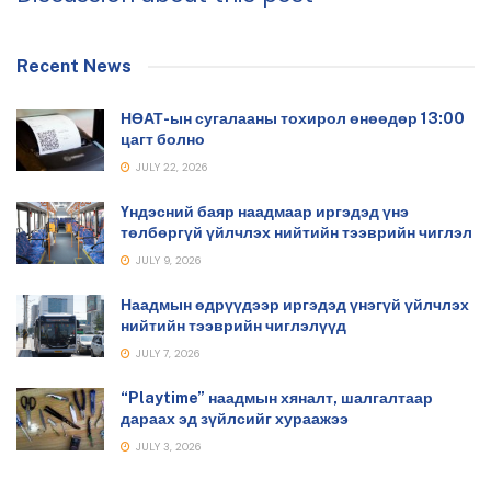
Recent News
НӨАТ-ын сугалааны тохирол өнөөдөр 13:00
цагт болно
JULY 22, 2026
Үндэсний баяр наадмаар иргэдэд үнэ
төлбөргүй үйлчлэх нийтийн тээврийн чиглэл
JULY 9, 2026
Наадмын өдрүүдээр иргэдэд үнэгүй үйлчлэх
нийтийн тээврийн чиглэлүүд
JULY 7, 2026
“Playtime” наадмын хяналт, шалгалтаар
дараах эд зүйлсийг хураажээ
JULY 3, 2026