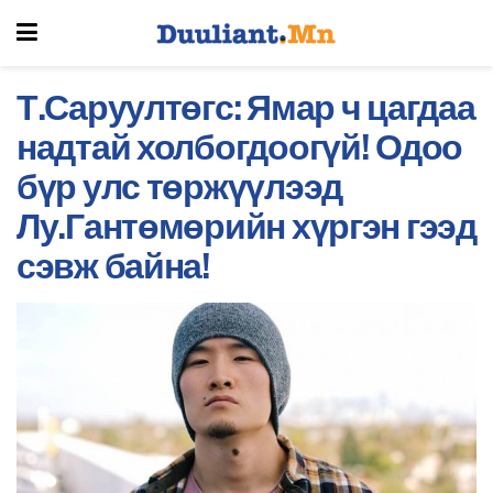
Т.Саруултөгс: Ямар ч цагдаа
надтай холбогдоогүй! Одоо
бүр улс төржүүлээд
Лу.Гантөмөрийн хүргэн гээд
сэвж байна!