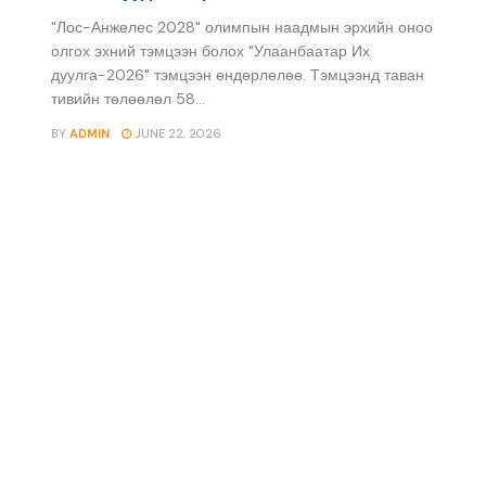
"Лос-Анжелес 2028" олимпын наадмын эрхийн оноо
олгох эхний тэмцээн болох "Улаанбаатар Их
дуулга-2026" тэмцээн өндөрлөлөө. Тэмцээнд таван
тивийн төлөөлөл 58...
BY
ADMIN
JUNE 22, 2026