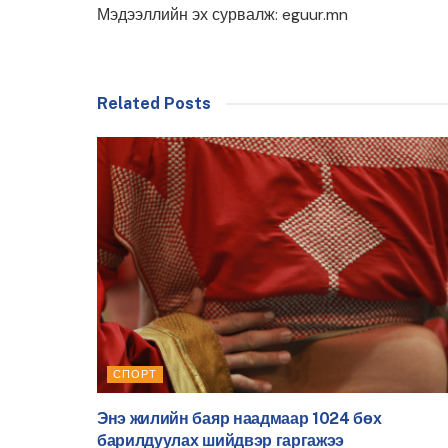
Мэдээллийн эх сурвалж: eguur.mn
Related Posts
СПОРТ
Энэ жилийн баяр наадмаар 1024 бөх
барилдуулах шийдвэр гаргажээ