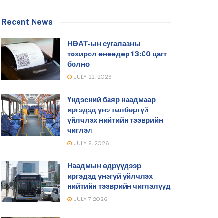
Recent News
НӨАТ-ын сугалааны
тохирол өнөөдөр 13:00 цагт
болно
JULY 22, 2026
Үндэсний баяр наадмаар
иргэдэд үнэ төлбөргүй
үйлчлэх нийтийн тээврийн
чиглэл
JULY 9, 2026
Наадмын өдрүүдээр
иргэдэд үнэгүй үйлчлэх
нийтийн тээврийн чиглэлүүд
JULY 7, 2026