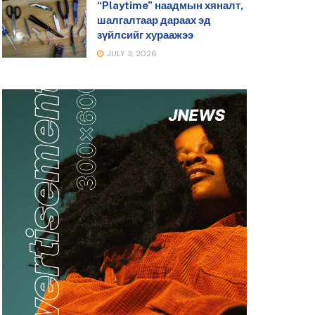
“Playtime” наадмын хяналт,
шалгалтаар дараах эд
зүйлсийг хураажээ
JULY 3, 2026