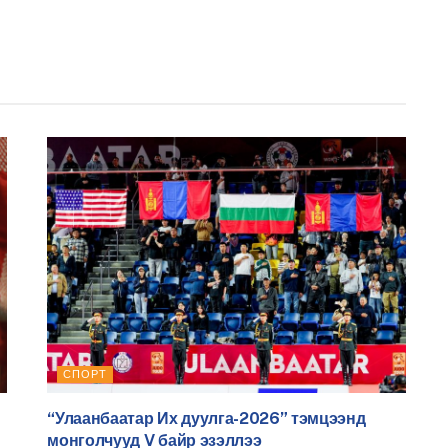
СПОРТ
“Улаанбаатар Их дуулга-2026” тэмцээнд
монголчууд V байр эзэллээ