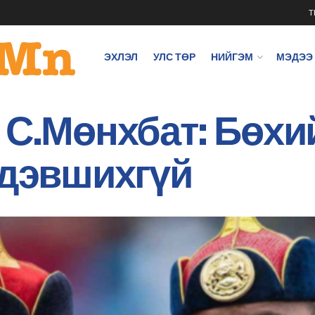
T
ЭХЛЭЛ
УЛС ТӨР
НИЙГЭМ
МЭДЭЭ
 С.Мөнхбат: Бөх
 дэвшихгүй