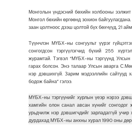
Монголын үндэсний бөхийн холбооны ээлжит 1
Монгол бөхийн өргөөнд зохион байгуулагдана.
заан цолтноос дээш цолтой бүх бөхчүүд, 21 ай
Түүнчлэн МҮБХ-ны сонгуульт үүрэг гүйцэтг
сонгогдсон тэргүүлэгчид бүхий 255 хүртэ
журамтай. Тэгвэл “МҮБХ-ны тэргүүнд Улсын 
гарах болсон. Энэ талаар Улсын аварга С.Мө
нэр дэвшихгүй. Зарим мэдээллийн сайтууд х
бодож байна” гэлээ.
МҮБХ-ны тэргүүнийг хурлын үеэр нэрээ дэвш
хамгийн олон санал авсан хүнийг сонгодог 
урьдчилж нэр дэвшигчдийг зарладаггүй учир
дурдахад МҮБХ-ны анхны хурал 1990 оны дөрө