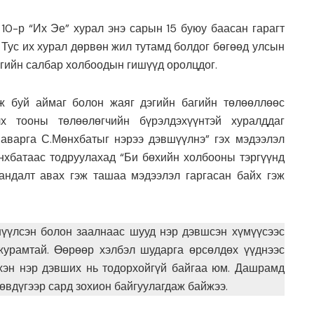
0-р “Их Эе” хурал энэ сарын 15 буюу баасан гарагт
 Тус их хурал дөрвөн жил тутамд болдог бөгөөд улсын
мгийн салбар холбоодын гишүүд оролцдог.
эж буй аймаг болон жаяг дэгийн багийн төлөөллөөс
лх тооны төлөөлөгчийн бүрэлдэхүүнтэй хуралддаг
аварга С.Мөнхбатыг нэрээ дэвшүүлнэ” гэх мэдээлэл
нхбатаас тодруулахад “Би бөхийн холбооны тэргүүнд
андалт авах гэж ташаа мэдээлэл гаргасан байх гэж
үүлсэн болон заалнаас шууд нэр дэвшсэн хүмүүсээс
журамтай. Өөрөөр хэлбэл шударга өрсөлдөх үүднээс
 хэн нэр дэвших нь тодорхойгүй байгаа юм. Дашрамд
вдүгээр сард зохион байгуулагдаж байжээ.