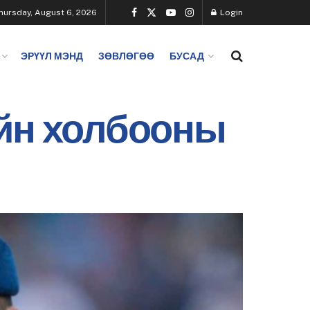
hursday, August 6, 2026
Login
ЭРҮҮЛ МЭНД
ЗӨВЛӨГӨӨ
БУСАД
ийн холбооны