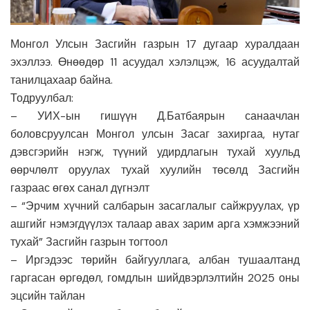
Монгол Улсын Засгийн газрын 17 дугаар хуралдаан
эхэллээ. Өнөөдөр 11 асуудал хэлэлцэж, 16 асуудалтай
танилцахаар байна.
Тодруулбал:
– УИХ-ын гишүүн Д.Батбаярын санаачлан
боловсруулсан Монгол улсын Засаг захиргаа, нутаг
дэвсгэрийн нэгж, түүний удирдлагын тухай хуульд
өөрчлөлт оруулах тухай хуулийн төсөлд Засгийн
газраас өгөх санал дүгнэлт
– “Эрчим хүчний салбарын засаглалыг сайжруулах, үр
ашгийг нэмэгдүүлэх талаар авах зарим арга хэмжээний
тухай” Засгийн газрын тогтоол
– Иргэдээс төрийн байгууллага, албан тушаалтанд
гаргасан өргөдөл, гомдлын шийдвэрлэлтийн 2025 оны
эцсийн тайлан