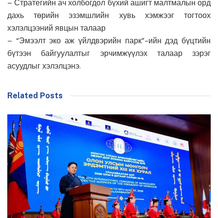
– Стратегийн ач холбогдол бүхий ашигт малтмалын орд
дахь төрийн эзэмшлийн хувь хэмжээг тогтоох
хэлэлцээний явцын талаар
– “Эмээлт эко аж үйлдвэрийн парк”-ийн дэд бүцтийн
бүтээн байгуулалтыг эрчимжүүлэх талаар зэрэг
асуудлыг хэлэлцэнэ.
Related Posts