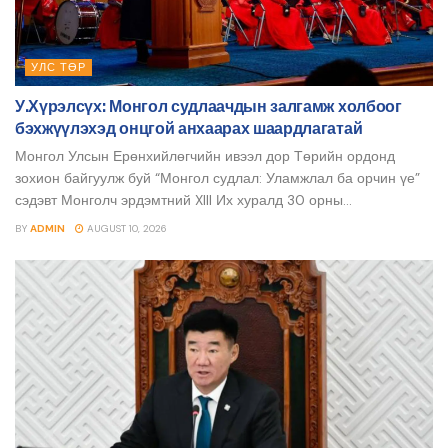
УЛС ТӨР
У.Хүрэлсүх: Монгол судлаачдын залгамж холбоог
бэхжүүлэхэд онцгой анхаарах шаардлагатай
Монгол Улсын Ерөнхийлөгчийн ивээл дор Төрийн ордонд
зохион байгуулж буй “Монгол судлал: Уламжлал ба орчин үе”
сэдэвт Монголч эрдэмтний XIII Их хуралд 30 орны...
BY
ADMIN
AUGUST 10, 2026