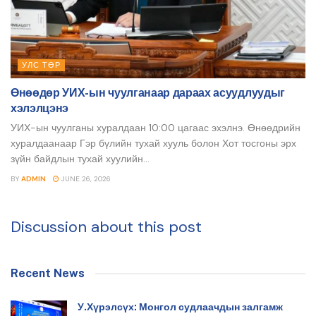
УЛС ТӨР
Өнөөдөр УИХ-ын чуулганаар дараах асуудлуудыг
хэлэлцэнэ
УИХ-ын чуулганы хуралдаан 10:00 цагаас эхэлнэ. Өнөөдрийн
хуралдаанаар Гэр бүлийн тухай хууль болон Хот тосгоны эрх
зүйн байдлын тухай хуулийн...
BY
ADMIN
JUNE 26, 2026
Discussion about this post
Recent News
У.Хүрэлсүх: Монгол судлаачдын залгамж