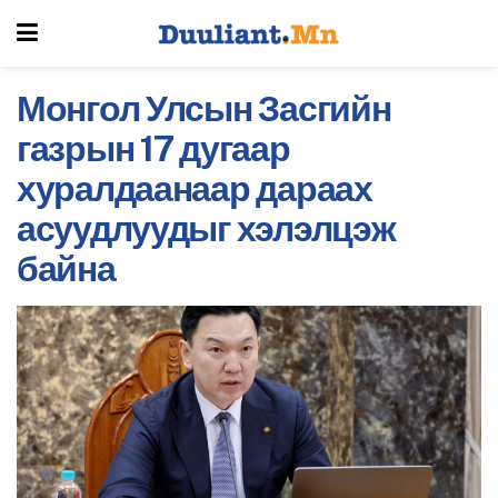
Монгол Улсын Засгийн
газрын 17 дугаар
хуралдаанаар дараах
асуудлуудыг хэлэлцэж
байна