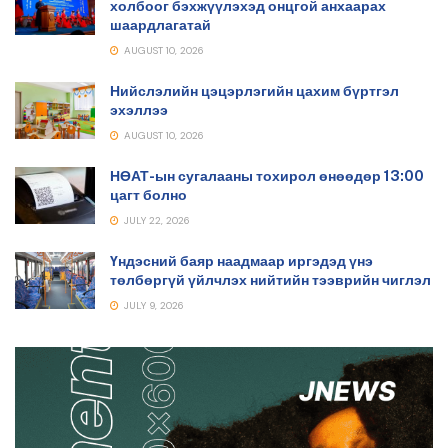
холбоог бэхжүүлэхэд онцгой анхаарах
шаардлагатай
AUGUST 10, 2026
Нийслэлийн цэцэрлэгийн цахим бүртгэл
эхэллээ
AUGUST 10, 2026
НӨАТ-ын сугалааны тохирол өнөөдөр 13:00
цагт болно
JULY 22, 2026
Үндэсний баяр наадмаар иргэдэд үнэ
төлбөргүй үйлчлэх нийтийн тээврийн чиглэл
JULY 9, 2026