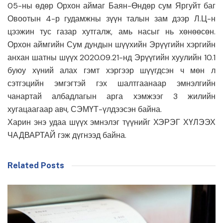
05-ны өдөр Орхон аймаг Баян-Өндөр сум Яргуйт баг
Овоотын 4-р гудамжны зүүн талын зам дээр Л.Ц-н
цээжин тус газар хутгалж, амь насыг нь хөнөөсөн.
Орхон аймгийн Сум дундын шүүхийн Эрүүгийн хэргийн
анхан шатны шүүх 2020.09.21-нд Эрүүгийн хуулийн 10.1
буюу хүний алах гэмт хэргээр шүүгдсэн ч мөн л
сэтгэцийн эмгэгтэй гэх шалтгаанаар эмнэлгийн
чанартай албадлагын арга хэмжээг 3 жилийн
хугацаагаар авч, СЭМҮТ-үлдээсэн байна.
Харин энэ удаа шүүх эмнэлэг түүнийг ХЭРЭГ ХҮЛЭЭХ
ЧАДВАРТАЙ гэж дүгнээд байна.
Related Posts