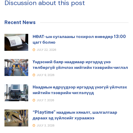
Discussion about this post
Recent News
НӨАТ-ын сугалааны тохирол өнөөдөр 13:00
цагт болно
JULY 22, 2026
Үндэсний баяр наадмаар иргэдэд үнэ
төлбөргүй үйлчлэх нийтийн тээврийн чиглэл
JULY 9, 2026
Наадмын өдрүүдээр иргэдэд үнэгүй үйлчлэх
нийтийн тээврийн чиглэлүүд
JULY 7, 2026
“Playtime” наадмын хяналт, шалгалтаар
дараах эд зүйлсийг хураажээ
JULY 3, 2026