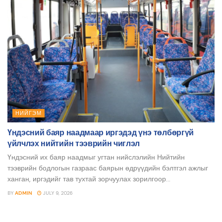
НИЙГЭМ
Үндэсний баяр наадмаар иргэдэд үнэ төлбөргүй
үйлчлэх нийтийн тээврийн чиглэл
Үндэсний их баяр наадмыг угтан нийслэлийн Нийтийн
тээврийн бодлогын газраас баярын өдрүүдийн бэлтгэл ажлыг
ханган, иргэдийг тав тухтай зорчуулах зорилгоор...
BY
ADMIN
JULY 9, 2026