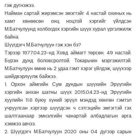
гэж дүгнэжээ.
Найман сартай жирэмсэн эмэгтэйг 4 настай охиных нь
хамт хөнөөсөн онц ноцтой хэргийг үйлдсэн
М.Батчулуунд холбогдох хэргийн шүүх хурал үргэлжилж
байна.
Шүүгдэгч М.Батчулуун гэж хэн бэ?
Тэрээр 1977.04.23-нд Ховд аймагт төрсөн. 49 настай.
Бүрэн дунд боловсролтой. Токарьчин мэргэжилтэй.
М.Батчулуун өмнө нь 2 удаа гэмт хэрэг үйлдэж, шүүхээр
шийдвэрлүүлж байжээ.
1. Орхон аймгийн Сум дундын шүүхийн Эрүүгийн
хэргийн анхан шатны шүүх 2015.04.23-нд Эрүүгийн
хуулийн 11.6 буюу хүний эрүүл мэндэд хөнгөн гэмтэл
учруулсан хэргээр шүүгдсэн ч сэтгэцийн эмгэгтэй гэх
шалтгаанаар эмнэлгийн чанартай албадлагын арга
хэмжээ авчээ.
2. Шүүгдэгч М.Батчулуун 2020 оны 04 дүгээр сарын