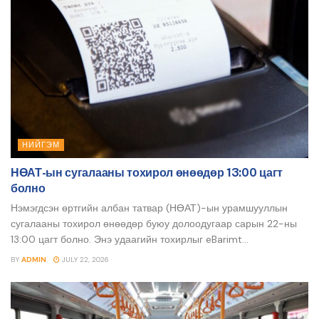
НИЙГЭМ
НӨАТ-ын сугалааны тохирол өнөөдөр 13:00 цагт
болно
Нэмэгдсэн өртгийн албан татвар (НӨАТ)-ын урамшууллын
сугалааны тохирол өнөөдөр буюу долоодугаар сарын 22-ны
13:00 цагт болно. Энэ удаагийн тохирлыг eBarimt...
BY
ADMIN
JULY 22, 2026