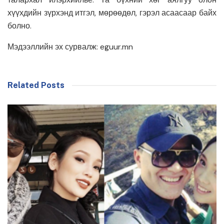
хүүхдийн зүрхэнд итгэл, мөрөөдөл, гэрэл асаасаар байх
болно.
Мэдээллийн эх сурвалж: eguur.mn
Related Posts