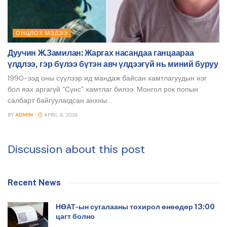
ОНЦЛОХ МЭДЭЭ
Дуучин Ж.Замилан: Жаргах насандаа ганцаараа
үлдлээ, гэр бүлээ бүтэн авч үлдээгүй нь миний буруу
1990-ээд оны сүүлээр ид мандаж байсан хамтлагуудын нэг
бол яах аргагүй “Сүнс” хамтлаг билээ. Монгол рок попын
салбарт байгуулагдсан анхны...
BY
ADMIN
APRIL 8, 2026
Discussion about this post
Recent News
НӨАТ-ын сугалааны тохирол өнөөдөр 13:00
цагт болно