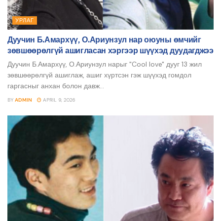
УРЛАГ
Дуучин Б.Амархүү, О.Ариунзул нар оюуны өмчийг
зөвшөөрөлгүй ашигласан хэргээр шүүхэд дуудагджээ
Дуучин Б.Амархүү, О.Ариунзул нарыг "Cool love" дууг 13 жил
зөвшөөрөлгүй ашиглаж, ашиг хүртсэн гэж шүүхэд гомдол
гаргасныг анхан болон давж...
BY
ADMIN
APRIL 9, 2026