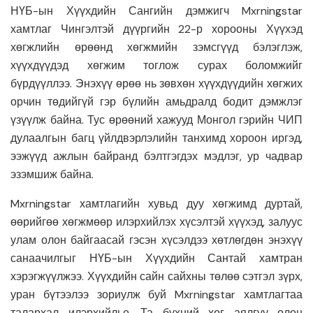
НҮБ-ын Хүүхдийн Сангийн дэмжигч Mxrningstar
хамтлаг Чингэлтэй дүүргийн 22-р хорооны Хүүхэд
хөгжлийн өрөөнд хөгжмийн зэмсгүүд бэлэглэж,
хүүхдүүдэд хөгжим тоглож сурах боломжийг
бүрдүүллээ. Энэхүү өрөө нь зөвхөн хүүхдүүдийн хөгжих
орчин төдийгүй гэр бүлийн амьдралд бодит дэмжлэг
үзүүлж байна. Тус өрөөний хажууд Монгол гэрийн ЧИП
дулаалгын багц үйлдвэрлэлийн танхимд хороон иргэд,
ээжүүд ажлын байранд бэлтгэгдэх мэдлэг, ур чадвар
эзэмшиж байна.
Mxrningstar хамтлагийн хувьд дуу хөгжимд дуртай,
өөрийгөө хөгжмөөр илэрхийлэх хүсэлтэй хүүхэд, залуус
улам олон байгаасай гэсэн хүсэлдээ хөтлөгдөн энэхүү
санаачилгыг НҮБ-ын Хүүхдийн Сантай хамтран
хэрэгжүүлжээ. Хүүхдийн сайн сайхны төлөө сэтгэл зүрх,
уран бүтээлээ зориулж буй Mxrningstar хамтлагтаа
талархал илэрхийлье. Та бүхний хөг аялгуу олон