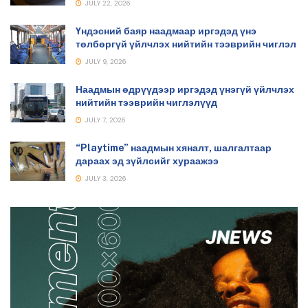
JULY 22, 2026
Үндэсний баяр наадмаар иргэдэд үнэ
төлбөргүй үйлчлэх нийтийн тээврийн чиглэл
JULY 9, 2026
Наадмын өдрүүдээр иргэдэд үнэгүй үйлчлэх
нийтийн тээврийн чиглэлүүд
JULY 7, 2026
“Playtime” наадмын хяналт, шалгалтаар
дараах эд зүйлсийг хураажээ
JULY 3, 2026