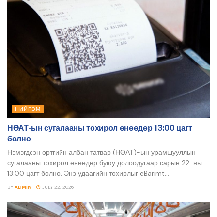
НИЙГЭМ
НӨАТ-ын сугалааны тохирол өнөөдөр 13:00 цагт
болно
Нэмэгдсэн өртгийн албан татвар (НӨАТ)-ын урамшууллын
сугалааны тохирол өнөөдөр буюу долоодугаар сарын 22-ны
13:00 цагт болно. Энэ удаагийн тохирлыг eBarimt...
BY
ADMIN
JULY 22, 2026