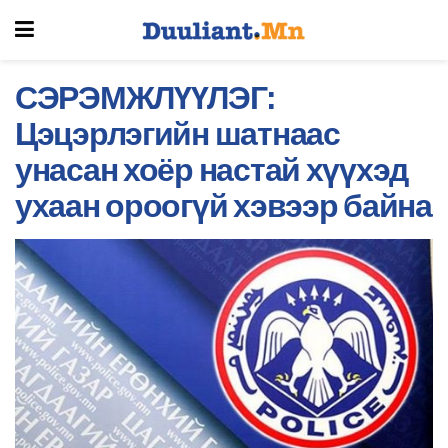
СЭРЭМЖЛҮҮЛЭГ:
Цэцэрлэгийн шатнаас
унасан хоёр настай хүүхэд
ухаан ороогүй хэвээр байна