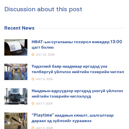
Discussion about this post
Recent News
НӨАТ-ын сугалааны тохирол өнөөдөр 13:00
цагт болно
JULY 22, 2026
Үндэсний баяр наадмаар иргэдэд үнэ
төлбөргүй үйлчлэх нийтийн тээврийн чиглэл
JULY 9, 2026
Наадмын өдрүүдээр иргэдэд үнэгүй үйлчлэх
нийтийн тээврийн чиглэлүүд
JULY 7, 2026
“Playtime” наадмын хяналт, шалгалтаар
дараах эд зүйлсийг хураажээ
JULY 3, 2026