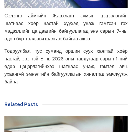
Сэлэнгэ аймгийн Жавхлант сумын цэцэрлэгийн
шатнаас хоёр настай хүүхэд унаж гэмтсэн гэх
мэдээллийг цагдаагийн байгууллагад энэ сарын 7-ны
өдөр бүртгэлд авч шалгаж байгаа ажээ.
Тодруулбал, тус суманд оршин суух хаягтай хоёр
настай, эрэгтэй Б нь 2026 оны тавдугаар сарын 1-ний
өдөр цэцэрлэгийнхээ шатнаас унаж, гэмтэл авч,
ухаангүй эмнэлгийн байгууллагын хяналтад эмчлүүлж
байна.
Related Posts