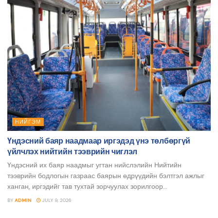
НИЙГЭМ
Үндэсний баяр наадмаар иргэдэд үнэ төлбөргүй
үйлчлэх нийтийн тээврийн чиглэл
Үндэсний их баяр наадмыг угтан нийслэлийн Нийтийн
тээврийн бодлогын газраас баярын өдрүүдийн бэлтгэл ажлыг
ханган, иргэдийг тав тухтай зорчуулах зорилгоор...
BY
ADMIN
JULY 9, 2026