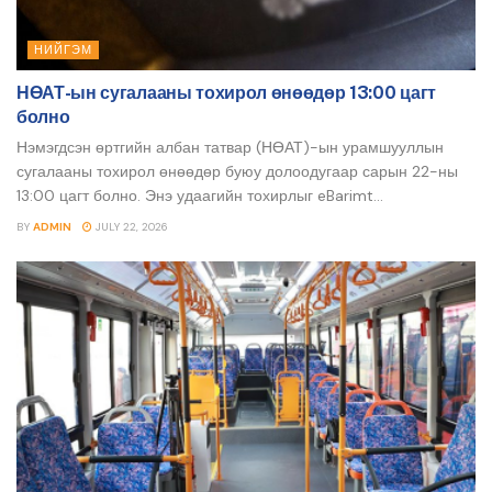
НИЙГЭМ
НӨАТ-ын сугалааны тохирол өнөөдөр 13:00 цагт
болно
Нэмэгдсэн өртгийн албан татвар (НӨАТ)-ын урамшууллын
сугалааны тохирол өнөөдөр буюу долоодугаар сарын 22-ны
13:00 цагт болно. Энэ удаагийн тохирлыг eBarimt...
BY
ADMIN
JULY 22, 2026