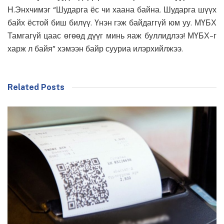
Н.Энхчимэг “Шударга ёс чи хаана байна. Шударга шүүх
байх ёстой биш билүү. Үнэн гэж байдаггүй юм уу. МҮБХ
Тамгагүй цаас өгөөд дүүг минь яаж буллидлээ! МҮБХ-г
харж л байя” хэмээн байр сууриа илэрхийлжээ.
Related Posts