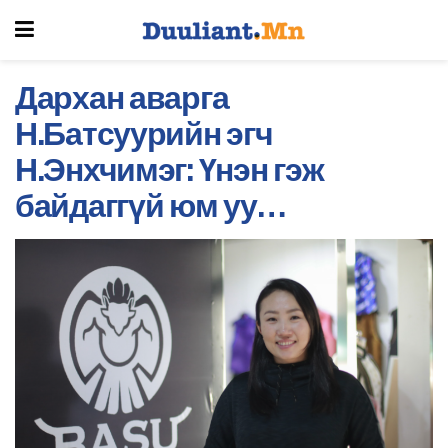
Дархан аварга
Н.Батсуурийн эгч
Н.Энхчимэг: Үнэн гэж
байдаггүй юм уу…