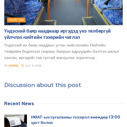
НИЙГЭМ
Үндэсний баяр наадмаар иргэдэд үнэ төлбөргүй
үйлчлэх нийтийн тээврийн чиглэл
Үндэсний их баяр наадмыг угтан нийслэлийн Нийтийн
тээврийн бодлогын газраас баярын өдрүүдийн бэлтгэл ажлыг
ханган, иргэдийг тав тухтай зорчуулах зорилгоор...
BY
ADMIN
JULY 9, 2026
Discussion about this post
Recent News
НӨАТ-ын сугалааны тохирол өнөөдөр 13:00
цагт болно