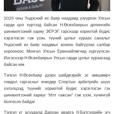
2025 оны Үндэсний их баяр наадамд үзүүрлэн Улсын
гарди цол хүртээд байсан Н.Өсөхбаярын допингийн
шинжилгээний хариу ЭЕРЭГ гарснаар хориотой бодис
хэрэглэсэн гэж үзэн, түүний цолыг хураах саналыг
Үндэсний их баяр наадмыг зохион байгуулах салбар
хорооноос Монгол Улсын Ерөнхийлөгчид хүргүүлсэн.
Ингэснээр Н.Өсөхбаярын Улсын гарди цолыг хураагаад
байсан юм.
Тэгвэл Н.Өсөхбаяр дээрх шийдвэрийг эс зөвшөөрч
гомдол гаргасныг өчигдөр Спортын арбитрийн шүүх
хэлэлцээд, түүнийг хориотой бодис хэрэглэсэн гэх
шинжилгээний хариуг “Илт гажсан” гэж үзэн, хүчингүй
болгосон байдаг.
Тэгвэл уг асуудалд Дархан аварга Н.Батсуурийн эгч