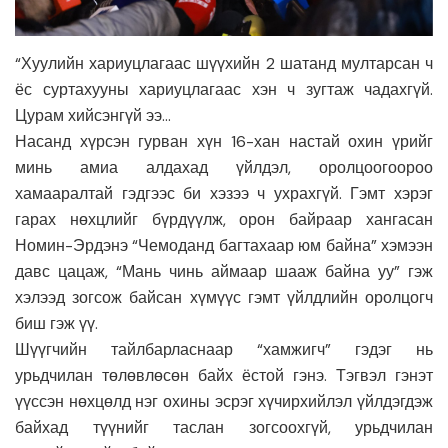
“Хуулийн хариуцлагаас шүүхийн 2 шатанд мултарсан ч
ёс суртахууны хариуцлагаас хэн ч зугтаж чадахгүй.
Цурам хийсэнгүй ээ…
Насанд хүрсэн гурван хүн 16-хан настай охин үрийг
минь амиа алдахад үйлдэл, оролцоогоороо
хамааралтай гэдгээс би хэзээ ч ухрахгүй. Гэмт хэрэг
гарах нөхцлийг бүрдүүлж, орон байраар хангасан
Номин-Эрдэнэ “Чемоданд багтахаар юм байна” хэмээн
давс цацаж, “Мань чинь аймаар шааж байна уу” гэж
хэлээд зогсож байсан хүмүүс гэмт үйлдлийн оролцогч
биш гэж үү.
Шүүгчийн тайлбарласнаар “хамжигч” гэдэг нь
урьдчилан төлөвлөсөн байх ёстой гэнэ. Тэгвэл гэнэт
үүссэн нөхцөлд нэг охины эсрэг хүчирхийлэл үйлдэгдэж
байхад түүнийг таслан зогсоохгүй, урьдчилан