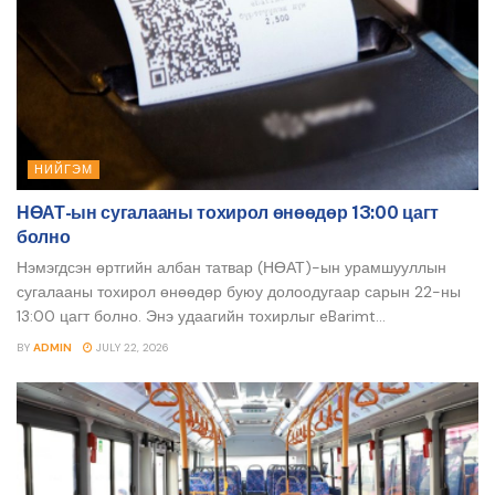
НИЙГЭМ
НӨАТ-ын сугалааны тохирол өнөөдөр 13:00 цагт
болно
Нэмэгдсэн өртгийн албан татвар (НӨАТ)-ын урамшууллын
сугалааны тохирол өнөөдөр буюу долоодугаар сарын 22-ны
13:00 цагт болно. Энэ удаагийн тохирлыг eBarimt...
BY
ADMIN
JULY 22, 2026