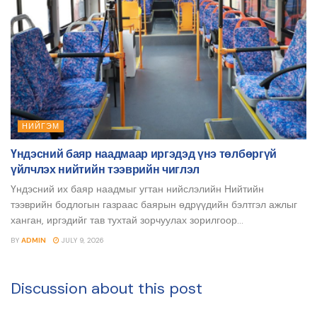
НИЙГЭМ
Үндэсний баяр наадмаар иргэдэд үнэ төлбөргүй
үйлчлэх нийтийн тээврийн чиглэл
Үндэсний их баяр наадмыг угтан нийслэлийн Нийтийн
тээврийн бодлогын газраас баярын өдрүүдийн бэлтгэл ажлыг
ханган, иргэдийг тав тухтай зорчуулах зорилгоор...
BY
ADMIN
JULY 9, 2026
Discussion about this post