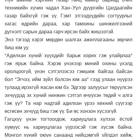
техникийн хүчин чадал Хан-Уул дүүргийн Цагдаагийн
газар байхгүй гэж үү. Гэмт этгээдүүдийн согтуурлыг
хагас өдрийн дараа, хар тамхины шинжилгээний
дүгнэлт сарын дараа гарч ирсэн байх жишээтэй.
Энэ тэгээд хэрэг мөрдөн шалгах ажиллагааны зөрчил
биш юм уу.
“Адилхан хүний хүүхдийг барьж хорих гэж улайрлаа”
гэж ярьж байна. Хэрэв үнэхээр миний охины үхэлд
оролцоогүй, үнэн сэтгэлээсээ гэмшиж байгаа байсан
бол “Эгчээ, ийм зүйл болсон юм аа” гээд улаан нүүрээ
тулаад ирэхгүй яасан юм бэ. Эдгээр залуусыг төрүүлсэн
эхчүүдэд эх хүний нинжин сэтгэл өчүүхэн төдий ч алга
гэж үү? Та нар надтай адилхан үрээ хөхний сүүгээр
өсгөсөн эхчүүд биш гэж үү. Би өс хонзон хүсээгүй.
Гагцхүү үнэн тогтоогдож, хариуцлага хүлээх ёстой
хүмүүс нь хариуцлагаа үүрээсэй гэж хүсэж байна.
Монгол хүний оюун санаанд нийцэмгүй үйлдэл хийж,