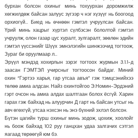
бурхан болсон охиныг минь тохуурхан доромжилж
хөгжилдөж байсан залуус зүгээр ч нэг хүзүүг нь боогоод
орхиогүй… Биед нь өчнөөн гэмтэл учруулсан байсан.
Үрий минь хацрыг хүртэл сүлбэсэн бололтой гэмтэл
учруулж, олон газар цус хуралт, зулгаралт, зөөлөн эдийн
гэмтэл үүссэнийг Шүүх эмнэлэгийн шинжээчид тогтоож,
Зураг би оруулмаар л…
Эрүүл мэндэд хохирлын зэрэг тогтоох журмын 3.1.1-д
заасан ГЭМТЭЛ учирсныг тогтоосон байдаг. Миний
охин “Гэртээ харья, гар утсаа авъя” гэж тэмцсэнийхээ
төлөө амиа алдсан. Найз охинтойгоо Э.Номин-Эрдэний
гэрт очсон нь амиа алдах шалтгаан болох ёсгүй. Харин
гарах гэж байхад нь алуурчин Д гарт нь байсан утсыг нь
авч өгөхгүй, утсаа нэхсэн нь энэ бүхний эхлэл болсон.
Бүтэн цагийн турш охиныг минь зодож, цохиж, хоолойг
нь боож байхад 102 руу ганцхан удаа залгачих сэтгэл
яагаад төрөөгүй юм бэ.