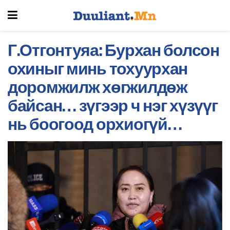
Г.Отгонтуяа: Бурхан болсон
охиныг минь тохуурхан
доромжилж хөгжилдөж
байсан… зүгээр ч нэг хүзүүг
нь боогоод орхиогүй…