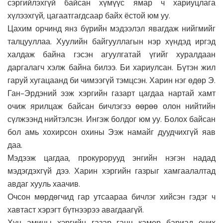
сэргийлэхгүй байсан хүмүүс ямар ч хариуцлага
хүлээхгүй, цагаатгагдсаар байх ёстой юм уу.
Цахим орчинд янз бүрийн мэдээлэл явагдаж нийгмийг
талцууллаа. Хуулийн байгууллагын нэр хүндэд иргэд
халдаж байна гэсэн агуулгатай үгийг хуралдаан
даргалагч хэлж байна билээ. Би хариулсан. Бүтэн жил
гаруй хугацаанд би чимээгүй тэмцсэн. Харин нэг өдөр Э.
Ган-Эрдэний ээж хэргийн газарт цагдаа нартай хамт
очиж ярилцаж байсан бичлэгээ өөрөө олон нийтийн
сүлжээнд нийтэлсэн. Ингэж болдог юм уу. Болох байсан
бол амь хохирсон охины Ээж намайг дуудчихгүй яав
даа.
Мэдээж цагдаа, прокурорууд энгийн нэгэн надад
мэдэгдэхгүй дээ. Харин хэргийн газрыг хамгаалалтад
авдаг хууль хаачив.
Очсон мөрдөгчид гар утсаараа бичлэг хийсэн гэдэг ч
хавтаст хэрэгт бүтнээрээ авагдаагүй.
Хүн амины хэргийн газар ганц камер бариад очих