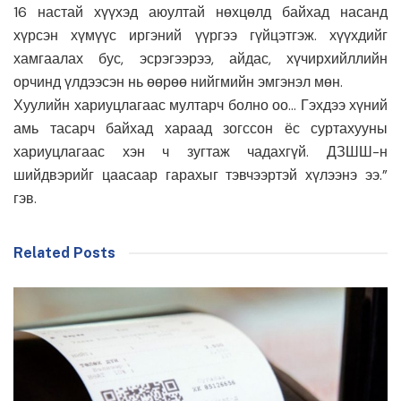
16 настай хүүхэд аюултай нөхцөлд байхад насанд
хүрсэн хүмүүс иргэний үүргээ гүйцэтгэж. хүүхдийг
хамгаалах бус, эсрэгээрээ, айдас, хүчирхийллийн
орчинд үлдээсэн нь өөрөө нийгмийн эмгэнэл мөн.
Хуулийн хариуцлагаас мултарч болно оо… Гэхдээ хүний
амь тасарч байхад хараад зогссон ёс суртахууны
хариуцлагаас хэн ч зугтаж чадахгүй. ДЗШШ-н
шийдвэрийг цаасаар гарахыг тэвчээртэй хүлээнэ ээ.”
гэв.
Related Posts