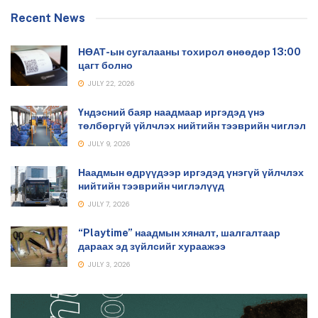
Recent News
НӨАТ-ын сугалааны тохирол өнөөдөр 13:00
цагт болно
JULY 22, 2026
Үндэсний баяр наадмаар иргэдэд үнэ
төлбөргүй үйлчлэх нийтийн тээврийн чиглэл
JULY 9, 2026
Наадмын өдрүүдээр иргэдэд үнэгүй үйлчлэх
нийтийн тээврийн чиглэлүүд
JULY 7, 2026
“Playtime” наадмын хяналт, шалгалтаар
дараах эд зүйлсийг хураажээ
JULY 3, 2026