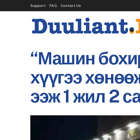
Support
FAQ
Contact Us
“Машин бохир
хүүгээ хөнөөж
ээж 1 жил 2 