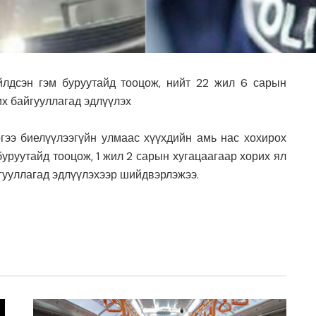
үйлдсэн гэм буруутайд тооцож, нийт 22 жил 6 сарын
их байгууллагад эдлүүлэх
ргээ биелүүлээгүйн улмаас хүүхдийн амь нас хохирох
буруутайд тооцож, 1 жил 2 сарын хугацаагаар хорих ял
йгууллагад эдлүүлэхээр шийдвэрлэжээ.