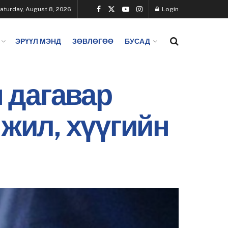
aturday, August 8, 2026
Login
ЭРҮҮЛ МЭНД
ЗӨВЛӨГӨӨ
БУСАД
 дагавар
 жил, хүүгийн