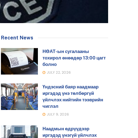
Recent News
НӨАТ-ын сугалааны
тохирол өнөөдөр 13:00 цагт
болно
JULY 22, 2026
Үндэсний баяр наадмаар
иргэдэд үнэ төлбөргүй
үйлчлэх нийтийн тээврийн
чиглэл
JULY 9, 2026
Наадмын өдрүүдээр
иргэдэд үнэгүй үйлчлэх