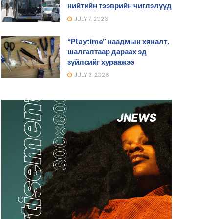
нийтийн тээврийн чиглэлүүд
JULY 7, 2026
“Playtime” наадмын хяналт,
шалгалтаар дараах эд
зүйлсийг хураажээ
JULY 3, 2026