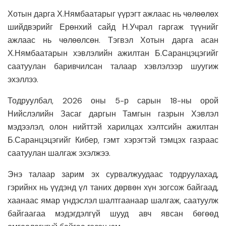
Хотын дарга Х.Нямбаатарыг үүрэгт ажлаас нь чөлөөлөх
шийдвэрийг Ерөнхий сайд Н.Учрал гаргаж түүнийг
ажлаас нь чөлөөлсөн. Тэгвэл Хотын дарга асан
Х.Нямбаатарын хэвлэлийн ажилтан Б.Саранцэцэгийг
саатуулан баривчилсан талаар хэвлэлээр шуугиж
эхэллээ.
Тодруулбал, 2026 оны 5-р сарын 18-ны орой
Нийслэлийн Засаг даргын Тамгын газрын Хэвлэл
мэдээлэл, олон нийттэй харилцах хэлтсийн ажилтан
Б.Саранцэцэгийг Кибер, гэмт хэрэгтэй тэмцэх газраас
саатуулан шалгаж эхэлжээ.
Энэ талаар зарим эх сурвалжуудаас тодруулахад,
гэрийнх нь үүдэнд үл таних дөрвөн хүн зогсож байгаад,
хаанаас ямар үндэслэл шалтгаанаар шалгаж, саатуулж
байгаагаа мэдэгдэлгүй шууд авч явсан бөгөөд