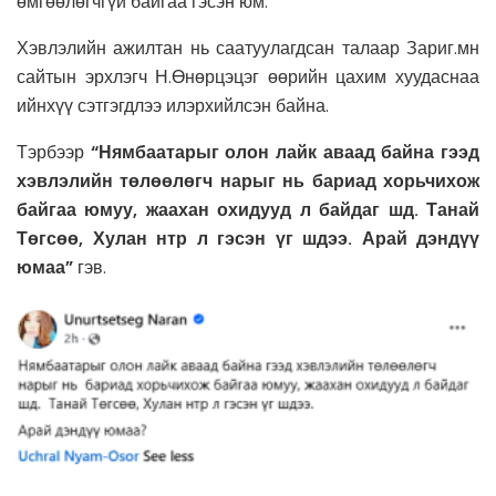
өмгөөлөгчгүй байгаа гэсэн юм.
Хэвлэлийн ажилтан нь саатуулагдсан талаар Зариг.мн
сайтын эрхлэгч Н.Өнөрцэцэг өөрийн цахим хуудаснаа
ийнхүү сэтгэгдлээ илэрхийлсэн байна.
Тэрбээр
“Нямбаатарыг олон лайк аваад байна гээд
хэвлэлийн төлөөлөгч нарыг нь бариад хорьчихож
байгаа юмуу, жаахан охидууд л байдаг шд. Танай
Төгсөө, Хулан нтр л гэсэн үг шдээ. Арай дэндүү
юмаа”
гэв.