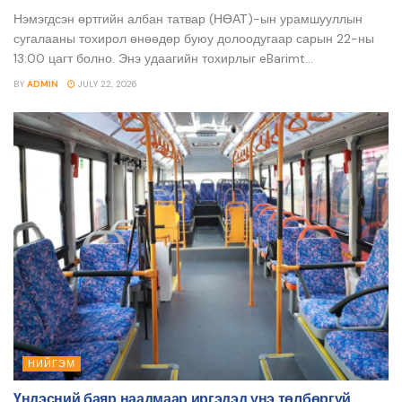
Нэмэгдсэн өртгийн албан татвар (НӨАТ)-ын урамшууллын
сугалааны тохирол өнөөдөр буюу долоодугаар сарын 22-ны
13:00 цагт болно. Энэ удаагийн тохирлыг eBarimt...
BY
ADMIN
JULY 22, 2026
НИЙГЭМ
Үндэсний баяр наадмаар иргэдэд үнэ төлбөргүй