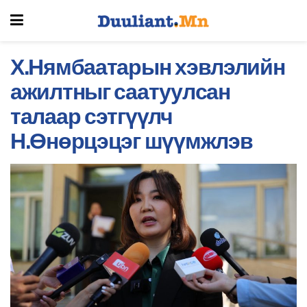
Х.Нямбаатарын хэвлэлийн
ажилтныг саатуулсан
талаар сэтгүүлч
Н.Өнөрцэцэг шүүмжлэв