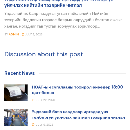
үйлчлэх нийтийн тээврийн чиглэл
Үндэсний их баяр наадмыг угтан нийслэлийн Нийтийн
тээврийн бодлогын газраас баярын өдрүүдийн бэлтгэл ажлыг
ханган, иргэдийг тав тухтай зорчуулах зорилгоор...
BY
ADMIN
JULY 9, 2026
Discussion about this post
Recent News
НӨАТ-ын сугалааны тохирол өнөөдөр 13:00
цагт болно
JULY 22, 2026
Үндэсний баяр наадмаар иргэдэд үнэ
төлбөргүй үйлчлэх нийтийн тээврийн чиглэл
JULY 9, 2026