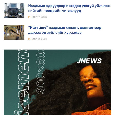
Наадмын өдрүүдээр иргэдэд үнэгүй үйлчлэх
нийтийн тээврийн чиглэлүүд
JULY 7, 2026
“Playtime” наадмын хяналт, шалгалтаар
дараах эд зүйлсийг хураажээ
JULY 3, 2026