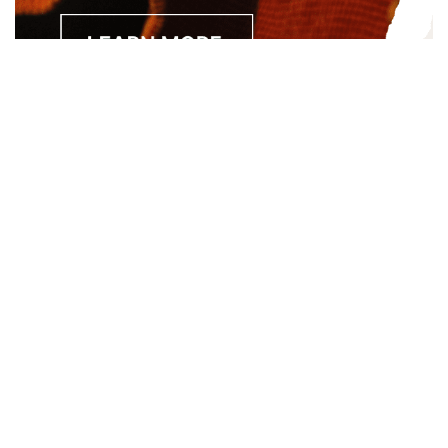
Separated they live in Bookmarksgrove right at the coast of
the Semantics, a large language ocean. A small river named
Duden.
About
About Us
Site Map