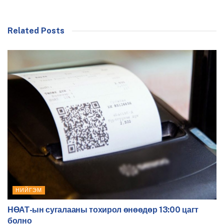
Related Posts
НИЙГЭМ
НӨАТ-ын сугалааны тохирол өнөөдөр 13:00 цагт
болно