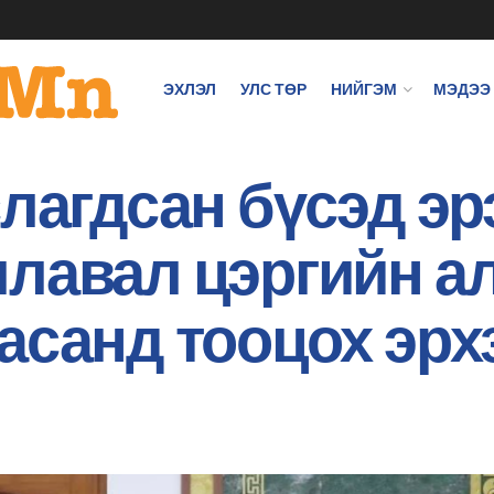
ЭХЛЭЛ
УЛС ТӨР
НИЙГЭМ
МЭДЭЭ
слагдсан бүсэд эр
лавал цэргийн а
асанд тооцох эрх