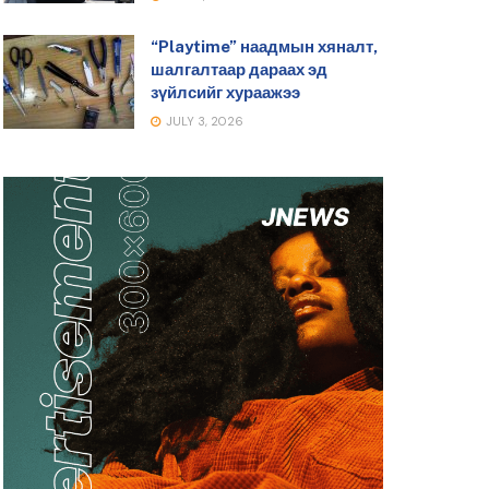
“Playtime” наадмын хяналт,
шалгалтаар дараах эд
зүйлсийг хураажээ
JULY 3, 2026