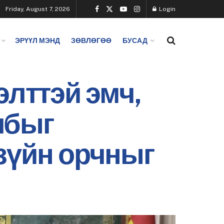
Friday, August 7, 2026
Login
ЭРҮҮЛ МЭНД
ЗӨВЛӨГӨӨ
БУСАД
элттэй эмч,
лбыг
зүйн орчныг