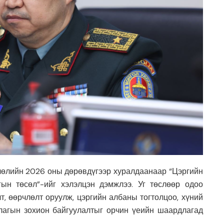
өлийн 2026 оны дөрөвдүгээр хуралдаанаар “Цэргийн
ын төсөл”-ийг хэлэлцэн дэмжлээ. Уг төслөөр одоо
, өөрчлөлт оруулж, цэргийн албаны тогтолцоо, хүний
атлагын зохион байгуулалтыг орчин үеийн шаардлагад