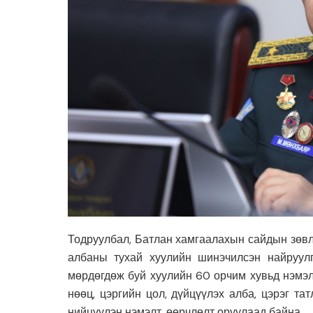
Тодруулбал,
Батлан хамгаалахын сайдын зөвл
албаны тухай хуулийн шинэчилсэн найруулг
мөрдөгдөж буй хуулийн 60 орчим хувьд нэмэлт
нөөц, цэргийн цол, дүйцүүлэх алба, цэрэг т
нийцүүлэн нэмэлт, өөрчлөлт оруулаад байна.