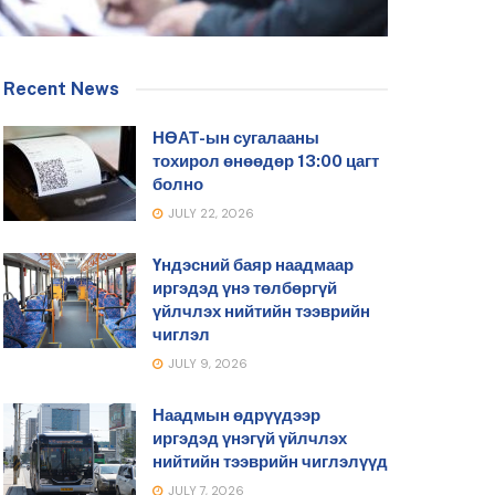
Recent News
НӨАТ-ын сугалааны
тохирол өнөөдөр 13:00 цагт
болно
JULY 22, 2026
Үндэсний баяр наадмаар
иргэдэд үнэ төлбөргүй
үйлчлэх нийтийн тээврийн
чиглэл
JULY 9, 2026
Наадмын өдрүүдээр
иргэдэд үнэгүй үйлчлэх
нийтийн тээврийн чиглэлүүд
JULY 7, 2026