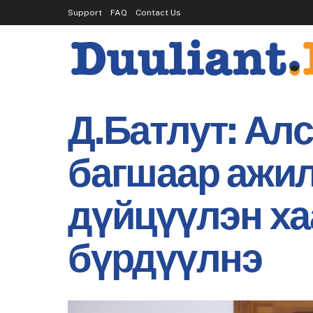
Support
FAQ
Contact Us
Д.Батлут: Ал
багшаар ажил
дүйцүүлэн ха
бүрдүүлнэ