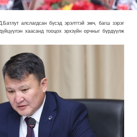
Батлут алслагдсан бүсэд эрэлттэй эмч, багш зэрэг
дүйцүүлэн хаасанд тооцох эрхзүйн орчныг бүрдүүлж