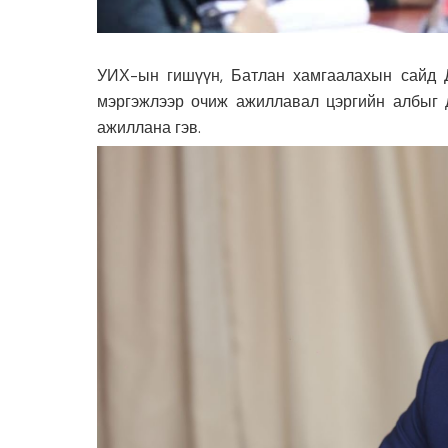
УИХ-ын гишүүн, Батлан хамгаалахын сайд Д.
мэргэжлээр очиж ажиллавал цэргийн албыг 
ажиллана гэв.