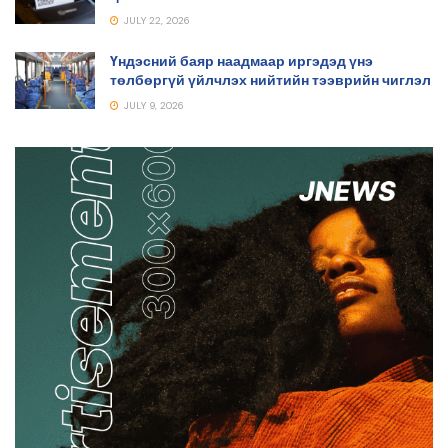
JULY 22, 2026
Үндэсний баяр наадмаар иргэдэд үнэ
төлбөргүй үйлчлэх нийтийн тээврийн чиглэл
JULY 9, 2026