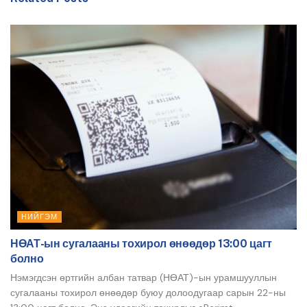
НИЙГЭМ
НӨАТ-ын сугалааны тохирол өнөөдөр 13:00 цагт
болно
Нэмэгдсэн өртгийн албан татвар (НӨАТ)-ын урамшууллын
сугалааны тохирол өнөөдөр буюу долоодугаар сарын 22-ны