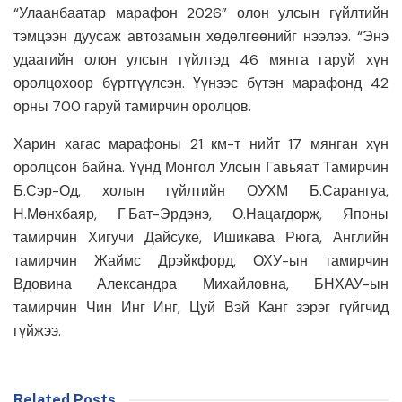
“Улаанбаатар марафон 2026” олон улсын гүйлтийн
тэмцээн дуусаж автозамын хөдөлгөөнийг нээлээ. “Энэ
удаагийн олон улсын гүйлтэд 46 мянга гаруй хүн
оролцохоор бүртгүүлсэн. Үүнээс бүтэн марафонд 42
орны 700 гаруй тамирчин оролцов.
Харин хагас марафоны 21 км-т нийт 17 мянган хүн
оролцсон байна. Үүнд Монгол Улсын Гавьяат Тамирчин
Б.Сэр-Од, холын гүйлтийн ОУХМ Б.Сарангуа,
Н.Мөнхбаяр, Г.Бат-Эрдэнэ, О.Нацагдорж, Японы
тамирчин Хигучи Дайсуке, Ишикава Рюга, Английн
тамирчин Жаймс Дрэйкфорд, ОХУ-ын тамирчин
Вдовина Александра Михайловна, БНХАУ-ын
тамирчин Чин Инг Инг, Цуй Вэй Канг зэрэг гүйгчид
гүйжээ.
Related Posts