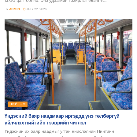
13:00 цагт болно. Энэ удаагийн тохирлыг eBarimt...
BY
ADMIN
JULY 22, 2026
НИЙГЭМ
Үндэсний баяр наадмаар иргэдэд үнэ төлбөргүй
үйлчлэх нийтийн тээврийн чиглэл
Үндэсний их баяр наадмыг угтан нийслэлийн Нийтийн