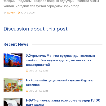
тээврийн бодлогын газраас баярын өдрүүдийн бэлтгэл ажлыг
ханган, иргэдийг тав тухтай зорчуулах зорилгоор...
BY
ADMIN
JULY 9, 2026
Discussion about this post
Recent News
У.Хүрэлсүх: Монгол судлаачдын залгамж
холбоог бэхжүүлэхэд онцгой анхаарах
шаардлагатай
AUGUST 10, 2026
Нийслэлийн цэцэрлэгийн цахим бүртгэл
эхэллээ
AUGUST 10, 2026
НӨАТ-ын сугалааны тохирол өнөөдөр 13:00
цагт болно