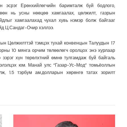
йн эсрэг Ерөнхийлөгчийн баримталж буй бодлого,
гөөн нь усны нөөцөө хамгаалах, цөлжилт, газрын
айдлыг хамгаалахад чухал хувь нэмэр болж байгааг
йд Ц.Сандаг-Очир хэллээ.
-ын Цөлжилттэй тэмцэх тухай конвенцын Талуудын 17
 орны 10 мянга орчим төлөөлөгч оролцох энэ хурлаар
эр зэрэг хүн төрөлхтний өмнө тулгамдаж буй байгаль
хэлэлцэх юм. Манай улс “Газар-Ус-Мод” томьёоллын
лж, 1.5 тэрбум ам.долларын хөрөнгө татах зорилт