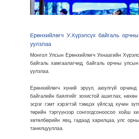
Ерөнхийлөгч У.Хүрэлсүх байгаль орчны
уулзлаа
Монгол Улсын Ерөнхийлөгч Ухнаагийн Хүрэлс
байгаль хамгаалагчид, байгаль орчны улсын
уулзлаа.
Ерөнхийлөгч хүний эрүүл, аюулгүй орчинд 
байгалийн баялгийг зохистой ашиглах, нөхөн
эсрэг гэмт хэрэгтэй тэмцэх үйлсэд хүчин зү
төрийн тэргүүнээр сонгогдсоноосоо хойш хи
хөтөлбөрийн явц, гадаад харилцаа, улс орны
танилцууллаа.