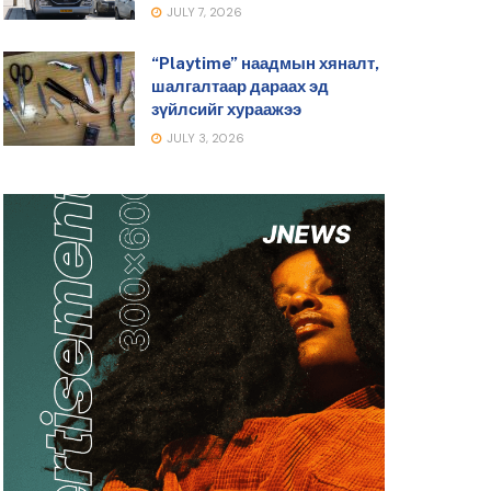
JULY 7, 2026
“Playtime” наадмын хяналт,
шалгалтаар дараах эд
зүйлсийг хураажээ
JULY 3, 2026