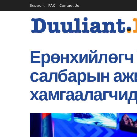
Support
FAQ
Contact Us
Ерөнхийлөгч 
салбарын ажи
хамгаалагчид