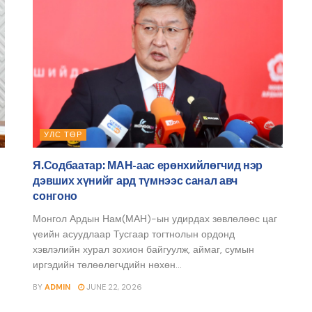
УЛС ТӨР
Я.Содбаатар: МАН-аас ерөнхийлөгчид нэр
дэвших хүнийг ард түмнээс санал авч
сонгоно
Монгол Ардын Нам(МАН)-ын удирдах зөвлөлөөс цаг
үеийн асуудлаар Тусгаар тогтнолын ордонд
хэвлэлийн хурал зохион байгуулж, аймаг, сумын
иргэдийн төлөөлөгчдийн нөхөн...
BY
ADMIN
JUNE 22, 2026