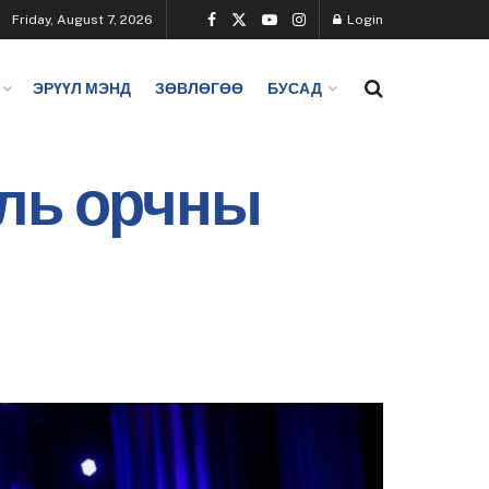
Friday, August 7, 2026
Login
ЭРҮҮЛ МЭНД
ЗӨВЛӨГӨӨ
БУСАД
аль орчны