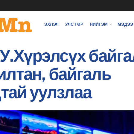
ЭХЛЭЛ
УЛС ТӨР
НИЙГЭМ
МЭДЭЭ
У.Хүрэлсүх байг
лтан, байгаль
тай уулзлаа