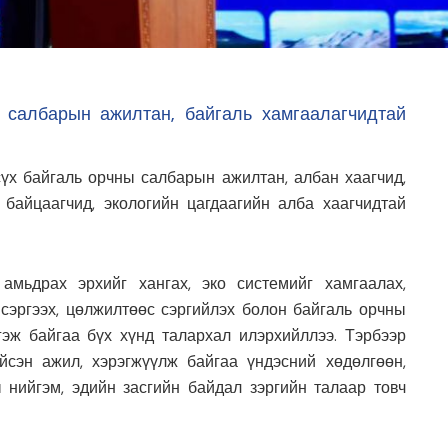
 салбарын ажилтан, байгаль хамгаалагчидтай
үх байгаль орчны салбарын ажилтан, албан хаагчид,
 байцаагчид, экологийн цагдаагийн алба хаагчидтай
амьдрах эрхийг хангах, эко системийг хамгаалах,
 сэргээх, цөлжилтөөс сэргийлэх болон байгаль орчны
тгэж байгаа бүх хүнд талархал илэрхийллээ. Тэрбээр
йсэн ажил, хэрэгжүүлж байгаа үндэсний хөдөлгөөн,
 нийгэм, эдийн засгийн байдал зэргийн талаар товч