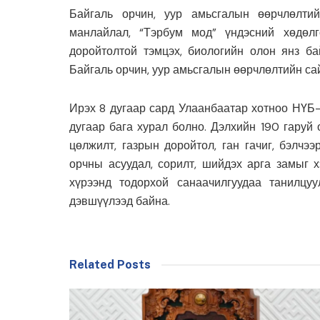
Байгаль орчин, уур амьсгалын өөрчлөлти
манлайлал, “Тэрбум мод” үндэсний хөдөл
доройтолтой тэмцэх, биологийн олон янз б
Байгаль орчин, уур амьсгалын өөрчлөлтийн са
Ирэх 8 дугаар сард Улаанбаатар хотноо НҮБ
дугаар бага хурал болно. Дэлхийн 190 гаруй
цөлжилт, газрын доройтол, ган гачиг, бэлчэ
орчны асуудал, сорилт, шийдэх арга замыг 
хүрээнд тодорхой санаачилгуудаа танилцуу
дэвшүүлээд байна.
Related Posts