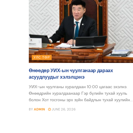
УЛС ТӨР
Өнөөдөр УИХ-ын чуулганаар дараах
асуудлуудыг хэлэлцэнэ
УИХ-ын чуулганы хуралдаан 10:00 цагаас эхэлнэ.
Өнөөдрийн хуралдаанаар Гэр бүлийн тухай хууль
болон Хот тосгоны эрх зүйн байдлын тухай хуулийн...
BY
ADMIN
JUNE 26, 2026