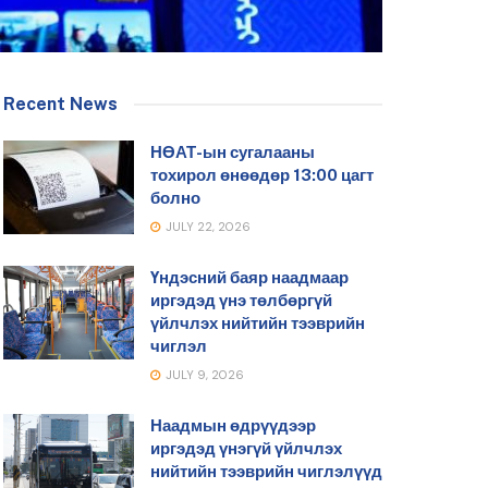
Recent News
НӨАТ-ын сугалааны
тохирол өнөөдөр 13:00 цагт
болно
JULY 22, 2026
Үндэсний баяр наадмаар
иргэдэд үнэ төлбөргүй
үйлчлэх нийтийн тээврийн
чиглэл
JULY 9, 2026
Наадмын өдрүүдээр
иргэдэд үнэгүй үйлчлэх
нийтийн тээврийн чиглэлүүд