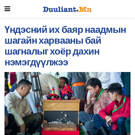
Үндэсний их баяр наадмын
шагайн харвааны бай
шагналыг хоёр дахин
нэмэгдүүлжээ