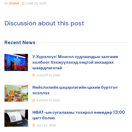
BY
ADMIN
JUNE 22, 2026
Discussion about this post
Recent News
У.Хүрэлсүх: Монгол судлаачдын залгамж
холбоог бэхжүүлэхэд онцгой анхаарах
шаардлагатай
AUGUST 10, 2026
Нийслэлийн цэцэрлэгийн цахим бүртгэл
эхэллээ
AUGUST 10, 2026
НӨАТ-ын сугалааны тохирол өнөөдөр 13:00
цагт болно
JULY 22, 2026