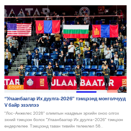
СПОРТ
“Улаанбаатар Их дуулга-2026” тэмцээнд монголчууд
V байр эзэллээ
"Лос-Анжелес 2028" олимпын наадмын эрхийн оноо олгох
эхний тэмцээн болох "Улаанбаатар Их дуулга-2026" тэмцээн
өндөрлөлөө. Тэмцээнд таван тивийн төлөөлөл 58...