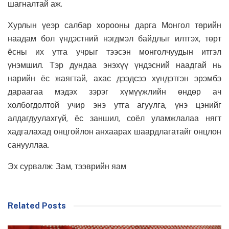
шагналтай аж.
Хурлын үеэр салбар хорооны дарга Монгол төрийн
наадам бол үндэстний нэгдмэл байдлыг илтгэх, төрт
ёсны их утга учрыг тээсэн монголчуудын итгэл
үнэмшил. Тэр дундаа энэхүү үндэсний наадгай нь
нарийн ёс жаягтай, ахас дээдсээ хүндэтгэн эрэмбэ
дараагаа мэдэх зэрэг хүмүүжлийн өндөр ач
холбогдолтой учир энэ утга агуулга, үнэ цэнийг
алдагдуулахгүй, ёс заншил, соёл уламжлалаа нягт
хадгалахад онцгойлон анхаарах шаардлагатайг онцлон
санууллаа.
Эх сурвалж: Зам, тээврийн яам
Related Posts