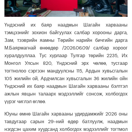
Үндэсний их баяр наадмын Шагайн харвааны
тэмцээнийг зохион байгуулах салбар хорооны дарга,
Зам, тээврийн яамны Төрийн нарийн бичгийн дарга
М.Баярмагнай өнөөдөр /2026.06.09/ салбар хороог
хуралдууллаа. Тус хурлаар Тулгар төрийн 2235, Их
Монгол Улсын 820, Үндэсний эрх чөлөө, тусгаар
тогтнолоо сэргээн мандуулсны 115, Ардын хувьсгалын
105 жилийн ой, Ардчилсан хувьсгалын 36 жилийн ойн
Үндэсний их баяр наадмын Шагайн харвааны бэлтгэл
ажлын явцын талаарх мэдээллийг сонсож, холбогдох
үүрэг чиглэл өглөө.
Юуны өмнө Шагайн харвааны удирдамжийг 2026 оны
тавдугаар сарын 29-ний өдөр батлуулж, наадмын
нэгдсэн цахим хуудсанд холбогдох мэдээллийг тогтмол