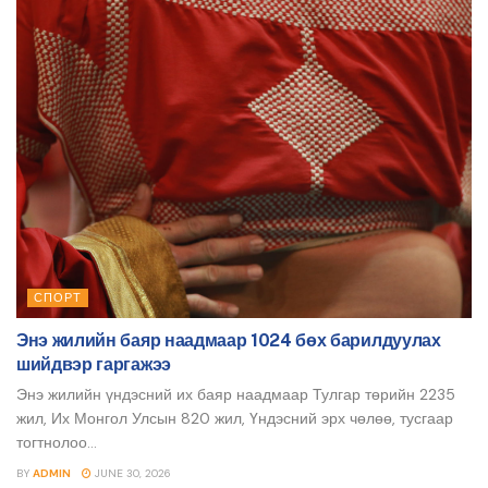
СПОРТ
Энэ жилийн баяр наадмаар 1024 бөх барилдуулах
шийдвэр гаргажээ
Энэ жилийн үндэсний их баяр наадмаар Тулгар төрийн 2235
жил, Их Монгол Улсын 820 жил, Үндэсний эрх чөлөө, тусгаар
тогтнолоо...
BY
ADMIN
JUNE 30, 2026