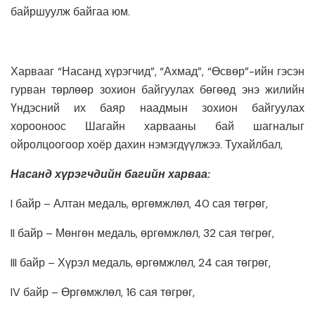
байршуулж байгаа юм.
Харвааг “Насанд хүрэгчид”, “Ахмад”, “Өсвөр”-ийн гэсэн
гурван төрлөөр зохион байгуулах бөгөөд энэ жилийн
Үндэсний их баяр наадмын зохион байгуулах
хорооноос Шагайн харвааны бай шагналыг
ойролцоогоор хоёр дахин нэмэгдүүлжээ. Тухайлбал,
Насанд хүрэгчдийн багийн харваа:
I байр – Алтан медаль, өргөмжлөл, 40 сая төгрөг,
II байр – Мөнгөн медаль, өргөмжлөл, 32 сая төгрөг,
III байр – Хүрэл медаль, өргөмжлөл, 24 сая төгрөг,
IV байр – Өргөмжлөл, 16 сая төгрөг,