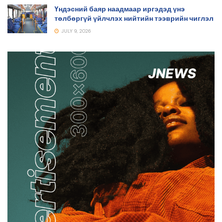
Үндэсний баяр наадмаар иргэдэд үнэ
төлбөргүй үйлчлэх нийтийн тээврийн чиглэл
JULY 9, 2026