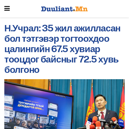
Н.Учрал: 35 жил ажилласан
бол тэтгэвэр тогтоохдоо
цалингийн 67.5 хувиар
тооцдог байсныг 72.5 хувь
болгоно