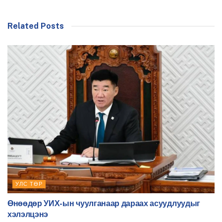
Related Posts
УЛС ТӨР
Өнөөдөр УИХ-ын чуулганаар дараах асуудлуудыг
хэлэлцэнэ