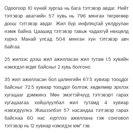
Одоогоор 10 хүний зургаа нь бага тэтгэвэр авдаг. Нийт
тэтгэвэр авагчийн 57 хувь нь 796 мянган төгрөгөөр
доош тэтгэвэр авдаг. Жил бүр инфляцтай уялдуулан
нэмж байна. Цаашид тэтгэвэр тавьж чадахгүй нөхцөлд
хүрнэ. Манай улсад 504 мянган хүн тэтгэвэр авч
байгаа.
25 жилээс дээш жил ажилласан жил тутам 1.5 хувийн
нэмэгдэл өгдөг байсныг 2 хувь болгоно.
35 жил ажилласан бол цалингийн 67.5 хувиар тооцдог
байсныг 72.5 хувиар тооцдог болгож, хөдөлмөр эрхлэх
хугацааг дэмжинэ. Мөн эмэгтэйчүүд тэтгэвэрт гарах
хугацаагаа хойшлуулбал жил тутамд 4 хувиар
нэмэгдүүлнэ. Жишээлбэл 57 насандаа тэтгэвэр гарах
байснаа 60 нас хүртлээ ажиллана гэж сонговол
тэтгэвэр нь 12 хувиар нэмэгдэх юм” гэв.