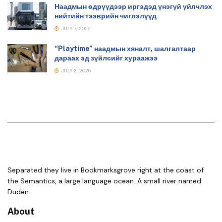
Наадмын өдрүүдээр иргэдэд үнэгүй үйлчлэх
нийтийн тээврийн чиглэлүүд
JULY 7, 2026
“Playtime” наадмын хяналт, шалгалтаар
дараах эд зүйлсийг хураажээ
JULY 3, 2026