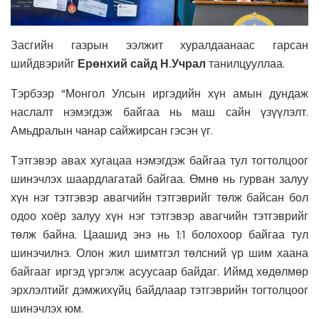
Засгийн газрын ээлжит хуралдаанаас гарсан
шийдвэрийг
Ерөнхий сайд Н.Учрал
танилцууллаа.
Тэрбээр “Монгол Улсын иргэдийн хүн амын дундаж
наслалт нэмэгдэж байгаа нь маш сайн үзүүлэлт.
Амьдралын чанар сайжирсан гэсэн үг.
Тэтгэвэр авах хугацаа нэмэгдэж байгаа тул тогтолцоог
шинэчлэх шаардлагатай байгаа. Өмнө нь гурван залуу
хүн нэг тэтгэвэр авагчийн тэтгэврийг төлж байсан бол
одоо хоёр залуу хүн нэг тэтгэвэр авагчийн тэтгэврийг
төлж байна. Цаашид энэ нь 1:1 болохоор байгаа тул
шинэчилнэ. Олон жил шимтгэл төлсний үр шим хаана
байгааг иргэд үргэлж асуусаар байдаг. Иймд хөдөлмөр
эрхлэлтийг дэмжихүйц байдлаар тэтгэврийн тогтолцоог
шинэчлэх юм.