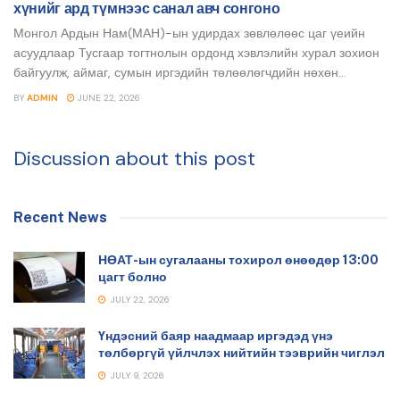
хүнийг ард түмнээс санал авч сонгоно
Монгол Ардын Нам(МАН)-ын удирдах зөвлөлөөс цаг үеийн
асуудлаар Тусгаар тогтнолын ордонд хэвлэлийн хурал зохион
байгуулж, аймаг, сумын иргэдийн төлөөлөгчдийн нөхөн...
BY
ADMIN
JUNE 22, 2026
Discussion about this post
Recent News
НӨАТ-ын сугалааны тохирол өнөөдөр 13:00
цагт болно
JULY 22, 2026
Үндэсний баяр наадмаар иргэдэд үнэ
төлбөргүй үйлчлэх нийтийн тээврийн чиглэл
JULY 9, 2026