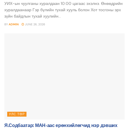
УИХ-ын чуулганы хуралдаан 10:00 цагаас эхэлнэ. Өнөөдрийн
хуралдаанаар Гэр бүлийн тухай хууль болон Хот тосгоны эрх
зүйн байдлын тухай хуулийн...
BY
ADMIN
JUNE 26, 2026
УЛС ТӨР
Я.Содбаатар: МАН-аас ерөнхийлөгчид нэр дэвших