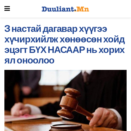
3 настай дагавар хүүгээ
хүчирхийлж хөнөөсөн хойд
эцэгт БҮХ НАСААР нь хорих
ял оноолоо