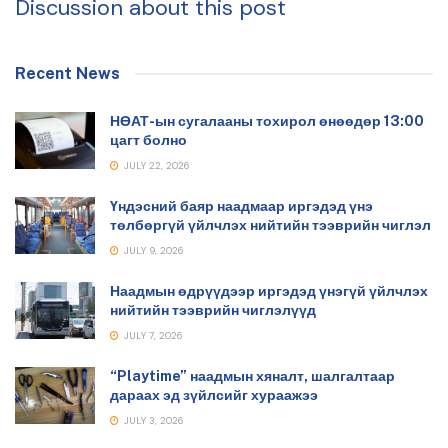
Discussion about this post
Recent News
НӨАТ-ын сугалааны тохирол өнөөдөр 13:00
цагт болно
JULY 22, 2026
Үндэсний баяр наадмаар иргэдэд үнэ
төлбөргүй үйлчлэх нийтийн тээврийн чиглэл
JULY 9, 2026
Наадмын өдрүүдээр иргэдэд үнэгүй үйлчлэх
нийтийн тээврийн чиглэлүүд
JULY 7, 2026
“Playtime” наадмын хяналт, шалгалтаар
дараах эд зүйлсийг хураажээ
JULY 3, 2026