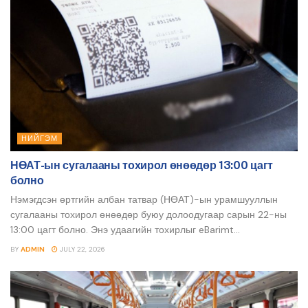
НИЙГЭМ
НӨАТ-ын сугалааны тохирол өнөөдөр 13:00 цагт
болно
Нэмэгдсэн өртгийн албан татвар (НӨАТ)-ын урамшууллын
сугалааны тохирол өнөөдөр буюу долоодугаар сарын 22-ны
13:00 цагт болно. Энэ удаагийн тохирлыг eBarimt...
BY
ADMIN
JULY 22, 2026