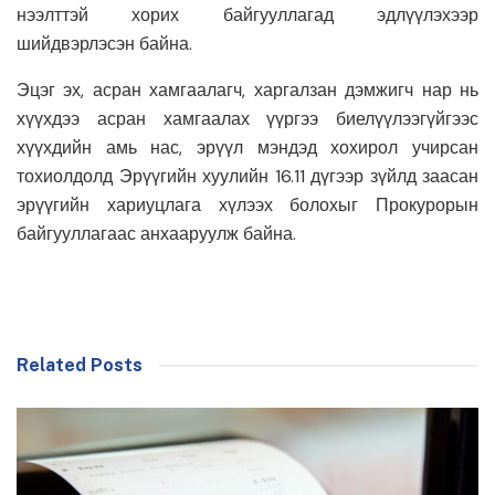
нээлттэй хорих байгууллагад эдлүүлэхээр
шийдвэрлэсэн байна.
Эцэг эх, асран хамгаалагч, харгалзан дэмжигч нар нь
хүүхдээ асран хамгаалах үүргээ биелүүлээгүйгээс
хүүхдийн амь нас, эрүүл мэндэд хохирол учирсан
тохиолдолд Эрүүгийн хуулийн 16.11 дүгээр зүйлд заасан
эрүүгийн хариуцлага хүлээх болохыг Прокурорын
байгууллагаас анхааруулж байна.
Related Posts