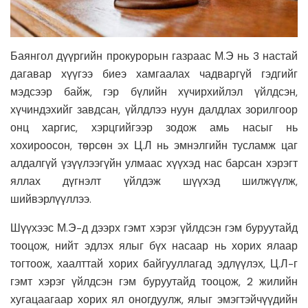
Баянгол дүүргийн прокурорын газраас М.Э нь 3 настай
дагавар хүүгээ биеэ хамгаалах чадваргүй гэдгийг
мэдсээр байж, гэр бүлийн хүчирхийлэл үйлдсэн,
хүчиндэхийг завдсан, үйлдлээ нуун далдлах зорилгоор
онц харгис, хэрцгийгээр зодож амь насыг нь
хохироосон, төрсөн эх Ц.Л нь эмнэлгийн тусламж цаг
алдалгүй үзүүлээгүйн улмаас хүүхэд нас барсан хэрэгт
яллах дүгнэлт үйлдэж шүүхэд шилжүүлж,
шийвэрлүүллээ.
Шүүхээс М.Э-д дээрх гэмт хэрэг үйлдсэн гэм буруутайд
тооцож, нийт эдлэх ялыг бүх насаар нь хорих ялаар
тогтоож, хаалттай хорих байгууллагад эдлүүлэх, Ц.Л-г
гэмт хэрэг үйлдсэн гэм буруутайд тооцож, 2 жилийн
хугацаагаар хорих ял оногдуулж, ялыг эмэгтэйчүүдийн