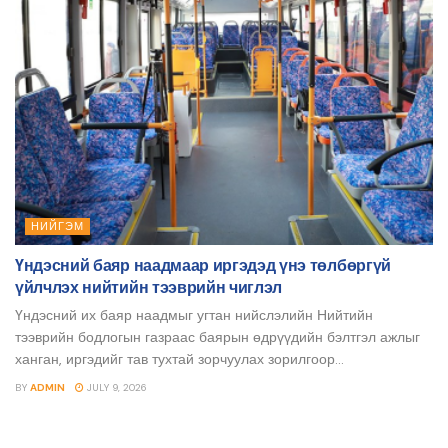
НИЙГЭМ
Үндэсний баяр наадмаар иргэдэд үнэ төлбөргүй
үйлчлэх нийтийн тээврийн чиглэл
Үндэсний их баяр наадмыг угтан нийслэлийн Нийтийн
тээврийн бодлогын газраас баярын өдрүүдийн бэлтгэл ажлыг
ханган, иргэдийг тав тухтай зорчуулах зорилгоор...
BY
ADMIN
JULY 9, 2026