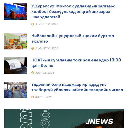
У.Хүрэлсүх: Монгол судлаачдын залгамж
холбоог бэхжүүлэхэд онцгой анхаарах
шаардлагатай
AUGUST 10, 2026
Нийслэлийн цэцэрлэгийн цахим бүртгэл
эхэллээ
AUGUST 10, 2026
НӨАТ-ын сугалааны тохирол өнөөдөр 13:00
цагт болно
JULY 22, 2026
Үндэсний баяр наадмаар иргэдэд үнэ
төлбөргүй үйлчлэх нийтийн тээврийн чиглэл
JULY 9, 2026