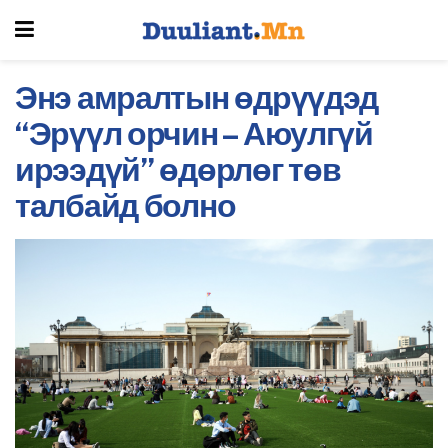
Энэ амралтын өдрүүдэд
“Эрүүл орчин – Аюулгүй
ирээдүй” өдөрлөг төв
талбайд болно