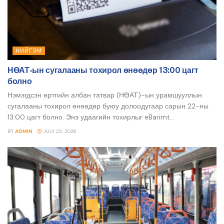
НИЙГЭМ
НӨАТ-ын сугалааны тохирол өнөөдөр 13:00 цагт
болно
Нэмэгдсэн өртгийн албан татвар (НӨАТ)-ын урамшууллын
сугалааны тохирол өнөөдөр буюу долоодугаар сарын 22-ны
13:00 цагт болно. Энэ удаагийн тохирлыг eBarimt...
BY
ADMIN
JULY 22, 2026