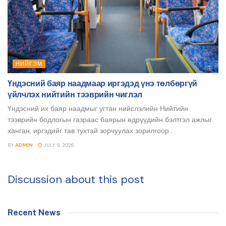
НИЙГЭМ
Үндэсний баяр наадмаар иргэдэд үнэ төлбөргүй
үйлчлэх нийтийн тээврийн чиглэл
Үндэсний их баяр наадмыг угтан нийслэлийн Нийтийн
тээврийн бодлогын газраас баярын өдрүүдийн бэлтгэл ажлыг
ханган, иргэдийг тав тухтай зорчуулах зорилгоор...
BY
ADMIN
JULY 9, 2026
Discussion about this post
Recent News