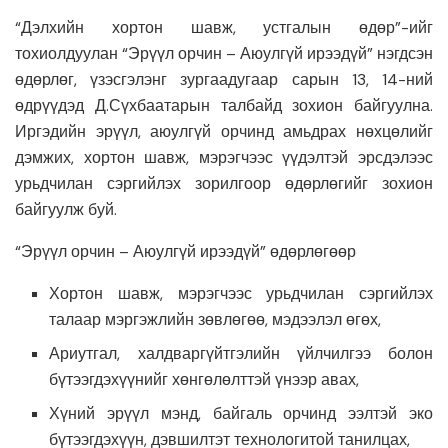
“Дэлхийн хортон шавж, устгалын өдөр”-ийг
тохиолдуулан “Эрүүл орчин – Аюулгүй ирээдүй” нэгдсэн
өдөрлөг, үзэсгэлэнг зургаадугаар сарын 13, 14-ний
өдрүүдэд Д.Сүхбаатарын талбайд зохион байгуулна.
Иргэдийн эрүүл, аюулгүй орчинд амьдрах нөхцөлийг
дэмжих, хортон шавж, мэрэгчээс үүдэлтэй эрсдэлээс
урьдчилан сэргийлэх зорилгоор өдөрлөгийг зохион
байгуулж буй.
“Эрүүл орчин – Аюулгүй ирээдүй” өдөрлөгөөр
Хортон шавж, мэрэгчээс урьдчилан сэргийлэх
талаар мэргэжлийн зөвлөгөө, мэдээлэл өгөх,
Ариутгал, халдваргүйтгэлийн үйлчилгээ болон
бүтээгдэхүүнийг хөнгөлөлттэй үнээр авах,
Хүний эрүүл мэнд, байгаль орчинд ээлтэй эко
бүтээгдэхүүн, дэвшилтэт технологитой танилцах,